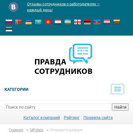
Отзывы сотрудников о работодателях —
каждый день!
КАТЕГОРИИ
Toggle
navigati
Найти
Каталог компаний
Рейтинг
Правила сайта
Главная
MPstats
Отправить резюме