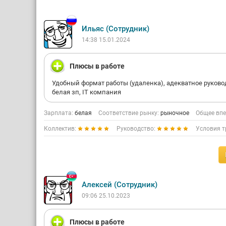
Ильяс (Сотрудник)
14:38 15.01.2024
Плюсы в работе
Удобный формат работы (удаленка), адекватное руково
белая зп, IT компания
Зарплата:
белая
Соответствие рынку:
рыночное
Общее впе
Коллектив:
Руководство:
Условия т
Алексей (Сотрудник)
09:06 25.10.2023
Плюсы в работе