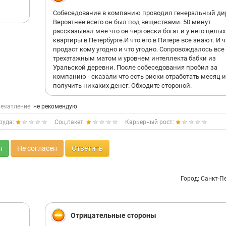
Собеседование в компанию проводил генеральный дир
Вероятнее всего он был под веществами. 50 минут
рассказывал мне что он чертовски богат и у него целых
квартиры в Петербурге.И что его в Питере все знают. И ч
продаст кому угодно и что угодно. Сопровождалось все 
трехэтажным матом и уровнем интеллекта бабки из
Уральской деревни. После собеседования пробил за
компанию - сказали что есть риски отработать месяц и
получить никаких денег. Обходите стороной.
ечатление:
не рекомендую
руда:
Соц.пакет:
Карьерный рост:
н
Не согласен
Ответить
Город: Санкт-П
Отрицательные стороны