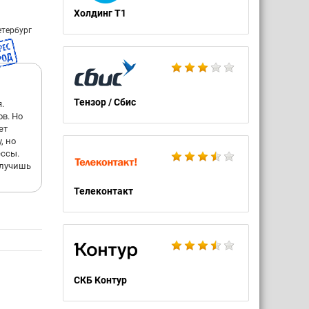
Холдинг Т1
етербург
Тензор / Сбис
.
в. Но
ет
, но
ессы.
олучишь
Телеконтакт
СКБ Контур