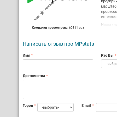
предприн
масштаби
процессы
интеллек
Наши клие
Компания просмотрена:
60311 раз
Сбермарке
А еще мы
Написать отзыв про MPstats
ре
IT
Имя
Кто Вы
оф
до
са
чт
Достоинства
Каждый д
лучших р
Город
Email