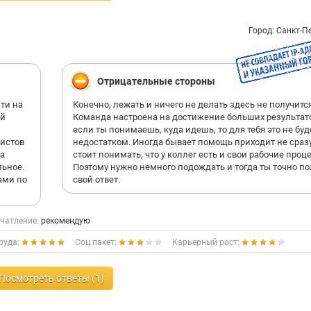
Город: Санкт-П
Отрицательные стороны
ти на
Конечно, лежать и ничего не делать здесь не получится
ой
Команда настроена на достижение больших результато
если ты понимаешь, куда идешь, то для тебя это не буд
листов
недостатком. Иногда бывает помощь приходит не сразу
на
стоит понимать, что у коллег есть и свои рабочие проц
льное.
Поэтому нужно немного подождать и тогда ты точно п
ами по
свой ответ.
чатление:
рекомендую
руда:
Соц.пакет:
Карьерный рост:
Посмотреть ответы (1)