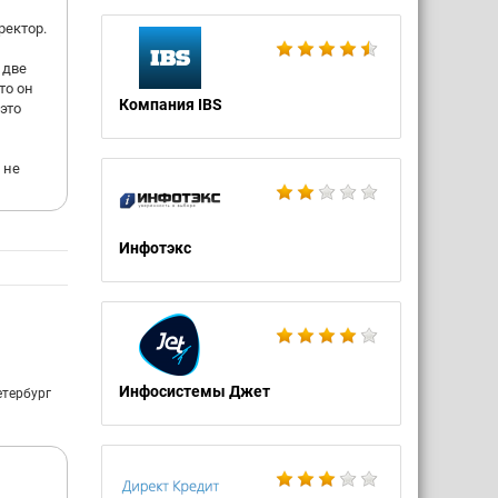
ектор.
 две
то он
Компания IBS
это
 не
Инфотэкс
Инфосистемы Джет
етербург