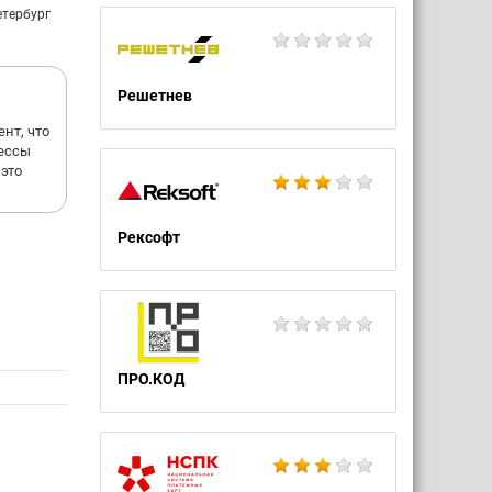
етербург
Решетнев
нт, что
цессы
 это
Рексофт
ПРО.КОД