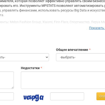
имателя, которая позволяет эффективно управлять своим бизнесо
ровать его. Инструменты MPSTATS позволяют автоматизировать
, управлять финансами, использовать ресурсы Big Data и искусств
та.
нты: Melon Fashion Group, Xiaomi, Finn Flare, Спортмастер, Леруа М
т, Loreal, Mixit, Henderson, ECCO и многие другие.
Показать
:
зиденты Сколково
 компания, имеющая аккредитацию в Минцифрах
Общее впечатление
ициально авторизованный сервис Wildberries
бавлены в реестр отечественного ПО
мое главное — команда крутых ребят с горящими глазами, влюбленн
о мы делаем!
Недостатки
ень мы работаем над созданием лучшего продукта для пользовате
абочих мест для сотрудников.
Отп