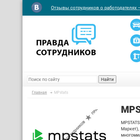
Отзывы сотрудников о работодателях 
Найти
Главная
MPstats
MPS
MPSTATS 
Маркет),
многомил