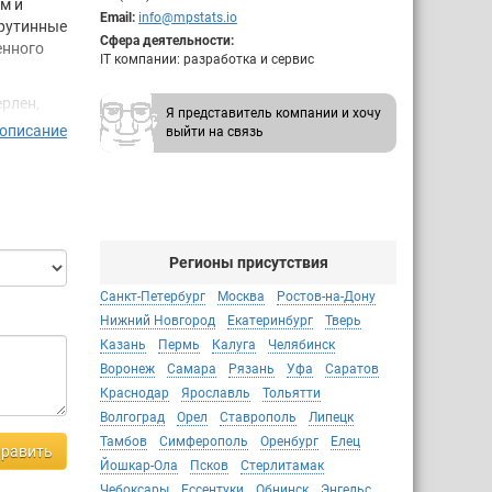
м и
Email:
info@mpstats.io
 рутинные
Сфера деятельности:
енного
IT компании: разработка и сервис
ерлен,
Я представитель компании и хочу
 описание
выйти на связь
Регионы присутствия
ые в то,
Санкт-Петербург
Москва
Ростов-на-Дону
Нижний Новгород
Екатеринбург
Тверь
лей и
Казань
Пермь
Калуга
Челябинск
Воронеж
Самара
Рязань
Уфа
Саратов
Краснодар
Ярославль
Тольятти
Волгоград
Орел
Ставрополь
Липецк
Тамбов
Симферополь
Оренбург
Елец
равить
Йошкар-Ола
Псков
Стерлитамак
Чебоксары
Ессентуки
Обнинск
Энгельс