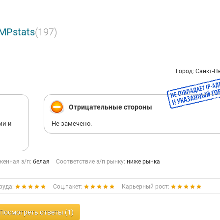
MPstats
(197)
Город: Санкт-П
Отрицательные стороны
ми и
Не замечено.
енная з/п:
белая
Соответствие з/п рынку:
ниже рынка
руда:
Соц.пакет:
Карьерный рост:
Посмотреть ответы (1)