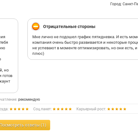
Город: Санкт-П
Отрицательные стороны
ния
Мне лично не подошел график пятидневка. И есть моме
тебя
компания очень быстро развивается и некоторые про
нию
не успевают в моменте оптимизировать, но они есть, и
плюс)
о
й, но
и готов
ккаунт
чатление:
рекомендую
руда:
Соц.пакет:
Карьерный рост:
Посмотреть ответы (1)