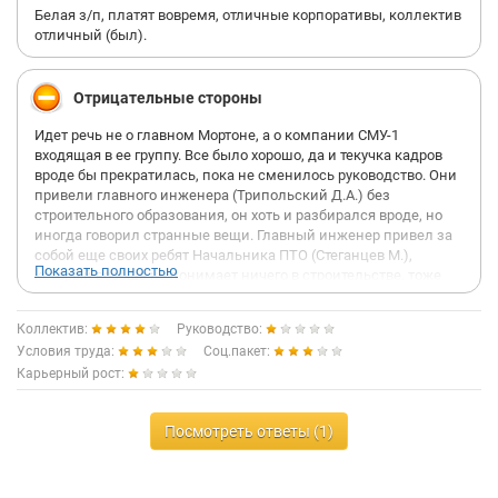
Белая з/п, платят вовремя, отличные корпоративы, коллектив
отличный (был).
Отрицательные стороны
Идет речь не о главном Мортоне, а о компании СМУ-1
входящая в ее группу. Все было хорошо, да и текучка кадров
вроде бы прекратилась, пока не сменилось руководство. Они
привели главного инженера (Трипольский Д.А.) без
строительного образования, он хоть и разбирался вроде, но
иногда говорил странные вещи. Главный инженер привел за
собой еще своих ребят Начальника ПТО (Стеганцев М.),
Показать полностью
который вообще не понимает ничего в строительстве, тоже
без образования, и всю работу переваливает на своих
подчиненных. А также привели "Договорника" (Веденеева Л.),
Коллектив:
Руководство:
которая которая не умеет составлять договора, хотя и с
Условия труда:
Соц.пакет:
юридическим образованием. Вообщем заполнили штат и
Карьерный рост:
принялись за остальных сотрудников. Уволили одного
второго, третьего и тд, причем без обоснования. Все были
хорошими сотрудниками, и отлично справлялись со своими
Посмотреть ответы (1)
обязанностями. А на их место стали приводить своих людей.
Разрушили весь коллектив. И ладно бы привели стоящих
людей, у которых можно было бы чему-то поучиться, а тут их
самих учить надо. Что дальше будет неизвестно, страшно