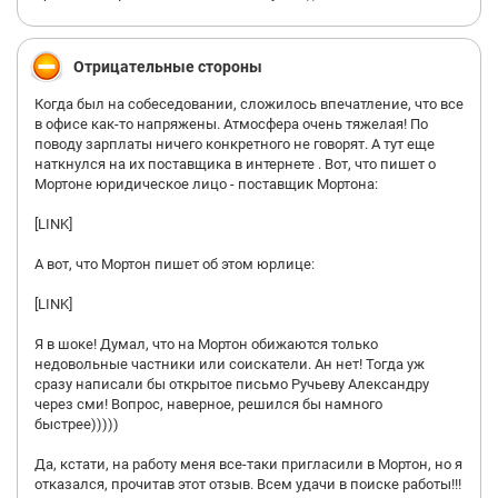
Отрицательные стороны
Когда был на собеседовании, сложилось впечатление, что все
в офисе как-то напряжены. Атмосфера очень тяжелая! По
поводу зарплаты ничего конкретного не говорят. А тут еще
наткнулся на их поставщика в интернете . Вот, что пишет о
Мортоне юридическое лицо - поставщик Мортона:
[LINK]
А вот, что Мортон пишет об этом юрлице:
[LINK]
Я в шоке! Думал, что на Мортон обижаются только
недовольные частники или соискатели. Ан нет! Тогда уж
сразу написали бы открытое письмо Ручьеву Александру
через сми! Вопрос, наверное, решился бы намного
быстрее)))))
Да, кстати, на работу меня все-таки пригласили в Мортон, но я
отказался, прочитав этот отзыв. Всем удачи в поиске работы!!!