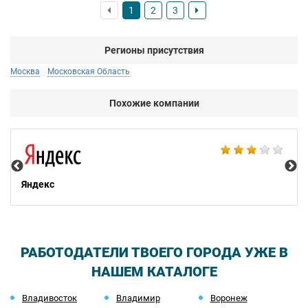
1
2
3
даже думать. Президенту компании надо написать, чтоб
провел аттестацию на профпригодность.
Регионы присутствия
Москва
Московская Область
Похожие компании
НТ
Яндекс
РАБОТОДАТЕЛИ ТВОЕГО ГОРОДА УЖЕ В
НАШЕМ КАТАЛОГЕ
Владивосток
Владимир
Воронеж