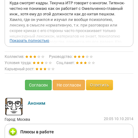
Куда смотрят кадры. Текучка ИТР говорит о многом. Титенок-
честно не понимаю как он работает с Омельченко-главный
инж., хотя ему до этой должности как до китая пешком.
Хамло, где он учился и изучал ли вообще психологию,
лексику, в смысле нормативную, т.к. при разговорах или
скорее криках с его стороны часто проскакивает только
нецензурный лексикон, материалов не знает, технологию
Показать полностью
строительного производства, процесса-это все далеко. Кто
интересно с ним проводил собеседование? Принять на такую
должность можно было только в пьяном угаре. СНИПов, норм
Коллектив:
Руководство:
не знает. Иностранцев-так их назовем обманывает. Вместе с
Условия труда:
Соц.пакет:
Титенком не выплачивает з/п уже за август 30%, сентябрь,
Карьерный рост:
хотя наряды уже и октябрьские закрыты-что думают люди
будут работать? Да никогда-только присутствовать. Был один
ЧЕЛОВЕК-прораб Чалов и того сожрали, хотя вот он и тянул
Согласен
Не согласен
Ответить
все МСУ-его бы на место гл.инж-было бы все и во время. Если
кто увидит из МОРТОНА прислушайтесь к словам и проведите
проверку КРУ своими силами-там бардак-че хотят то творят.
Найдите нормальное руководство. Поговорите просто на
Аноним
стройке с рабочими, не с ИТР-они ничего не скажут это и
понятно-срежут з/п. Жалко компанию-топят на корню и
20:05 10.10.2014
причем умело.
Город: Москва
Плюсы в работе