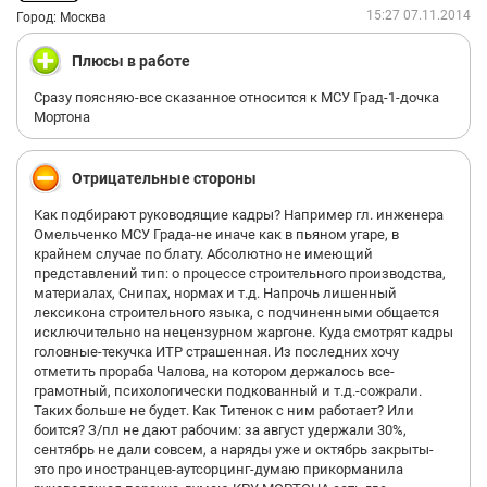
15:27 07.11.2014
Город: Москва
Плюсы в работе
Сразу поясняю-все сказанное относится к МСУ Град-1-дочка
Мортона
Отрицательные стороны
Как подбирают руководящие кадры? Например гл. инженера
Омельченко МСУ Града-не иначе как в пьяном угаре, в
крайнем случае по блату. Абсолютно не имеющий
представлений тип: о процессе строительного производства,
материалах, Снипах, нормах и т.д. Напрочь лишенный
лексикона строительного языка, с подчиненными общается
исключительно на нецензурном жаргоне. Куда смотрят кадры
головные-текучка ИТР страшенная. Из последних хочу
отметить прораба Чалова, на котором держалось все-
грамотный, психологически подкованный и т.д.-сожрали.
Таких больше не будет. Как Титенок с ним работает? Или
боится? З/пл не дают рабочим: за август удержали 30%,
сентябрь не дали совсем, а наряды уже и октябрь закрыты-
это про иностранцев-аутсорцинг-думаю прикорманила