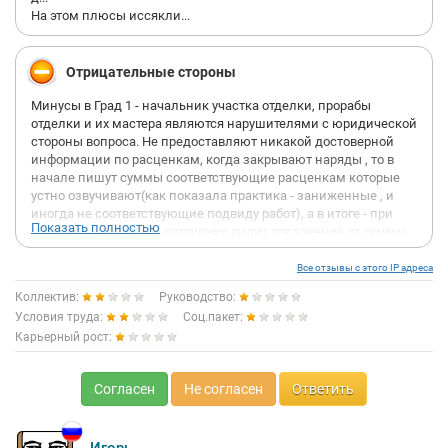
На этом плюсы иссякли...
Отрицательные стороны
Минусы в Град 1 - начальник участка отделки, прорабы
отделки и их мастера являются нарушителями с юридической
стороны вопроса. Не предоставляют никакой достоверной
информации по расценкам, когда закрывают наряды , то в
начале пишут суммы соответствующие расценкам которые
устно озвучивают(как показала практика - заниженные , и
иногда не соответствующие подвиду работ), а в итоге - при
Показать полностью
получении зарплаты сотрудник видит отклонение от суммы
по закрытым нарядам в минус.
Рыба гниет с головы . Голова в данном заведении от гл
Все отзывы с этого IP адреса
инженера по всей видимости - по словам тех же нач.
Коллектив:
Руководство:
участков. Сотрудники , которые проводят свой рабочий день в
Условия труда:
Соц.пакет:
их так называемом 'отделе кадров' - не обращают внимания
Карьерный рост:
на такие повороты.
Так же замечены грубейшие нарушения требований
безопасности , в частности - игнорирование их прорабом
Согласен
Не согласен
Ответить
Пшеничной Е . Объективно говоря данный сотрудник не
блещет профессионализмом, как и нач участка Никитин,
непонятно каким образом таких берут на строительство и для
чего? Монтаж домов так же оставляет желать лучшего...