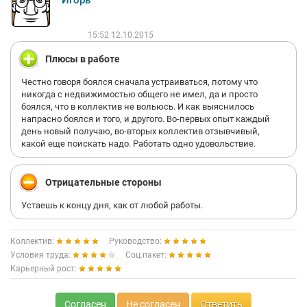
Игорь
Ляпают на скорую руку ...
Ко всему этому хочу добавить своё большое "но" - если бы
15:52 12.10.2015
вышеперечисленных сотрудников заменить, включая гл
инженера , то было бы приятно дальше там работать.
Плюсы в работе
А так, ещё чуть чуть - приедут гости из прокуратуры, трудовой.
Честно говоря боялся сначала устраиваться, потому что
В целом на объектах процветает пьянство)))
никогда с недвижимостью общего не имел, да и просто
А там где пьянство - там сами знаете что...
боялся, что в коллектив не вольюсь. И как выяснилось
Кстати осенью были несчастные случаи, в т ч с летальным
напрасно боялся и того, и другого. Во-первых опыт каждый
исходом., в чем виню руководство.
день новый получаю, во-вторых коллектив отзывчивый,
какой еще поискать надо. Работать одно удовольствие.
Отрицательные стороны
Устаешь к концу дня, как от любой работы.
Коллектив:
Руководство:
Условия труда:
Соц.пакет:
Карьерный рост:
Согласен
Не согласен
Ответить