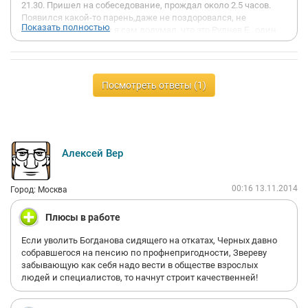
21.30. Пришел на собеседование, прождал около 2.5 часов.
Появился какой-то парень,даже не поздоровался, не
Показать полностью
представился (потом я сам додумал, что это Руднев Е., один
из начальничков охраны), завел в комнату, где ожидал ещё
не менее получаса (он чай пил) . А затем самое тупейшее,
непрофессиональное собеседование, которое я когда-либо
проходил. Были заданы абсолютно глупые вопросы. Очень
Посмотреть ответы (1)
много понтов, на ровном месте. При общении сразу
чувствуется, что человек не профессионал своего дела, а
устроен на это место по "блату", чей-то приближённый. Первое
впечатление о компании создается в процессе общения на
собеседовании. Так вот у меня оно крайне отрицательное. Не
Алексей Вер
советую тратить своё время на попытку устроится в эту
компанию......
00:16 13.11.2014
Город: Москва
Плюсы в работе
Если уволить Богданова сидящего на откатах, Черных давно
собравшегося на пенсию по профнепригодности, Звереву
забывающую как себя надо вести в обществе взрослых
людей и специалистов, то начнут строит качественней!