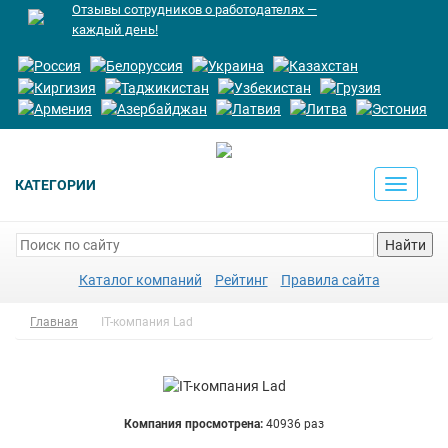
Отзывы сотрудников о работодателях —
каждый день!
КАТЕГОРИИ
Toggle
navigati
Найти
Каталог компаний
Рейтинг
Правила сайта
Главная
IT-компания Lad
Компания просмотрена:
40936 раз