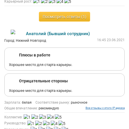
Карьерный рост:
Платят ниже рынка, за аналогичный труд и адовые
переработки - много где платят больше.
Посмотреть ответы (1)
- Манагеры малокомпетентны в своей работе, снимают
задачи "абы как" и всегда всем недовольны.
Отрабатываешь задачу быстро - плохо, долго висишь с
Анатолий (Бывший сотрудник)
клиентом на трубе - плохо. Все всегда плохо.
16:45 23.06.2021
Город: Нижний Новгород
Хотя сами манагеры в 50% нормально задачу не моут снять,
но когда ты их прикрываешь - это не ценится. Любая
Плюсы в работе
неоднозначная ситуация и на твою сторону никто не встанет
Хорошее место для старта карьеры.
Отрицательные стороны
Хорошее место для старта карьеры.
Зарплата:
белая
Соответствие рынку:
рыночное
Общее впечатление:
рекомендую
Все отзывы с этого IP адреса
Коллектив:
Руководство: