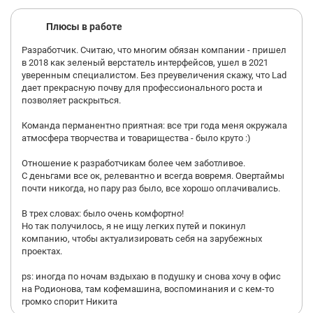
Плюсы в работе
Разработчик. Считаю, что многим обязан компании - пришел
в 2018 как зеленый верстатель интерфейсов, ушел в 2021
уверенным специалистом. Без преувеличения скажу, что Lad
дает прекрасную почву для профессионального роста и
позволяет раскрыться.
Команда перманентно приятная: все три года меня окружала
атмосфера творчества и товарищества - было круто :)
Отношение к разработчикам более чем заботливое.
С деньгами все ок, релевантно и всегда вовремя. Овертаймы
почти никогда, но пару раз было, все хорошо оплачивались.
В трех словах: было очень комфортно!
Но так получилось, я не ищу легких путей и покинул
компанию, чтобы актуализировать себя на зарубежных
проектах.
ps: иногда по ночам вздыхаю в подушку и снова хочу в офис
на Родионова, там кофемашина, воспоминания и с кем-то
громко спорит Никита