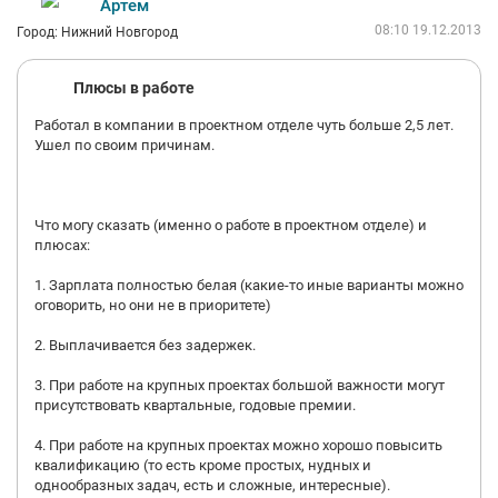
Артем
Баланс работы и личной жизни
Задерживаться на работе в этой компании - это нормально, но
08:10 19.12.2013
Город: Нижний Новгород
за сверхурочные не платят. Приходилось не раз работать по
выходным.
Плюсы в работе
Вообще на 2 +. Всё впечатление портит руководство: нагнетает
обстановку в коллективе, не мотивирует, подгоняет под
Работал в компании в проектном отделе чуть больше 2,5 лет.
увольнение когда это им надо, не выплачивают обещанное
Ушел по своим причинам.
вознаграждение.
Я бы не стал рекомендовать своим друзьям данное место
работы!
Что могу сказать (именно о работе в проектном отделе) и
плюсах:
1. Зарплата полностью белая (какие-то иные варианты можно
оговорить, но они не в приоритете)
2. Выплачивается без задержек.
3. При работе на крупных проектах большой важности могут
присутствовать квартальные, годовые премии.
4. При работе на крупных проектах можно хорошо повысить
квалификацию (то есть кроме простых, нудных и
однообразных задач, есть и сложные, интересные).