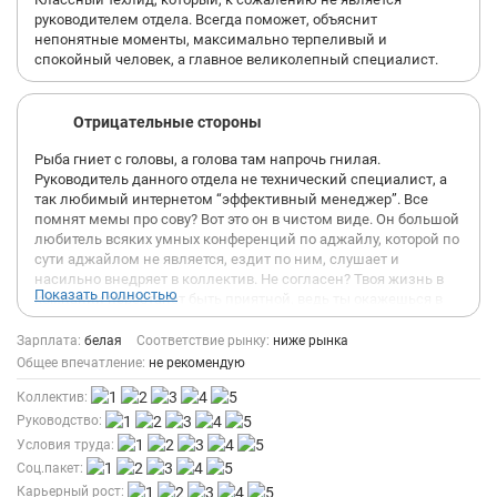
руководителем отдела. Всегда поможет, объяснит
непонятные моменты, максимально терпеливый и
спокойный человек, а главное великолепный специалист.
Отрицательные стороны
Рыба гниет с головы, а голова там напрочь гнилая.
Руководитель данного отдела не технический специалист, а
так любимый интернетом “эффективный менеджер”. Все
помнят мемы про сову? Вот это он в чистом виде. Он большой
любитель всяких умных конференций по аджайлу, которой по
сути аджайлом не является, ездит по ним, слушает и
насильно внедряет в коллектив. Не согласен? Твоя жизнь в
Показать полностью
компании перестанет быть приятной, ведь ты окажешься в
его черном списке. По сути данный специалист превратил
технический отдел в царство менеджеров, где этот самый
Зарплата:
белая
Соответствие рынку:
ниже рынка
менеджер не часть команды, направляющий процесс
Общее впечатление:
не рекомендую
разработки и взаимодействующий с заказчиком, а
Коллектив:
обыкновенный мини-начальник. Мнение по процессу работы
отдела ждет одна из 3 судеб: выслушают и проигнорируются,
Руководство:
просто не выслушают, выслушают и сделаются выводы не в
Условия труда:
твою пользу. И не дай бог ты покритикуешь линию
Соц.пакет:
руководства, а уж тем более процессы из команды другого
Карьерный рост: