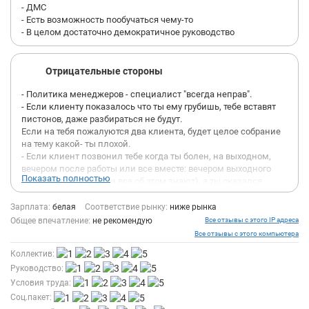
- ДМС
- Есть возможность пообучаться чему-то
- В целом достаточно демократичное руководство
Отрицательные стороны
- Политика менеджеров - специалист "всегда неправ".
- Если клиенту показалось что ты ему грубишь, тебе вставят
пистонов, даже разбираться не будут.
Если на тебя пожалуются два клиента, будет целое собрание
на тему какой- ты плохой.
- Если клиент позвонил тебе когда ты болен, на выходном,
вечером после работы или все вместе: вечером выходного
Показать полностью
дня, когда ты болен (и все об этом знают), а ты оказался
решать его сиюминутные "очень серьезные" хотелки - ты
очень плохой и не имеешь права грубить клиенту.
Зарплата:
белая
Соответствие рынку:
ниже рынка
Общее впечатление:
не рекомендую
Все отзывы с этого IP адреса
Т.е ты - фактически становишься рабом, забудь о личном
Все отзывы с этого компьютера
времени, о выходных обовсем. Наглые манагеры, строящие
Коллектив:
из себя невесть кого, не скажут тебе не спасибо ничего, за то
что ты соглашаешься работать в ночь или в выходной. Но
Руководство:
стоит клиенту хоть как-то пожаловаться на тебя - ты сразу
Условия труда:
становишься "хуже всех".
Соц.пакет: