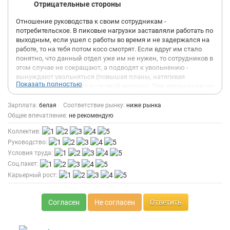
Отрицательные стороны
Отношение руководства к своим сотрудникам -
потребительское. В пиковые нагрузки заставляли работать по
выходным, если ушел с работы во время и не задержался на
работе, то на тебя потом косо смотрят. Если вдруг им стало
понятно, что данный отдел уже им не нужен, то сотрудников в
этом случае не сокращают, а подводят к увольнению -
вынуждают увольняться (повышая планы, натягивая
Показать полностью
отношения, отчитывая по всякой мелочи). При увольнении не
выплачивают часть вознаграждения.
Возможности для развития и роста
Зарплата:
белая
Соответствие рынку:
ниже рынка
За два года работы я не увидел и не почувствовал, что
Общее впечатление:
не рекомендую
компания вкладывается в своих сотрудников. Нет ни
Коллектив:
обучения, ни карьерного роста, ни надежды на это.
Наблюдается большой отток кадров, притом тех, кто уже долго
Руководство:
проработал (скажем, более 5 лет). Складывается такое
Условия труда:
ощущение, что руководство сначала набирает людей под
Соц.пакет:
какие-то проекты, а когда проект закончен или не "взлетел"
Карьерный рост:
просто вынуждает сотрудников увольняться.
Зарплата и соцпакет
Есть зарплата белая, а есть в конверте. Белую платят вовремя.
Согласен
Не согласен
Ответить
Но она не большая. Ту что в конверте. платят в основном с
задержками, а могут совсем не заплатить, так со мной и
поступили. (Соцпакета нет вообще!