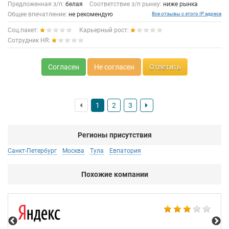
Предложенная з/п:
белая
Соответствие з/п рынку:
ниже рынка
Общее впечатление:
не рекомендую
Все отзывы с этого IP адреса
Соц.пакет:
Карьерный рост:
Сотрудник HR:
Согласен
Не согласен
Ответить
1
2
3
Регионы присутствия
Санкт-Петербург
Москва
Тула
Евпатория
Похожие компании
НТ