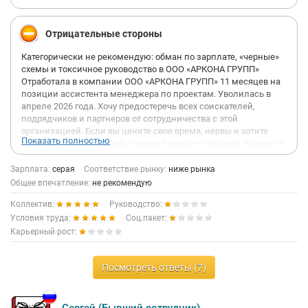
Отрицательные стороны
Категорически не рекомендую: обман по зарплате, «черные»
схемы и токсичное руководство в ООО «АРКОНА ГРУПП»
Отработала в компании ООО «АРКОНА ГРУПП» 11 месяцев на
позиции ассистента менеджера по проектам. Уволилась в
апреле 2026 года. Хочу предостеречь всех соискателей,
подрядчиков и партнеров от сотрудничества с этой
организацией. Если вы цените свое время, нервы и хотите
Показать полностью
вовремя получать заработанные деньги — обходите это место
стороной.
Зарплата:
серая
Соответствие рынку:
ниже рынка
Ниже привожу сухие факты о том, как устроены процессы
Общее впечатление:
не рекомендую
внутри.
Коллектив:
Руководство:
1. «Черная» зарплата и систематический обман по выплатам
Условия труда:
Соц.пакет:
При трудоустройстве HR-менеджер озвучил условия: оклад 60
Карьерный рост:
000 руб. + ежемесячный % за проекты (KPI). По факту в
договоре прописали лишь 35 000 руб. «на руки», пообещав
остальное выдавать в конверте. С декабря 2025 года начались
Посмотреть ответы (7)
серьезные задержки бонусной части (выплаты сдвигали
почти на месяц), а с января 2026 года неофициальную часть и
вовсе перестали платить. Приходилось буквально