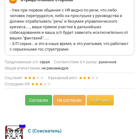
- Уже при первом общение с HR видно по речи, что либо
человек перетрудился, либо на прослушке у руководства и
должен отрабатывать "речь" и безумие управленческого
кризиса....., ваше прямое участие в дальнейших
собеседованиях и ваша з/п будет зависеть исключительно от
ваших "фантазий"......
- З/П серые....и это в наше время, и это учитывая, что работают
с серьезными гос.структурами
Предложенная з/п:
серая
Соответствие з/п рынку:
рыночное
Общее впечатление:
не рекомендую
Соц.пакет:
Карьерный рост:
Сотрудник HR:
Согласен
Не согласен
Ответить
С (Соискатель)