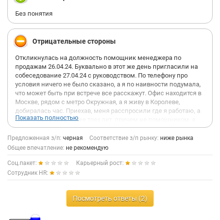
Без понятия
Отрицательные стороны
Откликнулась на должность помощник менеджера по
продажам 26.04.24. Буквально в этот же день пригласили на
собеседование 27.04.24 с руководством. По телефону про
условия ничего не было сказано, а я по наивности подумала,
что может быть при встрече все расскажут. Офис находится в
Москве, рядом с метро Окружная, а я живу в Королеве,
добиралась час. Приехав, меня расспросили где я работаю, а
Показать полностью
опыт у меня есть более трех лет, причем не помощником, а
менеджером по продажам, как физ, так и юр лицам, но меня
заинтересовали условия в вакансии, собственно, почему и
Предложенная з/п:
черная
Соответствие з/п рынку:
ниже рынка
поехала. Послушали и на этом все. Руководитель сказала, что
Общее впечатление:
не рекомендую
вакансия открыта у них до 20.05.24 и далее меня
Соц.пакет:
Карьерный рост:
проконсультирует менеджер по персоналу по телефону. Я
очень сильно удивилась, спрашиваю у менеджера, как бы, а
Сотрудник HR:
когда расскажут про условия и тд, на что мне был ответ ждите
звонка. На 12.05.24 ни одного звонка сделано не было,
Посмотреть ответы (2)
вакансия на hh находится в архиве. Резюмируя мой расссказ ,
хочется спросить, а какого черта я перлась целый час в офис?
Чтобы я продублировала свое резюме, которое можно было