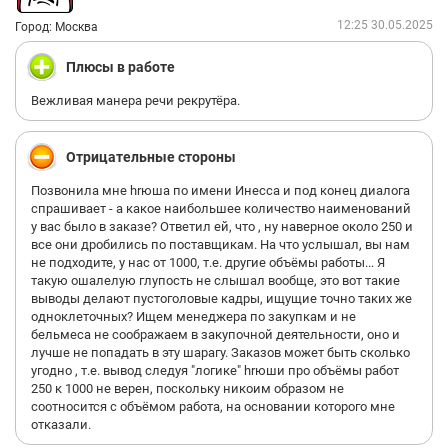
12:25 30.05.2025
Город: Москва
Плюсы в работе
Вежливая манера речи рекрутёра.
Отрицательные стороны
Позвонила мне hrюша по имени Инесса и под конец диалога
спрашивает - а какое наибольшее количество наименований
у вас было в заказе? Ответил ей, что , ну наверное около 250 и
все они дробились по поставщикам. На что услышал, вы нам
не подходите, у нас от 1000, т.е. другие объёмы работы... Я
такую ошалелую глупость не слышал вообще, это вот такие
выводы делают пустоголовые кадры, ищущие точно таких же
одноклеточных? Ищем менеджера по закупкам и не
бельмеса не соображаем в закупочной деятельности, оно и
лучше не попадать в эту шарагу. Заказов может быть сколько
угодно , т.е. вывод следуя "логике" hrюши про объёмы работ
250 к 1000 не верен, поскольку никоим образом не
соотносится с объёмом работа, на основании которого мне
отказали.