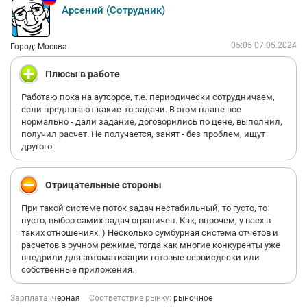
прочитать на сайте? Или можно было созвониться по
Арсений (Сотрудник)
телефону, может быть? Это идиотизм, я работала в подборе
персонала тоже и так собеседования не проводятся. Прежде
чем звать человека, хоть бы вообще что-то про себя
05:05 07.05.2024
Город: Москва
рассказали, ну а в живую, я считаю, обязаны дать инфу по
трудоустройству, зп и прочим нюансам, а не слушать и
Плюсы в работе
хлопать глазками. Никому не советую к ним ехать, тем более,
почитав отзывы про деятельность компании, слава Богу, что
Работаю пока на аутсорсе, т.е. периодически сотрудничаем,
халатность сотрудников уберегла меня от работы в такой
если предлагают какие-то задачи. В этом плане все
конторе. Конечно же, за две недели я нашла себе достойное
нормально - дали задание, договорились по цене, выполнил,
место, не сижу и не жду их звонка, но меня просто возмущает
получил расчет. Не получается, занят - без проблем, ищут
такое отношение и трата двух часов моей жизни в помойку.
другого.
Отрицательные стороны
При такой системе поток задач нестабильный, то густо, то
пусто, выбор самих задач ограничен. Как, впрочем, у всех в
таких отношениях. ) Несколько сумбурная система отчетов и
расчетов в ручном режиме, тогда как многие конкуренты уже
внедрили для автоматизации готовые сервисдески или
собственные приложения.
Зарплата:
черная
Соответствие рынку:
рыночное