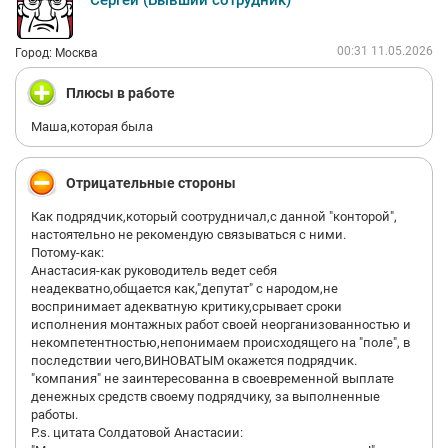
Сергей (Бывший сотрудник)
выпрашивать свои же деньги, чтобы оплатить жилье и купить
продукты. На все просьбы Генеральный директор предлагала
«потерпеть» или «занять у друзей», цинично добавляя, что
00:31 11.05.2026
Город: Москва
если у сотрудников кредиты, то компания, возможно,
выплатит пени, «когда появятся деньги».
Плюсы в работе
2. Тотальные долги компании
Маша,которая была
Проблема с деньгами носит системный характер. Как
выяснилось позже, компания погрязла в долгах не только
перед сотрудниками, но и перед подрядчиками,
Отрицательные стороны
поставщиками и всеми ключевыми контрагентами. Имеются
огромные задолженности со стороны налоговой. Бизнес
Как подрядчик,который соотрудничал,с данной "конторой",
ведется на грани фола.
настоятельно не рекомендую связываться с ними.
Потому-как:
3. Токсичная атмосфера и давление при увольнении
Анастасия-как руководитель ведет себя
Повышение тона на подчиненных, бесконечные пустые
неадекватно,общается как,"депутат" с народом,не
обещания и психологическое давление — это норма. Когда я
воспринимает адекватную критику,срывает сроки
принесла заявление на увольнение, его отказывались
исполнения монтажных работ своей неорганизованностью и
подписывать несколько дней, доведя меня до слез и
некомпетентностью,непонимаем происходящего на "поле", в
нервного срыва. После подписания заявления начался
последствии чего,ВИНОВАТЫМ окажется подрядчик.
откровенный прессинг: меня заваливали чужими
"компания" не заинтересованна в своевременной выплате
обязанностями и изводили манипуляциями в духе «лучше
денежных средств своему подрядчику, за выполненные
места не найдешь».
работы.
P.s. цитата Солдатовой Анастасии:
4. Финансовый обман при расчете