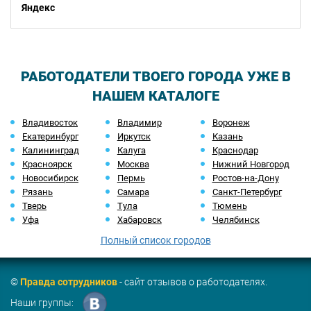
Яндекс
РАБОТОДАТЕЛИ ТВОЕГО ГОРОДА УЖЕ В
НАШЕМ КАТАЛОГЕ
Владивосток
Владимир
Воронеж
Екатеринбург
Иркутск
Казань
Калининград
Калуга
Краснодар
Красноярск
Москва
Нижний Новгород
Новосибирск
Пермь
Ростов-на-Дону
Рязань
Самара
Санкт-Петербург
Тверь
Тула
Тюмень
Уфа
Хабаровск
Челябинск
Полный список городов
©
Правда сотрудников
- сайт отзывов о работодателях.
Наши группы: