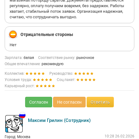
магазинах по городу Саратов. Документы предоставляются
выжимают из них все соки, а затем «кидают» на деньги.
регулярно, оплату получаем вовремя, без задержек. Работы
Обходите стороной!
хватает, стабильный поток заявок. Организация надежная,
считаю, что сотрудничать выгодно.
Отрицательные стороны
Нет
Зарплата:
белая
Соответствие рынку:
рыночное
Общее впечатление:
рекомендую
Коллектив:
Руководство:
Условия труда:
Соц.пакет:
Карьерный рост:
Согласен
Не согласен
Ответить
Максим Грилин (Сотрудник)
10:28 26.02.2026
Город: Москва