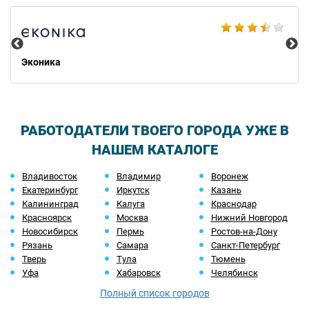
BN
Эконика
РАБОТОДАТЕЛИ ТВОЕГО ГОРОДА УЖЕ В
НАШЕМ КАТАЛОГЕ
Владивосток
Владимир
Воронеж
Екатеринбург
Иркутск
Казань
Калининград
Калуга
Краснодар
Красноярск
Москва
Нижний Новгород
Новосибирск
Пермь
Ростов-на-Дону
Рязань
Самара
Санкт-Петербург
Тверь
Тула
Тюмень
Уфа
Хабаровск
Челябинск
Полный список городов