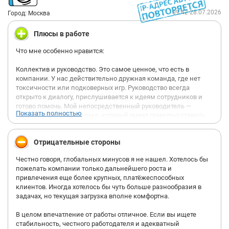
09:42 28.07.2026
Город: Москва
Плюсы в работе
Что мне особенно нравится:
Коллектив и руководство. Это самое ценное, что есть в
компании. У нас действительно дружная команда, где нет
токсичности или подковерных игр. Руководство всегда
открыто к диалогу, прислушивается к идеям сотрудников и
готово помочь. Мой непосредственный руководитель —
Показать полностью
настоящий профессионал, который умеет грамотно ставить
задачи и давать конструктивную обратную связь.
Условия труда. Зарплата полностью белая, выплачивается
Отрицательные стороны
строго день в день без малейших задержек. График четкий,
5/2, а пятница у нас традиционно укороченная, что очень
Честно говоря, глобальных минусов я не нашел. Хотелось бы
спасает перед выходными. Офис современный, светлый,
пожелать компании только дальнейшего роста и
оборудован всем необходимым для комфортной работы.
привлечения еще более крупных, платёжеспособных
Продукт. Работать с ассортиментом швейной фурнитуры
клиентов. Иногда хотелось бы чуть больше разнообразия в
Сержио Стефано — одно удовольствие. Огромный выбор
задачах, но текущая загрузка вполне комфортна.
качественной продукции, красивые каталоги. Общаться с
нашими постоянными клиентами (ателье, дизайнерами
В целом впечатление от работы отличное. Если вы ищете
одежды, производствами) легко, потому что товар говорит
стабильность, честного работодателя и адекватный
сам за себя. Мы часто участвуем в профильных выставках, что