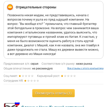
Отрицательные стороны
Позвонила некая мадам, не представившись, начала с
вопросов почему я ушла из пред ыдущей компании. На
вопрос: "Вы вообще кто? " промычала, что главный бухгалтер
этой богодельни в промзоне. На вопрос чем занимается ваша
компания с итальянским названием, удалось выяснить, что
импортируют пуговицы и прочий хлам из Китая. К счастью, у
меня не было возможности оценить работу в столь крутой
компании, диалог с Машей, как я ее назвала, она же главбух я
даже продолжать не стала. Машу из деревни вывести можно,
а вот деревню из Маши-никогда!
Предложенная з/п:
серая
Соответствие з/п рынку:
ниже рынка
Общее впечатление:
не рекомендую
Все отзывы с этого компьютера
Соц.пакет:
Карьерный рост:
Сотрудник HR:
Посмотреть ответы (1)