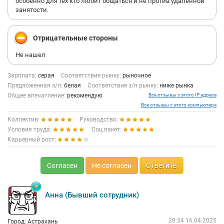
особенно для тех кто любит общаться и не против удаленной
занятости.
Отрицательные стороны
Не нашел
Зарплата:
серая
Соответствие рынку:
рыночное
Предложенная з/п:
белая
Соответствие з/п рынку:
ниже рынка
Общее впечатление:
рекомендую
Все отзывы с этого IP адреса
Все отзывы с этого компьютера
Коллектив:
Руководство:
Условия труда:
Соц.пакет:
Карьерный рост:
Согласен
Не согласен
Ответить
Анна (Бывший сотрудник)
20:34 16.04.2025
Город: Астрахань