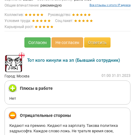
в каждого свой.
Общее впечатление:
рекомендую
Все отзывы с этого IP адреса
Те кто пишут,что проекты открываются/закрываются так это
Коллектив:
Руководство:
аутсортсинг, где нет своих проектов, и не от Компании
зависит, что что-то произошло у заказчика и проект
Условия труда:
Соц.пакет:
закрылся. В любой аутсортсинговой компании такая же
Карьерный рост:
ситуация проекты приходят и уходят.
В общем, я рада что работаю в данной компании уже третий
год.
Согласен
Не согласен
Ответить
Тот кого кинули на зп (Бывший сотрудник)
01:00 31.01.2023
Город: Москва
Плюсы в работе
Нет
Отрицательные стороны
Кидают на премию. Кидают на зарплату. Такова политика
задрысофта. Каждое слово ложь. Не тратьте время свое,