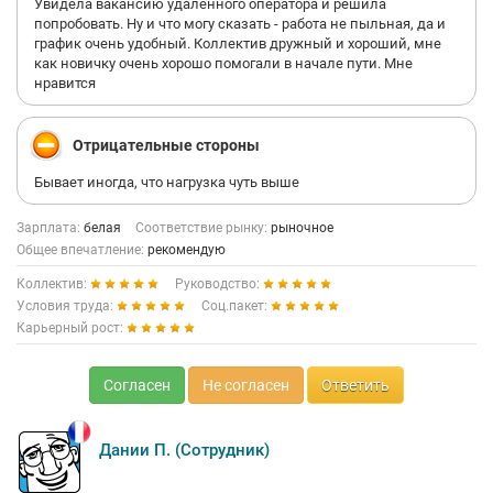
Увидела вакансию удаленного оператора и решила
«сливают». Не в их интересах, видимо….Проще разводить
попробовать. Ну и что могу сказать - работа не пыльная, да и
малообразованный контингент.
график очень удобный. Коллектив дружный и хороший, мне
Уже, видя несоблюдение договорённостей, я понял, что
как новичку очень хорошо помогали в начале пути. Мне
сотрудничество невозможно. Компания, которая себя
нравится
позиционирует как ТОП 200 на hh.ru, просто не может себе
такого позволять, так как для таких компаний
первоочередным является их репутация.
Отрицательные стороны
Расцениваю произошедшее как неуважение, обман....И нет
гарантии того, что они выполнят условия, которые
Бывает иногда, что нагрузка чуть выше
презентуют, будут выплачивать ЗП, премии и тому подобное...
Поэтому, если вы уважаете себя, цените своё время, то не
Зарплата:
белая
Соответствие рынку:
рыночное
рекомендую сотрудничать с этой компанией.
Общее впечатление:
рекомендую
Коллектив:
Руководство:
Условия труда:
Соц.пакет:
Карьерный рост:
Согласен
Не согласен
Ответить
Дании П. (Сотрудник)