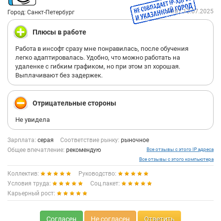
14:07 13.07.2025
Город: Санкт-Петербург
Плюсы в работе
Работа в инсофт сразу мне понравилась, после обучения
легко адаптировалась. Удобно, что можно работать на
удаленке с гибким графиком, но при этом зп хорошая.
Выплачивают без задержек.
Отрицательные стороны
Не увидела
Зарплата:
серая
Соответствие рынку:
рыночное
Общее впечатление:
рекомендую
Все отзывы с этого IP адреса
Все отзывы с этого компьютера
Коллектив:
Руководство:
Условия труда:
Соц.пакет:
Карьерный рост:
Согласен
Не согласен
Ответить