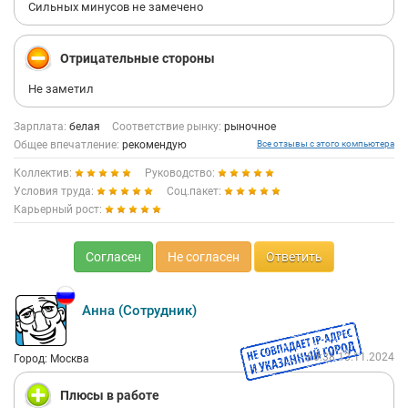
Сильных минусов не замечено
Отрицательные стороны
Не заметил
Зарплата:
белая
Соответствие рынку:
рыночное
Общее впечатление:
рекомендую
Все отзывы с этого компьютера
Коллектив:
Руководство:
Условия труда:
Соц.пакет:
Карьерный рост:
Согласен
Не согласен
Ответить
Анна (Сотрудник)
00:38 13.11.2024
Город: Москва
Плюсы в работе