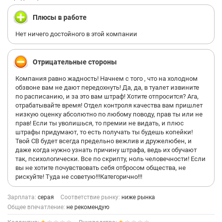
Плюсы в работе
Нет ничего достойного в этой компании
Отрицательные стороны
Компания равно жадность! Начнем с того , что на холодном
обзвоне вам не дают передохнуть! Да, да, в туалет извините
по расписанию, и за это вам штраф! Хотите отпросится? Ага,
отрабатывайте время! Отдел контроля качества вам пришлет
низкую оценку абсолютно по любому поводу, прав ты или не
прав! Если ты уволишься, то премии не видать, и плюс
штрафы придумают, то есть получать ты будешь копейки!
Твой СВ будет всегда предельно вежлив и дружелюбен, и
даже когда нужно узнать причину штрафа, ведь их обучают
так, психологически. Все по скрипту, ноль человечности! Если
вы не хотите почувствовать себя отбросом общества, не
рискуйте! Туда не советую!!!Категорично!!!
Зарплата:
серая
Соответствие рынку:
ниже рынка
Общее впечатление:
не рекомендую