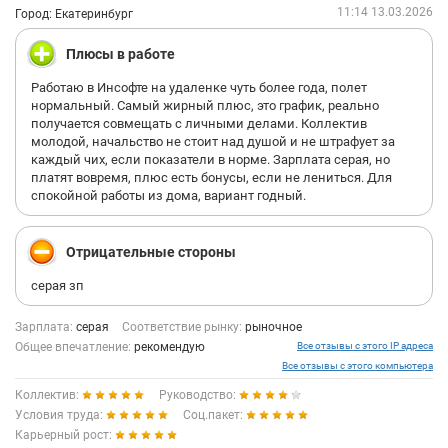
11:14 13.03.2026
Город: Екатеринбург
Плюсы в работе
Работаю в Инсофте на удаленке чуть более года, полет
нормальный. Самый жирный плюс, это график, реально
получается совмещать с личными делами. Коллектив
молодой, начальство не стоит над душой и не штрафует за
каждый чих, если показатели в норме. Зарплата серая, но
платят вовремя, плюс есть бонусы, если не лениться. Для
спокойной работы из дома, вариант годный.
Отрицательные стороны
серая зп
Зарплата:
серая
Соответствие рынку:
рыночное
Общее впечатление:
рекомендую
Все отзывы с этого IP адреса
Все отзывы с этого компьютера
Коллектив:
Руководство:
Условия труда:
Соц.пакет:
Карьерный рост: