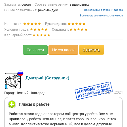
Зарплата:
серая
Соответствие рынку:
выше рынка
Общее впечатление:
рекомендую
Все отзывы с этого IP адреса
Все отзывы с этого компьютера
Коллектив:
Руководство:
Условия труда:
Соц.пакет:
Карьерный рост:
Согласен
Не согласен
Ответить
Дмитрий (Сотрудник)
05:56 24.11.2024
Город: Нижний Новгород
Плюсы в работе
Работал около года оператором саll-центра у ребят. Все мне
нравилось, работа непыльная, платят хорошо, звонков не так
много. Коллектив тоже нормальный, все в целом дружные.