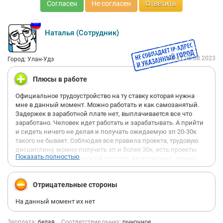
Согласен
Не согласен
Ответить
Наталья (Сотрудник)
05:41 05.08.2023
Город: Улан-Удэ
Плюсы в работе
Официальное трудоустройство на ту ставку которая нужна
мне в данный момент. Можно работать и как самозанятый.
Задержек в заработной плате нет, выплачивается все что
заработано. Человек идет работать и зарабатывать. А прийти
и сидеть ничего не делая и получать ожидаемую зп 20-30к
такого не бывает. Соблюдая все правила проекта, трудовую
дисциплину, можно получить зп и более 30к, есть проекты
Показать полностью
где зп около 70к. Карьерный рост так же возможен, важно
показать себя, что ты хорошо работаешь, на что ты способен.
Руководители видят как работает каждый сотрудник и не
Отрицательные стороны
отделяют вниманием ни кого. Отвечают на все интересующие
вопросы, не надо ждать ответа неделю или месяц. Пусть не
На данный момент их нет
всегда сразу, но в течение дня ответ поступает и вопрос
решается.
Проектов много, выбор есть на каком проекте работать, выбор
Зарплата:
белая
Соответствие рынку:
рыночное