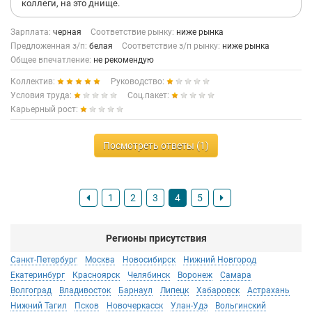
коллеги, на это днище.
Зарплата:
черная
Соответствие рынку:
ниже рынка
Предложенная з/п:
белая
Соответствие з/п рынку:
ниже рынка
Общее впечатление:
не рекомендую
Коллектив:
Руководство:
Условия труда:
Соц.пакет:
Карьерный рост:
Посмотреть ответы (1)
1
2
3
4
5
Регионы присутствия
Санкт-Петербург
Москва
Новосибирск
Нижний Новгород
Екатеринбург
Красноярск
Челябинск
Воронеж
Самара
Волгоград
Владивосток
Барнаул
Липецк
Хабаровск
Астрахань
Нижний Тагил
Псков
Новочеркасск
Улан-Удэ
Вольгинский