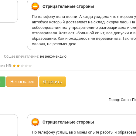
Отрицательные стороны
По телефону пела песни. А когда увидела что я кореец у
автобуса который доставляет на склад, скорчилась. На
собеседовании полу-презрительно разговаривала и сл
отговаривала. Хотя есть большой опыт, все допуски и
образование. Как и ожидалось не перезвонила. Так что
славян, не рекомендeю.
Общее впечатление:
не рекомендую
ник HR:
н
Не согласен
Ответить
Город: Санкт-П
Отрицательные стороны
По телефону услышав о моём опыте работы и образова