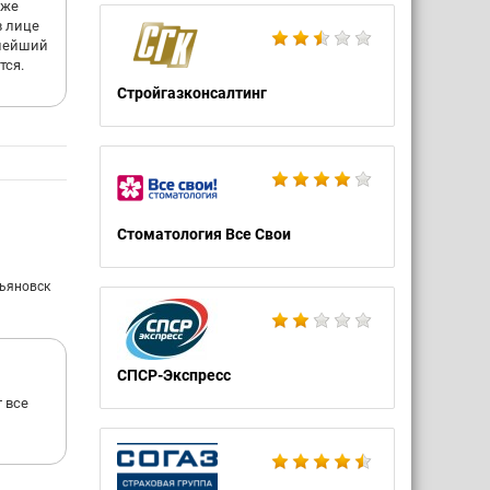
 же
в лице
алейший
тся.
Стройгазконсалтинг
Стоматология Все Свои
льяновск
СПСР-Экспресс
 все