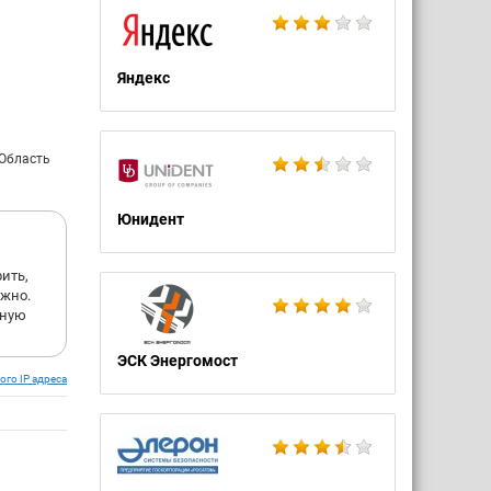
Яндекс
 Область
Юнидент
ить,
ужно.
рную
ЭСК Энергомост
ого IP адреса