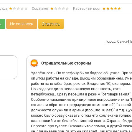
руда:
Соц.пакет:
Карьерный рост:
н
Не согласен
Ответить
Город: Санкт-П
Отрицательные стороны
Удалённость. По телефону было бодрое общение. Прив
опытом работы на складе. Высшим образованием. Ум
работы на штабелёрах, рохлах. Владение 1С, сканером. 
Но когда увидила неславянскую внешность, хотя
петербуржец.. Сразу перешла в режим "отговаривания".
Особенно насмешило придирчивое вопрошание типа "
хотите ли обратно в предыдущую компанию?", "в какой
должности служили в армии (прошло 16 лет)" и т.д. Д
можно было сразу сказать, о том что коллектив только
славянский и не было бы лишней возни. Охрана - быдл
Спросил про туалет. Сказали что сломан, а другой сказ
он для инвалидов. (и это на складе!). Так что делайте 