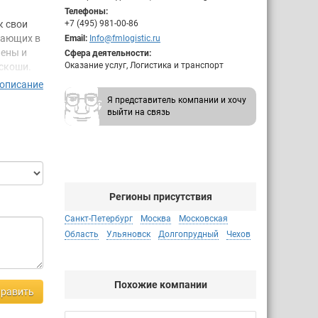
Телефоны:
к свои
+7 (495) 981-00-86
тающих в
Email:
Info@fmlogistic.ru
иены и
Сфера деятельности:
Оказание услуг, Логистика и транспорт
оскоши.
рования,
 описание
нованные
Я представитель компании и хочу
ента и
выйти на связь
Регионы присутствия
Санкт-Петербург
Москва
Московская
Область
Ульяновск
Долгопрудный
Чехов
Похожие компании
равить