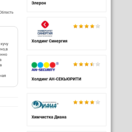
Элерон
 Область
Холдинг Синергия
кучу
тно,в
янно
а
а
ная
Холдинг АН-СЕКЬЮРИТИ
Химчистка Диана