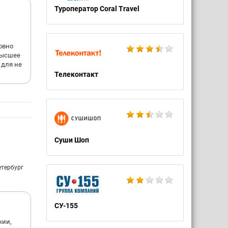
Туроператор Coral Travel
овно
 высшее
 для не
Телеконтакт
Суши Шоп
етербург
СУ-155
нии,