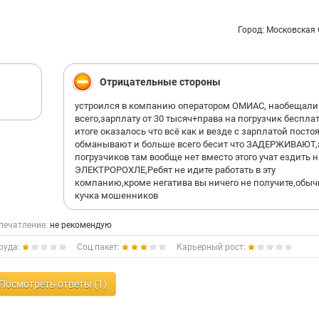
Город: Московская
Отрицательные стороны
устроился в компанию оператором ОМИАС, наобещали 
всего,зарплату от 30 тысяч+права на погрузчик беспла
итоге оказалось что всё как и везде с зарплатой посто
обманывают и больше всего бесит что ЗАДЕРЖИВАЮТ,
погрузчиков там вообще нет вместо этого учат ездить н
ЭЛЕКТРОРОХЛЕ,Ребят не идите работать в эту
компанию,кроме негатива вы ничего не получите,обыч
кучка мошенников
печатление:
не рекомендую
руда:
Соц.пакет:
Карьерный рост:
Посмотреть ответы (1)