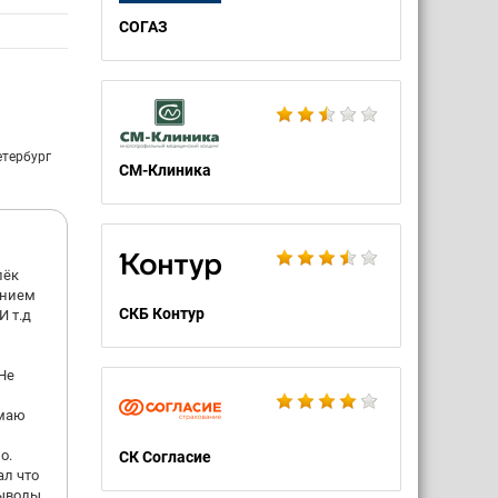
СОГАЗ
етербург
СМ-Клиника
лёк
ением
СКБ Контур
И т.д
Не
умаю
о.
СК Согласие
ал что
выводы.