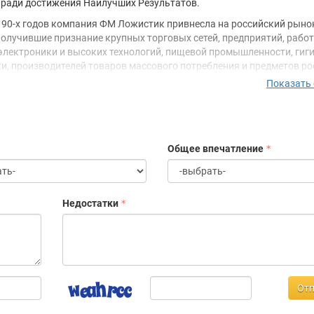
 ради достижения Наилучших Результатов.
 90-х годов компания ФМ Ложистик привнесла на российский рыно
 получившие признание крупных торговых сетей, предприятий, рабо
электроники и высоких технологий, пищевой промышленности, гиг
и, производителей товаров массового потребления и предметов р
 всех подразделений, входящих в цепь поставок (таможни, склади
Показать
та и ко-пакинга), позволило разработать решения «под ключ», ос
асном знании профессиональных особенностей каждого нашего кли
щие их особым требованиям.
Общее впечатление
Недостатки
Отп