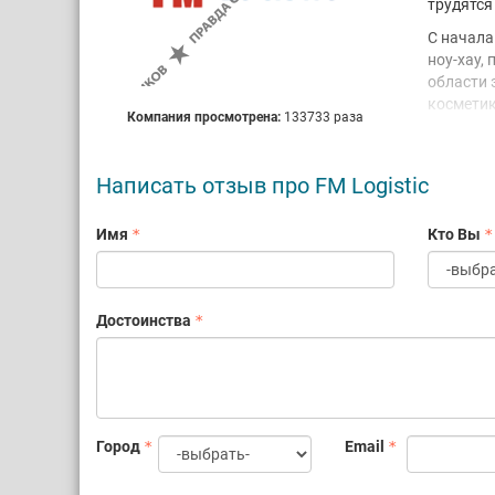
трудятся
С начала
ноу-хау,
области 
косметик
Компания просмотрена:
133733 раза
Развитие
транспор
на прекр
Написать отзыв про FM Logistic
отвечаю
Имя
Кто Вы
Достоинства
Город
Email