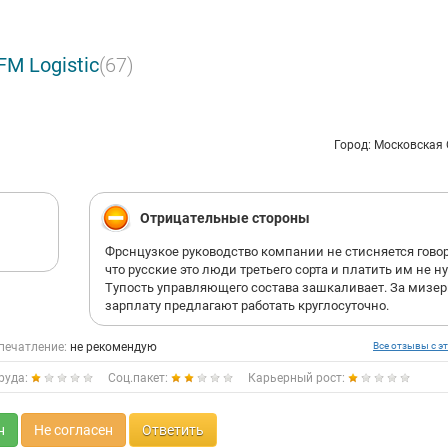
M Logistic
(67)
Город: Московская
Отрицательные стороны
Фрснцузкое руководство компании не стисняется говор
что русские это люди третьего сорта и платить им не н
Тупость управляющего состава зашкаливает. За мизе
зарплату предлагают работать круглосуточно.
печатление:
не рекомендую
Все отзывы с эт
руда:
Соц.пакет:
Карьерный рост:
н
Не согласен
Ответить