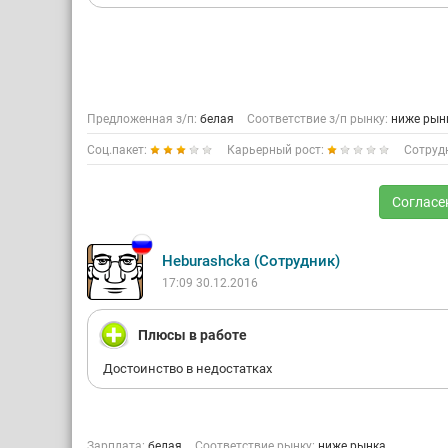
Предложенная з/п:
белая
Соответствие з/п рынку:
ниже рын
Соц.пакет:
Карьерный рост:
Сотруд
Согласе
Heburashcka (Сотрудник)
17:09 30.12.2016
Плюсы в работе
Достоинство в недостатках
Зарплата:
белая
Соответствие рынку:
ниже рынка