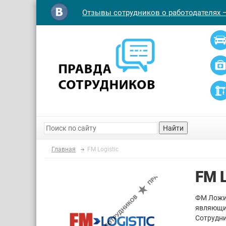
Отзывы сотрудников о работодателях 
Найти
Главная
FM Logistic
FM 
ФМ Ложис
являющий
Сотрудни