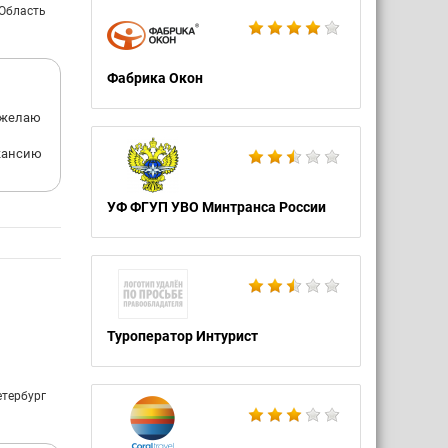
 Область
Фабрика Окон
..желаю
акансию
УФ ФГУП УВО Минтранса России
Туроператор Интурист
етербург