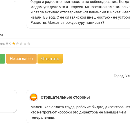
бодро и радостно пригласили на собеседование. Когда
мадам увидела что я - кореец. мгновенно изменилась 
и стала активно отговаривать от вакансии и искать м
изъян. Вывод. С не славянской внешностью - не устрои
Расисты. Может в прокуратуру написать?
ка
ник HR:
н
Не согласен
Ответить
Город: У
Отрицательные стороны
Маленькая оплата труда, рабочие быдло, директора нет
кто не трогают коробки это директора не меньше чем
генеральный.