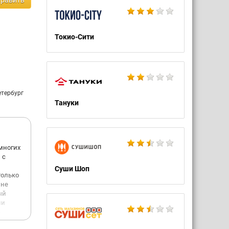
равить
Токио-Сити
етербург
Тануки
 многих
 с
Суши Шоп
только
 не
ый
ли
е