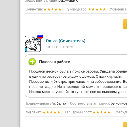
Общее впечатление:
рекомендую
Коллектив:
Руководство:
Условия т
Ольга (Соискатель)
10:08 10.01.2025
Плюсы в работе
Прошлой весной была в поиске работы. Увидела объяв
в один из ресторанов рядом с домом. Откликнулась.
Перезвонили быстро, пригласили на собеседование. В
прошло гладко. Но в последний момент пришлось отка
Нашла место лучше. Хотя тут тоже все на высшем уров
Предложенная з/п:
белая
Соответствие з/п рынку:
рыночное
Соц.пакет:
Карьерный рост:
Сотруд