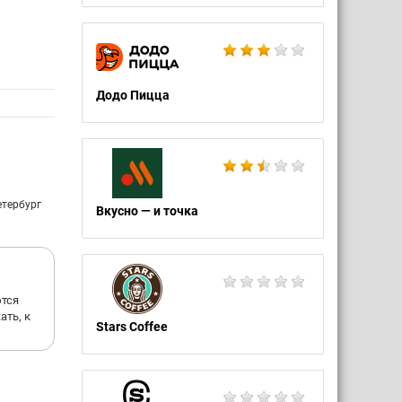
Додо Пицца
етербург
Вкусно — и точка
ются
ть, к
Stars Coffee