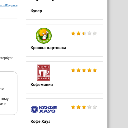
ого IP адреса
Купер
Крошка-картошка
етербург
Кофемания
 не
отому
чи в
Кофе Хауз