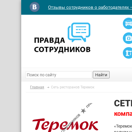
Отзывы сотрудников о работодателях 
Найти
Главная
Сеть ресторанов Теремок
СЕТ
компа
«Теремок