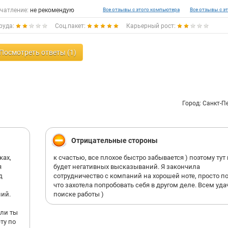
чатление:
не рекомендую
Все отзывы с этого компьютера
Все отзывы с эт
руда:
Соц.пакет:
Карьерный рост:
Посмотреть ответы (1)
Город: Санкт-П
Отрицательные стороны
ках,
к счастью, все плохое быстро забывается ) поэтому тут
я
будет негативных высказываний. Я закончила
д
сотрудничество с компаний на хорошей ноте, просто п
что захотела попробовать себя в другом деле. Всем уда
ний.
поиске работы )
сли ты
ту по