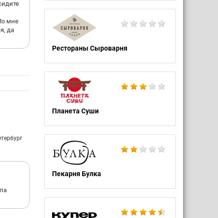
сидите
По мне
я, да
Рестораны Сыроварня
Планета Суши
етербург
Пекарня Булка
ыла