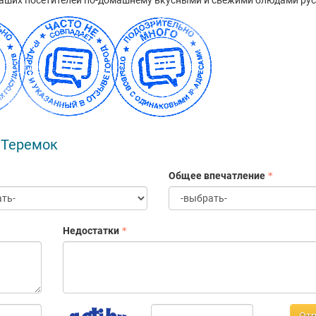
аших посетителей по-домашнему вкусными и свежими блюдами ру
 Теремок
Общее впечатление
Недостатки