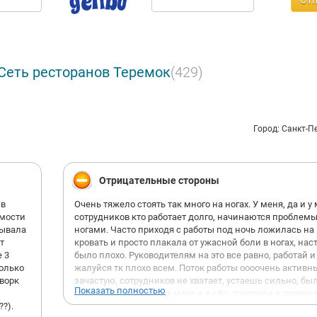
Отп
Сеть ресторанов Теремок
(429)
Город: Санкт-П
Отрицательные стороны
ив
Очень тяжело стоять так много на ногах. У меня, да и у
имости
сотрудников кто работает долго, начинаются проблемы
тывала
ногами. Часто приходя с работы под ночь ложилась на
т
кровать и просто плакала от ужасной боли в ногах, нас
 3
было плохо. Руководителям на это все равно, работай и
только
жалуйся тк плохо всем. Поток работы оооочень активн
 ворк
зачастую, сотрудников не хватает, устаешь сильно, бы
Показать полностью
ребята кто работал и в маке и в кфс, говорили в теремк
?).
реально намного сильнее нагрузка и сильнее устаешь.