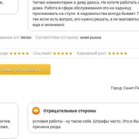
е,
Читаю комментарии и диву даюсь. Не хотите работать 
дома. Работа в сфере обслуживания это не задницу
просиживать на стуле. А недовольства всегда бывает. 
так если есть вопрос, его нужно решать, а не жаловатьс
еще и анонимно
енная з/п:
белая
Соответствие з/п рынку:
ниже рынка
руда:
Соц.пакет:
Карьерный рост:
Посмотреть ответы (1)
Город: Санкт-П
Отрицательные стороны
ектив.
условия работы - ну такое себе. Штрафы часто. Это и б
тоже,
причина ухода