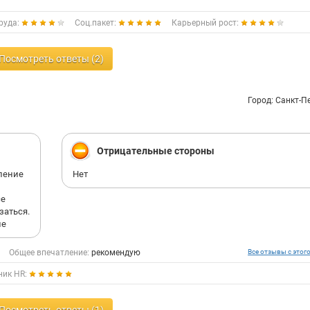
руда:
Соц.пакет:
Карьерный рост:
Посмотреть ответы (2)
Город: Санкт-П
Отрицательные стороны
ление
Нет
се
заться.
не
Общее впечатление:
рекомендую
Все отзывы с этог
ник HR: