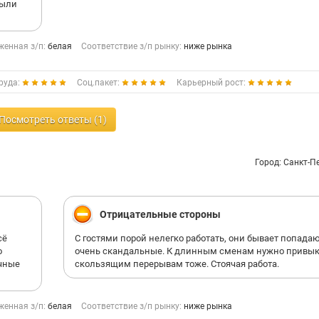
были
енная з/п:
белая
Соответствие з/п рынку:
ниже рынка
руда:
Соц.пакет:
Карьерный рост:
Посмотреть ответы (1)
Город: Санкт-П
Отрицательные стороны
сё
С гостями порой нелегко работать, они бывает попада
о
очень скандальные. К длинным сменам нужно привыка
ичные
скользящим перерывам тоже. Стоячая работа.
енная з/п:
белая
Соответствие з/п рынку:
ниже рынка