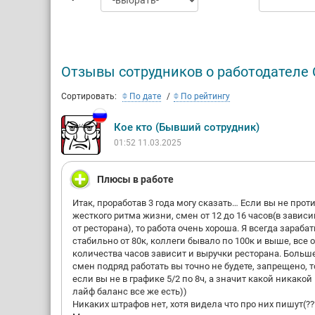
Отзывы сотрудников о работодателе 
Сортировать:
По дате
По рейтингу
Кое кто (Бывший сотрудник)
01:52 11.03.2025
Плюсы в работе
Итак, проработав 3 года могу сказать… Если вы не прот
жесткого ритма жизни, смен от 12 до 16 часов(в завис
от ресторана), то работа очень хороша. Я всегда зараба
стабильно от 80к, коллеги бывало по 100к и выше, все о
количества часов зависит и выручки ресторана. Больше
смен подряд работать вы точно не будете, запрещено, 
если вы не в графике 5/2 по 8ч, а значит какой никакой
лайф баланс все же есть))
Никаких штрафов нет, хотя видела что про них пишут(???