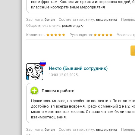
всем фронтам. Коллектив ярких и интересных людей, 
классные корпоративные мероприятия
Зарплата:
белая
Соответствие рынку:
выше рынка
Предлож
Общее впечатление:
рекомендую
Коллектив:
Руководство:
Условия т
Некто (Бывший сотрудник)
13:03 12.02.2025
Плюсы в работе
Нравилось многое, но особенно коллектив. По оплате в
достойно, зп всегда вовремя. График сменный 2 на 2, н
можно меняться как хочешь. С начальством были отл
взаимоотношения.
Зарплата:
белая
Соответствие рынку:
выше рынка
Предлож