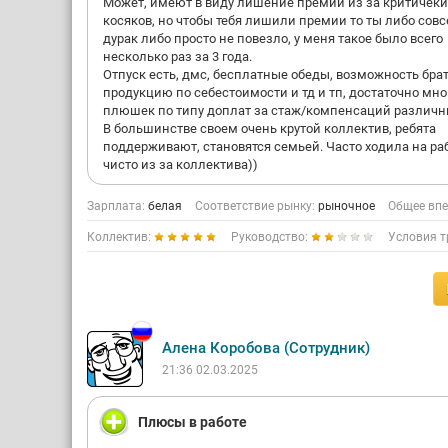
Может, имеют в виду лишение премии из за критичеки
косяков, но чтобы тебя лишили премии то ты либо сов
дурак либо просто не повезло, у меня такое было всего
несколько раз за 3 года.
Отпуск есть, дмс, бесплатные обеды, возможность бра
продукцию по себестоимости и тд и тп, достаточно мно
плюшек по типу доплат за стаж/компенсаций различн
В большинстве своем очень крутой коллектив, ребята
поддерживают, становятся семьей. Часто ходила на ра
чисто из за коллектива))
Зарплата:
белая
Соответствие рынку:
рыночное
Общее впе
Коллектив:
Руководство:
Условия т
Алена Коробова (Сотрудник)
21:36 02.03.2025
Плюсы в работе