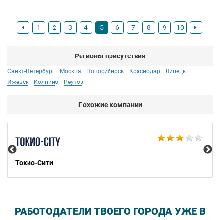
1
2
3
4
5
6
7
8
9
10
Регионы присутствия
Санкт-Петербург
Москва
Новосибирск
Краснодар
Липецк
Ижевск
Колпино
Реутов
Похожие компании
Bu
Токио-Сити
РАБОТОДАТЕЛИ ТВОЕГО ГОРОДА УЖЕ В