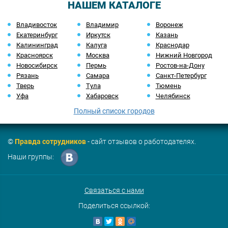
НАШЕМ КАТАЛОГЕ
Владивосток
Владимир
Воронеж
Екатеринбург
Иркутск
Казань
Калининград
Калуга
Краснодар
Красноярск
Москва
Нижний Новгород
Новосибирск
Пермь
Ростов-на-Дону
Рязань
Самара
Санкт-Петербург
Тверь
Тула
Тюмень
Уфа
Хабаровск
Челябинск
Полный список городов
©
Правда сотрудников
- сайт отзывов о работодателях.
Наши группы:
Связаться с нами
Поделиться ссылкой: