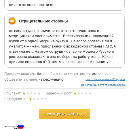
ничего не знаю про нихх
Отрицательные стороны
не взяли туда по причине того что я не участвала в
медицинском эксперименте.. В тестировании новомодной
жижи от модной хвори на букву К.. На вопос согласна ли я
ужалится жижей, присланной с враждебной страны НАТО, я
ответила нет.. На этом сотрудник эчар из модного Русского
ресторана сказала что она не берет на работу меня.. Какая
причина спросила я? Ответ-мы не разглашаем причину..
Предложенная з/п:
белая
Соответствие з/п рынку:
рыночное
Общее впечатление:
не рекомендую
Все отзывы с этого IP адреса
Все отзывы с этого компьютера
Соц.пакет:
Карьерный рост:
Сотрудник HR:
Посмотреть ответы (2)