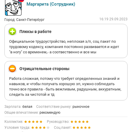
Маргарита (Сотрудник)
Могу теперь вам сказать отдельные управляющие :"
Доигрались вы в технолога , а теперь сотрудников у вас нет.
Увольняйтесь, не позорьтесь, пинком под зад все равно
16:19 29.09.2023
Город: Санкт-Петербург
придётся идти рано или поздно, это же Теремок как вы сами
говорите. Не нравится Увольняйтесь. Вы даже не понимаете,
Плюсы в работе
что значит быть управляющим!!! ."
Официальное трудоустройство, неплохая з/п, соц пакет по
Ах да, знаменитая фраза Теремка от управляющих :" Не
трудовому кодексу, компания постоянно развивается и идет
нравится - Увольняйтесь! " Почему-то такое ощущение, что
"в ногу" со временем,- а соотвественно и все мы
большинство взяли в управляющие за бутылку хенесси, а не
за способности, привет территориальным управляющим.
Отрицательные стороны
Что могу пожелать владельцу Теремка, если он, конечно
Работа сложная, потому что требует определенных знаний и
прочитает, как бывший администратор, отработавший честно
навыков, и чтобы получать хорошую зп, нужно соблюдать
5 лет в компании с хорошими показателями ресторана .
точно все правила - быть вежливым, радушным, аккуратным,
следить за чистотой и тд
1)Во - первых. Управляющих поменять на адекватных людей,
которые будут обучать персонал и помогать, а не заниматься
Зарплата:
белая
Соответствие рынку:
рыночное
вещами о которых я уже написал выше, а может и
Общее впечатление:
рекомендую
территоралов уже пора, которые засиделись и так же нефига
не делают, и позволяют такие вещи своим управляющим.
Коллектив:
Руководство:
Условия труда:
Соц.пакет:
2)Во вторых. Технологи. Уберите эту премию технолога.