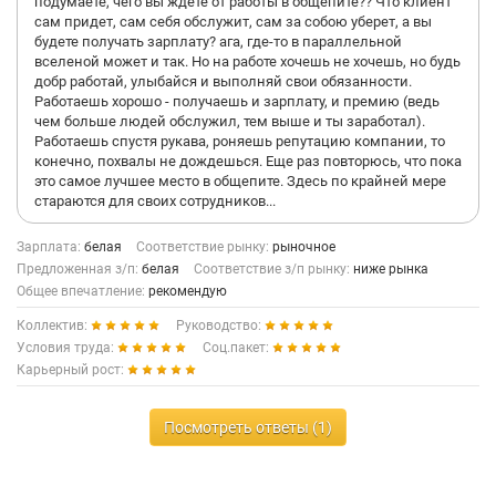
подумаете, чего вы ждете от работы в общепите?? Что клиент
сам придет, сам себя обслужит, сам за собою уберет, а вы
будете получать зарплату? ага, где-то в параллельной
вселеной может и так. Но на работе хочешь не хочешь, но будь
добр работай, улыбайся и выполняй свои обязанности.
Работаешь хорошо - получаешь и зарплату, и премию (ведь
чем больше людей обслужил, тем выше и ты заработал).
Работаешь спустя рукава, роняешь репутацию компании, то
конечно, похвалы не дождешься. Еще раз повторюсь, что пока
это самое лучшее место в общепите. Здесь по крайней мере
стараются для своих сотрудников...
Зарплата:
белая
Соответствие рынку:
рыночное
Предложенная з/п:
белая
Соответствие з/п рынку:
ниже рынка
Общее впечатление:
рекомендую
Коллектив:
Руководство:
Условия труда:
Соц.пакет:
Карьерный рост:
Посмотреть ответы (1)