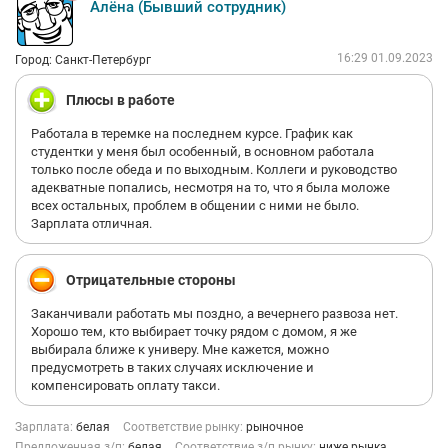
Алёна (Бывший сотрудник)
16:29 01.09.2023
Город: Санкт-Петербург
Плюсы в работе
Работала в теремке на последнем курсе. График как
студентки у меня был особенный, в основном работала
только после обеда и по выходным. Коллеги и руководство
адекватные попались, несмотря на то, что я была моложе
всех остальных, проблем в общении с ними не было.
Зарплата отличная.
Отрицательные стороны
Заканчивали работать мы поздно, а вечернего развоза нет.
Хорошо тем, кто выбирает точку рядом с домом, я же
выбирала ближе к универу. Мне кажется, можно
предусмотреть в таких случаях исключение и
компенсировать оплату такси.
Зарплата:
белая
Соответствие рынку:
рыночное
Предложенная з/п:
белая
Соответствие з/п рынку:
ниже рынка