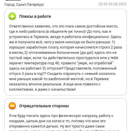
20:30 29.08.2023
Город: Санкт-Петербург
Плюсы в работе
Ответственно заявляю, что это пока самое достойное место,
где я либо работала (в общепите уж точно)! До того, как я
устроилась в Теремок, везде я работала неофициально. Здесь
же я получила всё, чего у меня никогда не было раньше: 1)
хорошую заработную плату, которая начисляется строго 2 раза
в месяц 2) оплачиваемые больничные (да-да!) здесь это не
пустый звук, если ты действительно простудился или у тебя
херачит температура под 40, правило "умри, но отработай"
здесь не работает 3) отпуска!!! Представляете, положенный
отпуск 2 раза в год?? Създить отдохнуть с семьей казалось
мне раньше какой-то заоблочной мечтой, но в Теремке
оказалось вполне реальным. А еще мне повезло с
коллективом, и даже с начальством!
Отрицательные стороны
Я не буду писать здесь про физическую нагрузку, работу с
людьми, целые дни на ногах и тп, потому что мне это
откровенно кажется дичью. Ну вот просто даже сами