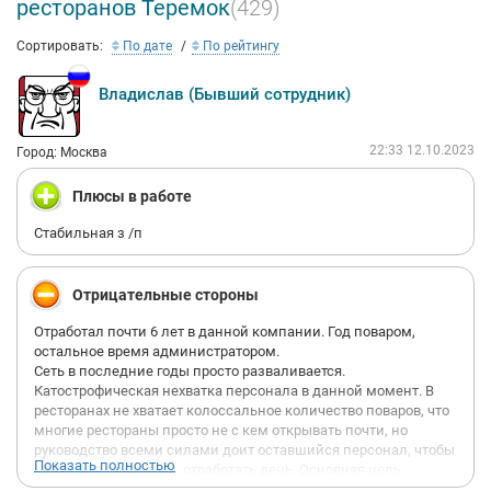
ресторанов Теремок
(429)
Сортировать:
По дате
По рейтингу
Владислав (Бывший сотрудник)
22:33 12.10.2023
Город: Москва
Плюсы в работе
Стабильная з /п
Отрицательные стороны
Отработал почти 6 лет в данной компании. Год поваром,
остальное время администратором.
Сеть в последние годы просто разваливается.
Катострофическая нехватка персонала в данной момент. В
ресторанах не хватает колоссальное количество поваров, что
многие рестораны просто не с кем открывать почти, но
руководство всеми силами доит оставшийся персонал, чтобы
Показать полностью
как то уже открыться, отработать день. Основная цель
открыть ресторан, а как будут работать - плевать. Как итог