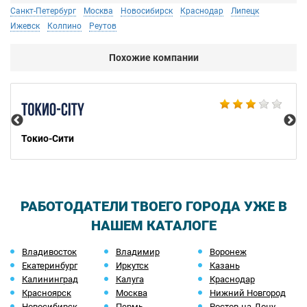
Санкт-Петербург
Москва
Новосибирск
Краснодар
Липецк
Ижевск
Колпино
Реутов
Похожие компании
Bu
Токио-Сити
РАБОТОДАТЕЛИ ТВОЕГО ГОРОДА УЖЕ В
НАШЕМ КАТАЛОГЕ
Владивосток
Владимир
Воронеж
Екатеринбург
Иркутск
Казань
Калининград
Калуга
Краснодар
Красноярск
Москва
Нижний Новгород
Новосибирск
Пермь
Ростов-на-Дону