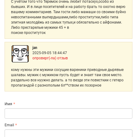
С учётом того что Теремок очень любит потаскух,особо из
бывших. И в лице посетителей и на работу брать то охотно верю
вашему комментариев. Там гости либо мамаши со своими буйно
невоспитанными выпердышами,либо проститутки,либо типа
элитная молодёжь из самых тупых,и обязательно с айфонами.
Либо престарелые мужики 45 + в
поиске проституток
jan
2025-09-05 18:44:47
опроверг(-ла) отзыв
кому нужны эти мужики сосущие вареники приводные дырявые
шалавы. мужик с мужиком пусть будет и знает там свое место.
раздельно все нуужно делать. а то везде эти повесткии с гетеро
пропагандой с разнополым бл**ством их позорное
Имя
Email