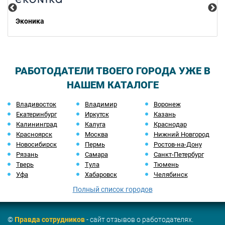
Эконика
РАБОТОДАТЕЛИ ТВОЕГО ГОРОДА УЖЕ В
НАШЕМ КАТАЛОГЕ
Владивосток
Владимир
Воронеж
Екатеринбург
Иркутск
Казань
Калининград
Калуга
Краснодар
Красноярск
Москва
Нижний Новгород
Новосибирск
Пермь
Ростов-на-Дону
Рязань
Самара
Санкт-Петербург
Тверь
Тула
Тюмень
Уфа
Хабаровск
Челябинск
Полный список городов
©
Правда сотрудников
- сайт отзывов о работодателях.