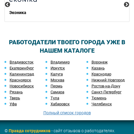
Эконика
РАБОТОДАТЕЛИ ТВОЕГО ГОРОДА УЖЕ В
НАШЕМ КАТАЛОГЕ
Владивосток
Владимир
Воронеж
Екатеринбург
Иркутск
Казань
Калининград
Калуга
Краснодар
Красноярск
Москва
Нижний Новгород
Новосибирск
Пермь
Ростов-на-Дону
Рязань
Самара
Санкт-Петербург
Тверь
Тула
Тюмень
Уфа
Хабаровск
Челябинск
Полный список городов
©
Правда сотрудников
- сайт отзывов о работодателях.