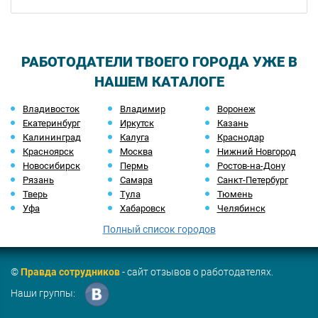
РАБОТОДАТЕЛИ ТВОЕГО ГОРОДА УЖЕ В
НАШЕМ КАТАЛОГЕ
Владивосток
Владимир
Воронеж
Екатеринбург
Иркутск
Казань
Калининград
Калуга
Краснодар
Красноярск
Москва
Нижний Новгород
Новосибирск
Пермь
Ростов-на-Дону
Рязань
Самара
Санкт-Петербург
Тверь
Тула
Тюмень
Уфа
Хабаровск
Челябинск
Полный список городов
©
Правда сотрудников
- сайт отзывов о работодателях.
Наши группы: