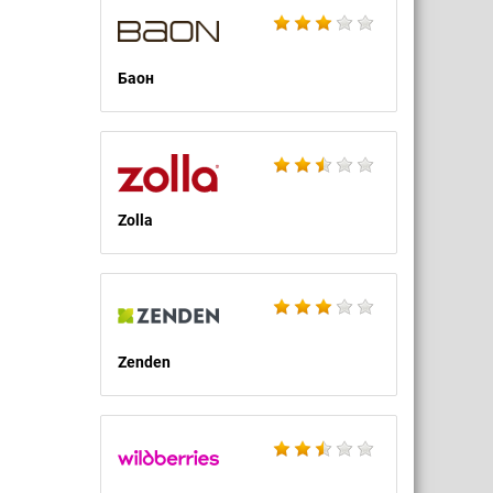
Баон
Zolla
Zenden