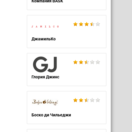
Компания BASK
ДжамильКо
Глория Джинс
Боско ди Чильеджи