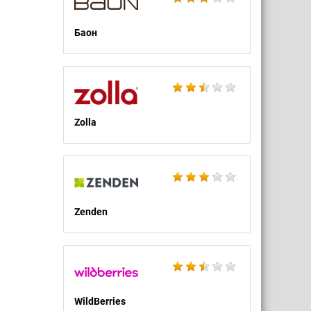
Баон
Zolla
Zenden
WildBerries