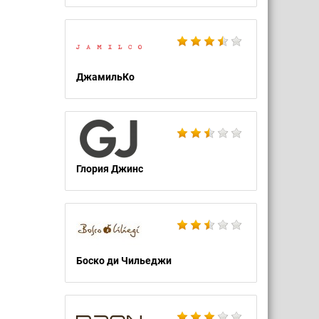
ДжамильКо
Глория Джинс
Боско ди Чильеджи