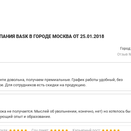
НИЯ BASK В ГОРОДЕ МОСКВА ОТ 25.01.2018
Город
Отзыв 
ципе довольна, получаем премиальные. График работы удобный, без
ое. Для сотрудников есть скидки на продукцию.
ка не получается. Мыслей об увольнении, конечно, нет) но хотелось бы
вующий опыт и образование.
руда:
Соц.пакет:
Карьерный рост: