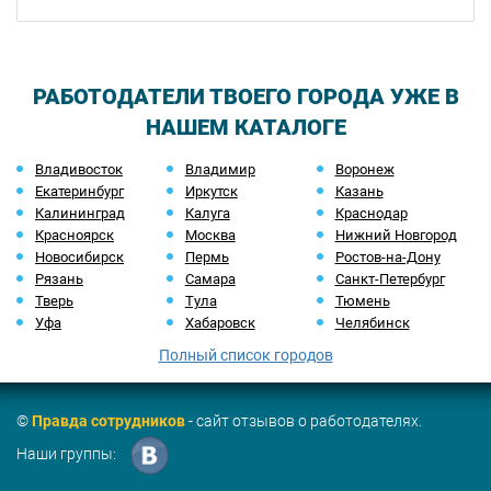
РАБОТОДАТЕЛИ ТВОЕГО ГОРОДА УЖЕ В
НАШЕМ КАТАЛОГЕ
Владивосток
Владимир
Воронеж
Екатеринбург
Иркутск
Казань
Калининград
Калуга
Краснодар
Красноярск
Москва
Нижний Новгород
Новосибирск
Пермь
Ростов-на-Дону
Рязань
Самара
Санкт-Петербург
Тверь
Тула
Тюмень
Уфа
Хабаровск
Челябинск
Полный список городов
©
Правда сотрудников
- сайт отзывов о работодателях.
Наши группы: