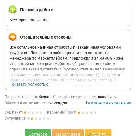
Плюсы в работе
Месторасположение
Отрицательные стороны
Все остальное начиная от работы hr заканчивая условиями
труда и зп. Позвали на собеседование на должность
менеджера по маркетплейсам, предложили зп на 40% ниже
указанной мною в резюме(когда общался с кадровиком
спросил какая зп,ответ был "руководитель видел вашу сумму
в резюме и если позвал значит его устраивает ) По итогу зп
на 40% ниже моей указанной в резюме и очень странный
Показать полностью
набор обязанностей для этой должности (выезжать раз в
неделю на склад и вручную разбирать палеты с
возвратами,отсортировывая разбитую посуду) Впервые такое
Предложенная з/п:
белая
Соответствие з/п рынку:
ниже рынка
встречаю что бы менеджер совмещал ещё и кладовщика... по
Общее впечатление:
не рекомендую
Все отзывы с этого компьютера
итогу естественно обещали связаться и пропали (я не хотел
Соц.пакет:
Карьерный рост:
туда идти,просто было интересно, т.к позиционируют себя
европейской конторой с люкс продуктом ) Вывод:не идите. У
Сотрудник HR:
кого есть опыт вы там будете только деградировать т.к даже
работать с рекламой и бюджетом вам не позволят,будете
Согласен
Не согласен
Ответить
отвечать на отзывы и отправлять fbs. У кого опыта нет тоже