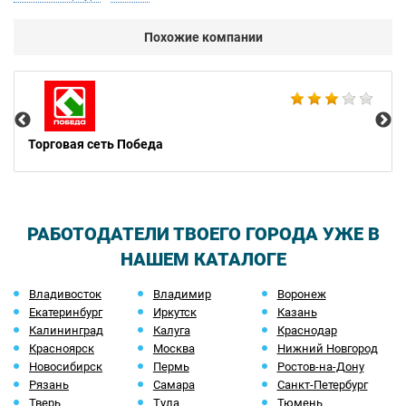
Похожие компании
Cе
Торговая сеть Победа
РАБОТОДАТЕЛИ ТВОЕГО ГОРОДА УЖЕ В
НАШЕМ КАТАЛОГЕ
Владивосток
Владимир
Воронеж
Екатеринбург
Иркутск
Казань
Калининград
Калуга
Краснодар
Красноярск
Москва
Нижний Новгород
Новосибирск
Пермь
Ростов-на-Дону
Рязань
Самара
Санкт-Петербург
Тверь
Тула
Тюмень