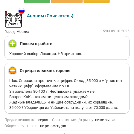
не идите,вы не научитесь ничему что было бы полезно в этой
профессии (только если вы после этого не хотите начать
карьеру кладовщика )
Аноним (Соискатель)
15:03 09.10.2025
Город: Москва
Плюсы в работе
Хороший выбор. Локация. HR приятная.
Отрицательные стороны
Шок. Спросила про точные цифры. Оклад 35.000 р + "у нас нет
четких цифр". оформление по ТК.
Зп заявлена 80-100 т. Нестыковка, уважаемые.
Вопрос КАК с таким нищенским окладом?
Жадные владельцы и нищие сотрудники, их кормящие.
35.000 ? Уборщицы из Узбекистана получают 70.000 давно.
Предложенная з/п:
серая
Соответствие з/п рынку:
ниже рынка
Общее впечатление:
не рекомендую