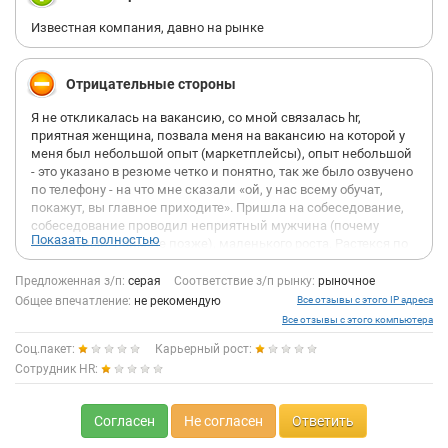
Известная компания, давно на рынке
Отрицательные стороны
Я не откликалась на вакансию, со мной связалась hr,
приятная женщина, позвала меня на вакансию на которой у
меня был небольшой опыт (маркетплейсы), опыт небольшой
- это указано в резюме четко и понятно, так же было озвучено
по телефону - на что мне сказали «ой, у нас всему обучат,
покажут, вы главное приходите». Пришла на собеседование,
собеседование проводил неприятный мужчина (почему
Показать полностью
неприятный, поймете позже), маленького роста. Растекся по
стулу, раздвинул ноги и в полулежачем состоянии вздыхая,
мол «че сюда пришла» начал задавать вопросы, посмотрел
Предложенная з/п:
серая
Соответствие з/п рынку:
рыночное
на мои успехи, раскритиковал, сидел все собеседование в
Общее впечатление:
не рекомендую
Все отзывы с этого IP адреса
телефоне лежа на стуле и вздыхая и показывая максимально
Все отзывы с этого компьютера
неприязненное отношение. Это было первое собеседование в
Соц.пакет:
Карьерный рост:
моей жизни когда мне хотелось просто встать и уйти из-за
Сотрудник HR:
хамского отношения. С таким руководителем никакая работа
не нужна. Дальнейшая судьба мне уже была не интересна,
выйдя из офиса я заблокировала номер этой компании и
Согласен
Не согласен
Ответить
скрыла от них резюме. Вообщем не рекомендую, сидят с
большими понтами и высоким самомнением, хотя сами из