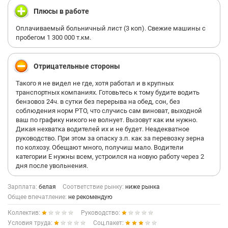
Плюсы в работе
Оплачиваемый больничный лист (3 коп). Свежие машины с
пробегом 1 300 000 т.км.
Отрицательные стороны
Такого я не видел не где, хотя работал и в крупных
транспортных компаниях. Готовьтесь к тому будите водить
бензовоз 24ч. в сутки без перерыва на обед, сон, без
соблюдения норм РТО, что случись сам виноват, выходной
ваш по графику никого не волнует. Вызовут как им нужно.
Дикая нехватка водителей их и не будет. Неадекватное
руководство. При этом за опаску з.п. как за перевозку зерна
по колхозу. Обещают много, получиш мало. Водители
категории Е нужны всем, устроился на новую работу через 2
дня после увольнения.
Зарплата:
белая
Соответствие рынку:
ниже рынка
Общее впечатление:
не рекомендую
Коллектив:
Руководство:
Условия труда:
Соц.пакет: