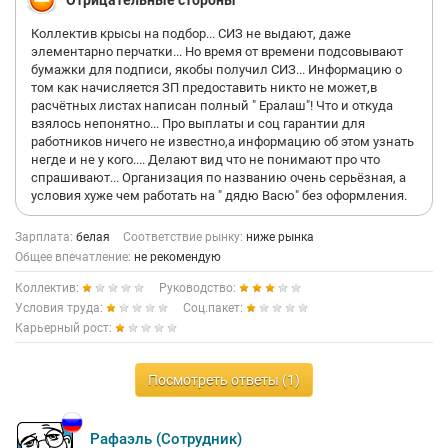
Отрицательные стороны
Коллектив крысы на подбор... СИЗ не выдают, даже
элементарно перчатки... Но время от времени подсовывают
бумажки для подписи, якобы получил СИЗ... Информацию о
том как начисляется ЗП предоставить никто не может,в
расчётных листах написан полный " Ералаш"! Что и откуда
взялось непонятно... Про выплаты и соц гарантии для
работников ничего не известно,а информацию об этом узнать
негде и не у кого.... Делают вид что не понимают про что
спрашивают... Организация по названию очень серьёзная, а
условия хуже чем работать на " дядю Васю" без оформления.
Зарплата:
белая
Соответствие рынку:
ниже рынка
Общее впечатление:
не рекомендую
Коллектив:
Руководство:
Условия труда:
Соц.пакет:
Карьерный рост:
Посмотреть ответы (1)
Рафаэль (Сотрудник)