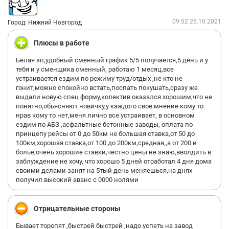
09:52 26.10.2021
Город: Нижний Новгород
Плюсы в работе
Белая зп,удобный сменный график 5/5 получается,5 день и у
тебя и у сменщика сменный, работаю 1 месяц,все
устраивается ездим по режиму труд/отдых ,не кто не
гонит,можно спокойно встать,поспать покушать,сразу же
выдали новую спец форму,колектив оказался хорошим,что не
понятно,обьясняют новичку,у каждого свое мнение кому то
нрав кому то нет,меня лично все устраивает, в основном
ездим по АБЗ ,асфальтные бетонные заводы, оплата по
принцепу рейсы от 0 до 50км не большая ставка,от 50 до
100км,хорошая ставка,от 100 до 200км,средная,,а от 200 и
болье,очень хорошие ставки,честно цены не знаю,вволдить в
заблуждение не хочу, что хорошо 5 дней отработал 4 дня дома
своими делами занят на 5тый день меняешься,на днях
получил высокий аванс с 0000 нолями
Отрицательные стороны
Бывает торопят ,быстрей быстрей ,надо успеть на завод