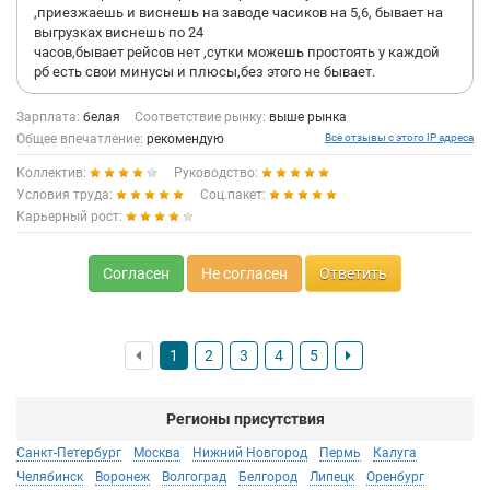
,приезжаешь и виснешь на заводе часиков на 5,6, бывает на
выгрузках виснешь по 24
часов,бывает рейсов нет ,сутки можешь простоять у каждой
рб есть свои минусы и плюсы,без этого не бывает.
Зарплата:
белая
Соответствие рынку:
выше рынка
Общее впечатление:
рекомендую
Все отзывы с этого IP адреса
Коллектив:
Руководство:
Условия труда:
Соц.пакет:
Карьерный рост:
Согласен
Не согласен
Ответить
1
2
3
4
5
Регионы присутствия
Санкт-Петербург
Москва
Нижний Новгород
Пермь
Калуга
Челябинск
Воронеж
Волгоград
Белгород
Липецк
Оренбург