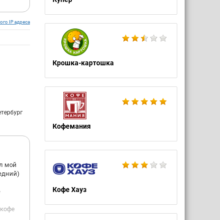
ого IP адреса
Крошка-картошка
етербург
Кофемания
ыл мой
ледний)
Кофе Хауз
е
 кофе