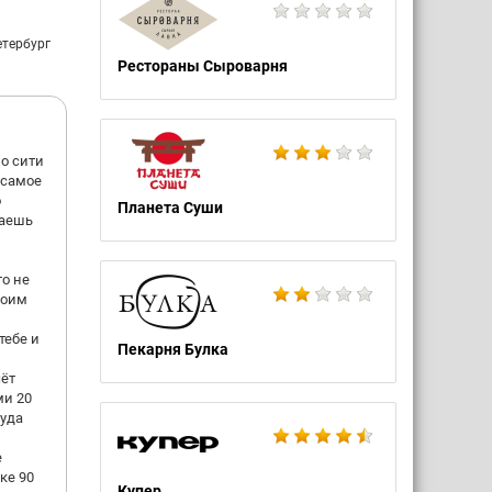
.
ом. Не
етербург
Рестораны Сыроварня
ио сити
 самое
о
Планета Суши
таешь
то не
воим
тебе и
Пекарня Булка
ёт
ми 20
куда
е
ке 90
Купер