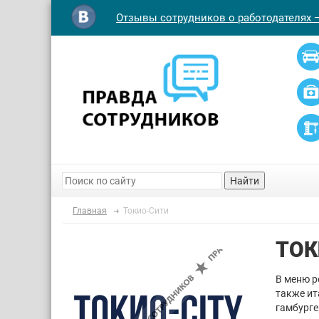
Отзывы сотрудников о работодателях 
Найти
Главная
Токио-Сити
ТОК
В меню р
также ит
гамбурге