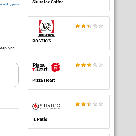
Skuratov Coffee
ого IP адреса
сло
ечении
на. Но
ROSTIC’S
ровно
о том
етербург
нас..
хотите
.
))
Pizza Heart
IL Patio