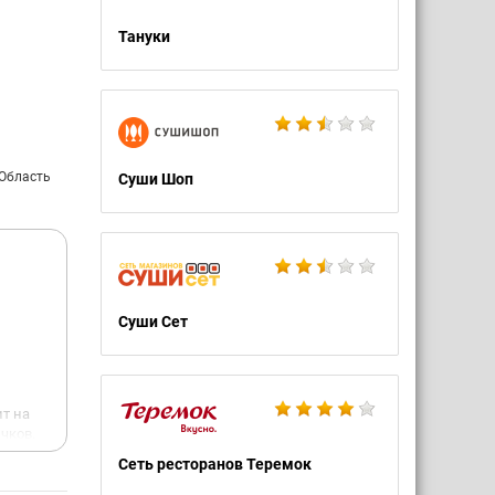
Тануки
 Область
Суши Шоп
Суши Сет
,
ит на
ичков.
вы уже
Сеть ресторанов Теремок