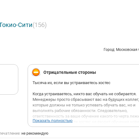
Токио-Сити
(156)
Город: Московская
Отрицательные стороны
Тысяча их, если вы устраиваетесь хостес
Когда устраиваетесь, никто вас обучать не собирается.
Менеджеры просто сбрасывают вас на будущих коллег
которые должны не только успевать обучать вас, но и
выполнять рабочие обязанности. Следовательно,
ответственность за ваше обучение какого-то черта леж
Показать полностью
них, хотя в обязанности хостес не входит обучение нов
Требовать в первую неделю с вас будут столько, будто 
месяц минимум проработали
печатление:
не рекомендую