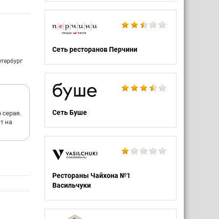
ая,
ают
Сеть ресторанов Перчини
ит
,
етербург
но по-
 работу
ервых,
Сеть Буше
 серая.
ного
т на
певают
шь-не
ться с
Рестораны Чайхона №1
Васильчуки
учки