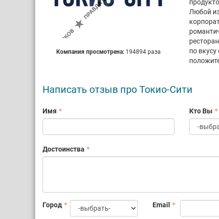
продукто
Любой из
корпорат
романтич
ресторан
по вкусу
Компания просмотрена:
194894 раза
положите
Написать отзыв про Токио-Сити
Имя
Кто Вы
Достоинства
Город
Email