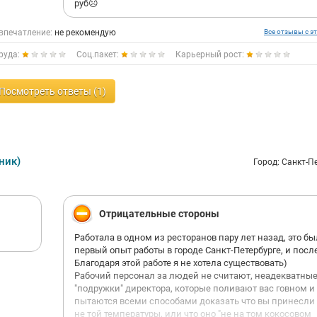
руб☹️
впечатление:
не рекомендую
Все отзывы с эт
руда:
Соц.пакет:
Карьерный рост:
Посмотреть ответы (1)
ник)
Город: Санкт-П
Отрицательные стороны
Работала в одном из ресторанов пару лет назад, это б
первый опыт работы в городе Санкт-Петербурге, и пос
Благодаря этой работе я не хотела существовать)
Рабочий персонал за людей не считают, неадекватны
"подружки" директора, которые поливают вас говном и
пытаются всеми способами доказать что вы принесли
не той температуры, или что оно "не на том кокосовом