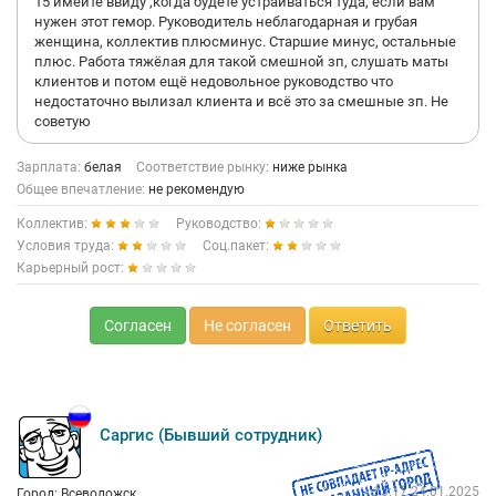
15 имейте ввиду ,когда будете устраиваться туда, если вам
нужен этот гемор. Руководитель неблагодарная и грубая
женщина, коллектив плюсминус. Старшие минус, остальные
плюс. Работа тяжёлая для такой смешной зп, слушать маты
клиентов и потом ещё недовольное руководство что
недостаточно вылизал клиента и всё это за смешные зп. Не
советую
Зарплата:
белая
Соответствие рынку:
ниже рынка
Общее впечатление:
не рекомендую
Коллектив:
Руководство:
Условия труда:
Соц.пакет:
Карьерный рост:
Согласен
Не согласен
Ответить
Саргис (Бывший сотрудник)
13:17 24.01.2025
Город: Всеволожск