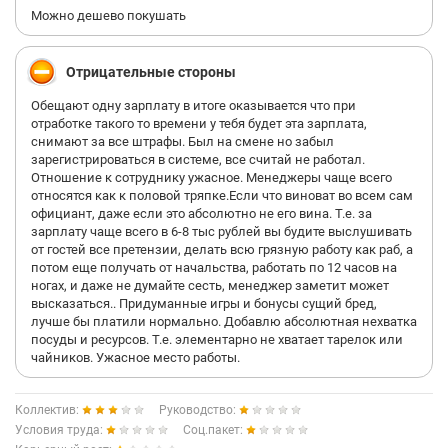
Можно дешево покушать
Отрицательные стороны
Обещают одну зарплату в итоге оказывается что при
отработке такого то времени у тебя будет эта зарплата,
снимают за все штрафы. Был на смене но забыл
зарегистрироваться в системе, все считай не работал.
Отношение к сотруднику ужасное. Менеджеры чаще всего
относятся как к половой тряпке.Если что виноват во всем сам
официант, даже если это абсолютно не его вина. Т.е. за
зарплату чаще всего в 6-8 тыс рублей вы будите выслушивать
от гостей все претензии, делать всю грязную работу как раб, а
потом еще получать от начальства, работать по 12 часов на
ногах, и даже не думайте сесть, менеджер заметит может
высказаться.. Придуманные игры и бонусы сущий бред,
лучше бы платили нормально. Добавлю абсолютная нехватка
посуды и ресурсов. Т.е. элементарно не хватает тарелок или
чайников. Ужасное место работы.
Коллектив:
Руководство:
Условия труда:
Соц.пакет: