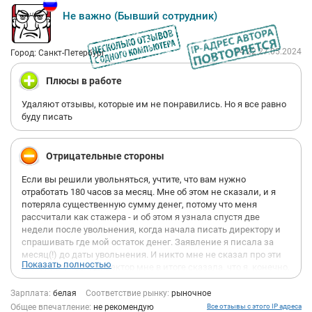
Не важно (Бывший сотрудник)
14:22 27.05.2024
Город: Санкт-Петербург
Плюсы в работе
Удаляют отзывы, которые им не понравились. Но я все равно
буду писать
Отрицательные стороны
Если вы решили увольняться, учтите, что вам нужно
отработать 180 часов за месяц. Мне об этом не сказали, и я
потеряла существенную сумму денег, потому что меня
рассчитали как стажера - и об этом я узнала спустя две
недели после увольнения, когда начала писать директору и
спрашивать где мой остаток денег. Заявление я писала за
месяц(!) до даты увольнения. И никто мне не сказал про эти
Показать полностью
гребанные 180ч. Директор мне в итоге сказала, что я, конечно,
сама во всем виновата. У половины менеджеров к вам будет
предвзятое отношение, и вы будете терпеть нападки с их
Зарплата:
белая
Соответствие рынку:
рыночное
сторон. На сообщение о том, что ты садишься на больничных,
Общее впечатление:
не рекомендую
Все отзывы с этого IP адреса