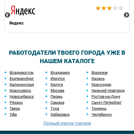
НТ
Яндекс
РАБОТОДАТЕЛИ ТВОЕГО ГОРОДА УЖЕ В
НАШЕМ КАТАЛОГЕ
Владивосток
Владимир
Воронеж
Екатеринбург
Иркутск
Казань
Калининград
Калуга
Краснодар
Красноярск
Москва
Нижний Новгород
Новосибирск
Пермь
Ростов-на-Дону
Рязань
Самара
Санкт-Петербург
Тверь
Тула
Тюмень
Уфа
Хабаровск
Челябинск
Полный список городов