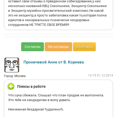
оставил свои отзывы о прведенном собеседовании,у них
несколько названий:КВЦ Сокольники, Экоцентр Сокольники
и Экоцентр музейно-просветительский комплекс.Не какой
это не экоцентр,а просто забегаловка какая то,которая полна
идиотов и ненормальных психически нездоровых
сотрудников.НЕ ТРАТТЕ СВОЕ ВРЕМЯ!!!
Согласен
Не согласен
Ответить
Проничевой Анне от В. Корнева
13:19 01.12.2014
Город: Москва
Плюсы в работе
Что сука сбежала. Слышал что план продаж не выполнела.
Это тебе не кандидатам в жопу давать.
Некчемная бездарная %удалено%.