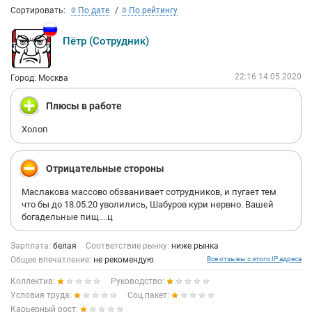
Международная выставка каллиграфии, Российский
Сортировать:
По дате
По рейтингу
образовательный форум, Фестиваль беременных, выставки
«Музыка-Москва», «Эквирос», «Караванэкс — Автодом»,
Пётр (Сотрудник)
Extreme World Expo Show и многие другие.
В сентябре 2010 года Конгрессно-выставочный центр
22:16 14.05.2020
Город: Москва
«Сокольники» запустил проект «Квартал музеев», который в
настоящий момент включает в себя 2 музея — Современный
Плюсы в работе
музей каллиграфии и Музей льда (проект «Планета LёD»).
Холоп
Отрицательные стороны
Маслакова массово обзванивает сотрудников, и пугает тем
что бы до 18.05.20 уволились, Шабуров кури нервно. Вашей
богадельные пищ....ц
Зарплата:
белая
Соответствие рынку:
ниже рынка
Общее впечатление:
не рекомендую
Все отзывы с этого IP адреса
Коллектив:
Руководство:
Условия труда:
Соц.пакет:
Карьерный рост: