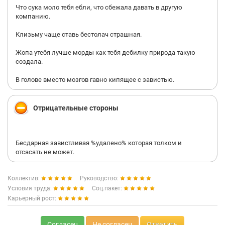
Что сука моло тебя ебли, что сбежала давать в другую
компанию.
Клизьму чаще ставь бестолач страшная.
Жопа утебя лучше морды как тебя дебилку природа такую
создала.
В голове вместо мозгов гавно кипящее с завистью.
Отрицательные стороны
Бесдарная завистливая %удалено% которая толком и
отсасать не может.
Коллектив:
Руководство:
Условия труда:
Соц.пакет:
Карьерный рост:
Согласен
Не согласен
Ответить