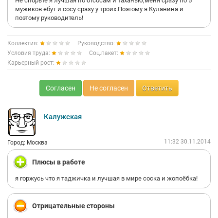
Не спорьте я лучшая по отсосам и таханью,меня сразу по 5
мужиков ебут и сосу сразу у троих.Поэтому я Куланина и
поэтому руководитель!
Коллектив:
Руководство:
Условия труда:
Соц.пакет:
Карьерный рост:
Согласен
Не согласен
Ответить
Калужская
11:32 30.11.2014
Город: Москва
Плюсы в работе
я горжусь что я таджичка и лучшая в мире соска и жопоёбка!
Отрицательные стороны