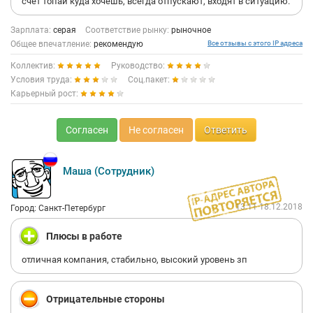
счёт топай куда хочешь, всегда отпускают, входят в ситуацию.
Зарплата:
серая
Соответствие рынку:
рыночное
Общее впечатление:
рекомендую
Все отзывы с этого IP адреса
Коллектив:
Руководство:
Условия труда:
Соц.пакет:
Карьерный рост:
Согласен
Не согласен
Ответить
Маша (Сотрудник)
13:11 18.12.2018
Город: Санкт-Петербург
Плюсы в работе
отличная компания, стабильно, высокий уровень зп
Отрицательные стороны