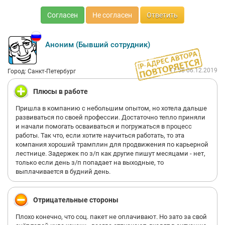
А ещё этот человек основал бизнес школу Хильченко (БШХ).
Согласен
Не согласен
Ответить
Чему он может научить, только как обмануть сотрудников и
отобрать у них деньги, и как потерять свой бизнес.
Мнит из себя миллиардера, а по факту он не кто. Только и
может на сотрудниках отыгрываться. (Директорам вообще
Аноним (Бывший сотрудник)
режет нещадно)
Подумайте прежде чем сюда идти на работу, что бы вам не
обещали.
11:58 06.12.2019
Город: Санкт-Петербург
Плюсы в работе
Пришла в компанию с небольшим опытом, но хотела дальше
развиваться по своей профессии. Достаточно тепло приняли
и начали помогать осваиваться и погружаться в процесс
работы. Так что, если хотите научиться работать, то эта
компания хороший трамплин для продвижения по карьерной
лестнице. Задержек по з/п как другие пишут месяцами - нет,
только если день з/п попадает на выходные, то
выплачивается в будний день.
Отрицательные стороны
Плохо конечно, что соц. пакет не оплачивают. Но зато за свой