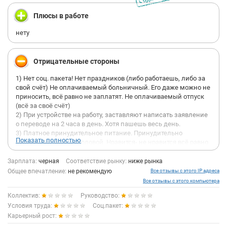
Плюсы в работе
нету
Отрицательные стороны
1) Нет соц. пакета! Нет праздников (либо работаешь, либо за
свой счёт) Не оплачиваемый больничный. Его даже можно не
приносить, всё равно не заплатят. Не оплачиваемый отпуск
(всё за своё счёт)
2) При устройстве на работу, заставляют написать заявление
о переводе на 2 часа в день. Хотя пашешь весь день.
3) Платное принудительное питание. Принудительно
Показать полностью
заставляют есть в столовой. Нравится- не нравится всё равно
платишь (от 250р и выше зависит от зарплаты, за один день)
4) Платят чёрную зарплату в конце следующего месяца.
Зарплата:
черная
Соответствие рынку:
ниже рынка
(отработал, например, январь, заплатят 25 февраля. А то и
Общее впечатление:
не рекомендую
Все отзывы с этого IP адреса
позже).
Все отзывы с этого компьютера
5) Режут на много черную зарплату задним числом. Потому
Коллектив:
Руководство:
что Хильченко В.Е. ТАК захотелось. (Отработал месяц, всё
Условия труда:
было нормально, а к выплате зарплаты Хильченко решает
Соц.пакет:
порезать за отработанный месяц без предупреждения).
Карьерный рост: