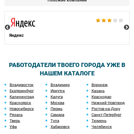
Похожие компании
НТ
Яндекс
РАБОТОДАТЕЛИ ТВОЕГО ГОРОДА УЖЕ В
НАШЕМ КАТАЛОГЕ
Владивосток
Владимир
Воронеж
Екатеринбург
Иркутск
Казань
Калининград
Калуга
Краснодар
Красноярск
Москва
Нижний Новгород
Новосибирск
Пермь
Ростов-на-Дону
Рязань
Самара
Санкт-Петербург
Тверь
Тула
Тюмень
Уфа
Хабаровск
Челябинск