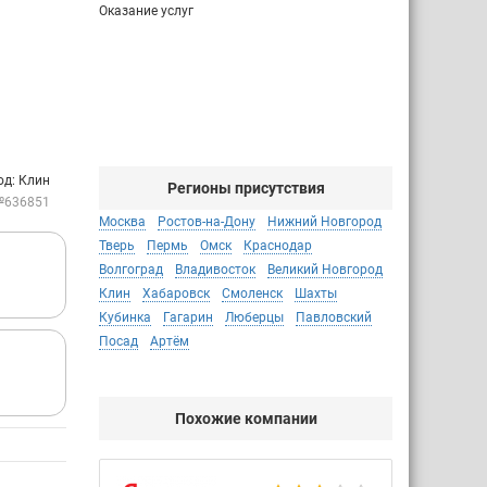
Оказание услуг
од: Клин
Регионы присутствия
№636851
Москва
Ростов-на-Дону
Нижний Новгород
Тверь
Пермь
Омск
Краснодар
Волгоград
Владивосток
Великий Новгород
Клин
Хабаровск
Смоленск
Шахты
Кубинка
Гагарин
Люберцы
Павловский
Посад
Артём
Похожие компании