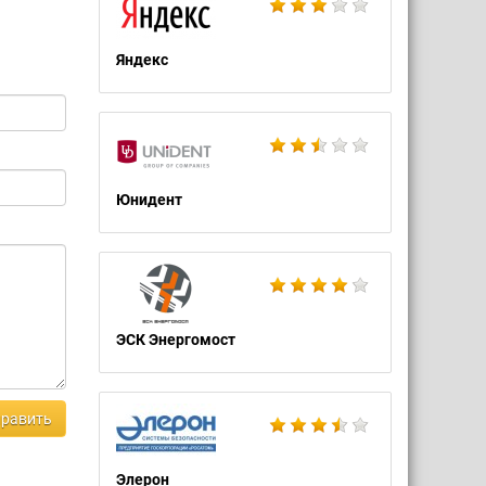
Яндекс
Юнидент
ЭСК Энергомост
равить
Элерон