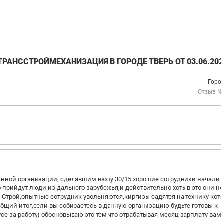
РАНССТРОЙМЕХАНИЗАЦИЯ В ГОРОДЕ ТВЕРЬ ОТ 03.06.20
Горо
Отзыв 
нной организации, сделавшим вахту 30/15 хорошие сотрудники начали
о прийдут люди из дальнего зарубежья,и действительно хоть в это они н
з-Строй,опытные сотрудник увольняются,киргизы садятся на технику ко
общий итог,если вы собираетесь в данную организацию будьте готовы к
усе за работу) обосновываю это тем что отрабатывая месяц зарплату вам