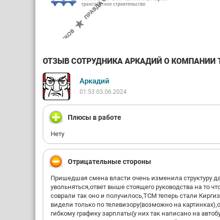
ОТЗЫВ СОТРУДНИКА АРКАДИЙ О КОМПАНИИ Т
Аркадий
01:53 03.06.2024
Плюсы в работе
Нету
Отрицательные стороны
Пришедшая смена власти очень изменила структуру да
увольняться,ответ выше стоящего руководства на то чт
соврали так оно и получилось,ТСМ теперь стали Кирги
видели только по телевизору(возможно на картинках),
гибкому графику зарплаты(у них так написано на автоб