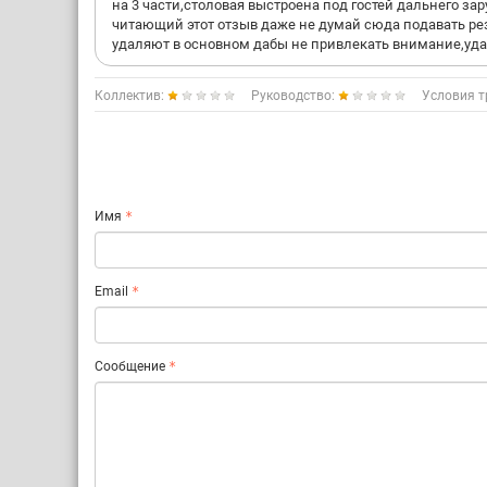
на 3 части,столовая выстроена под гостей дальнего за
читающий этот отзыв даже не думай сюда подавать ре
удаляют в основном дабы не привлекать внимание,удач
Коллектив:
Руководство:
Условия т
Имя
Email
Сообщение