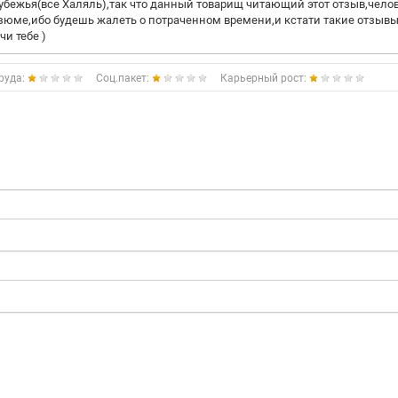
рубежья(все Халяль),так что данный товарищ читающий этот отзыв,чело
зюме,ибо будешь жалеть о потраченном времени,и кстати такие отзывы
и тебе )
руда:
Соц.пакет:
Карьерный рост: