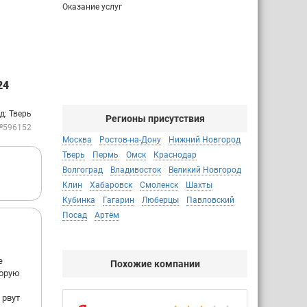
Оказание услуг
24
д: Тверь
Регионы присутствия
№596152
Москва
Ростов-на-Дону
Нижний Новгород
Тверь
Пермь
Омск
Краснодар
Волгоград
Владивосток
Великий Новгород
Клин
Хабаровск
Смоленск
Шахты
Кубинка
Гагарин
Люберцы
Павловский
Посад
Артём
е
Похожие компании
торую
 рвут