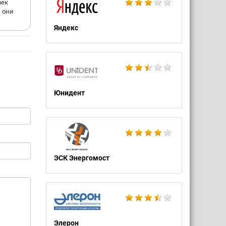
век
 они
Яндекс
Юнидент
ЭСК Энергомост
Элерон