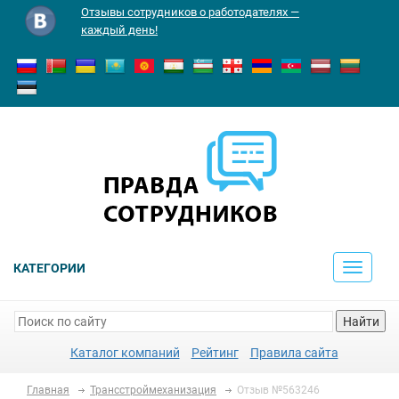
Отзывы сотрудников о работодателях —
каждый день!
КАТЕГОРИИ
Toggle
navigati
Найти
Каталог компаний
Рейтинг
Правила сайта
Главная
Трансстроймеханизация
Отзыв №563246