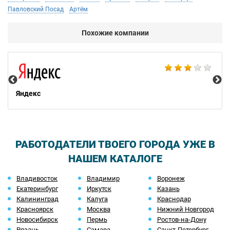
Павловский Посад
Артём
Похожие компании
НТ
Яндекс
РАБОТОДАТЕЛИ ТВОЕГО ГОРОДА УЖЕ В
НАШЕМ КАТАЛОГЕ
Владивосток
Владимир
Воронеж
Екатеринбург
Иркутск
Казань
Калининград
Калуга
Краснодар
Красноярск
Москва
Нижний Новгород
Новосибирск
Пермь
Ростов-на-Дону
Рязань
Самара
Санкт-Петербург