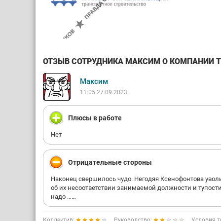
ОТЗЫВ СОТРУДНИКА МАКСИМ О КОМПАНИИ ТР
Максим
11:05 27.09.2023
Плюсы в работе
Нет
Отрицательные стороны
Наконец свершилось чудо. Негодяя Ксенофонтова уволил
об их несоответствии занимаемой должности и тупости. 
надо ……
Коллектив:
Руководство:
Условия т