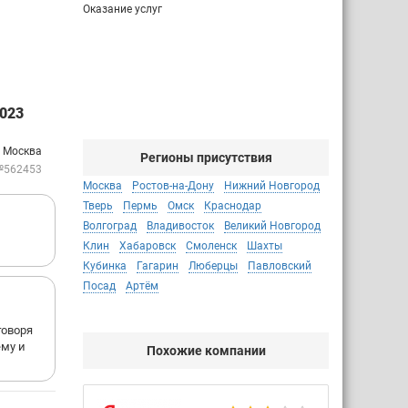
Оказание услуг
023
: Москва
Регионы присутствия
№562453
Москва
Ростов-на-Дону
Нижний Новгород
Тверь
Пермь
Омск
Краснодар
Волгоград
Владивосток
Великий Новгород
Клин
Хабаровск
Смоленск
Шахты
Кубинка
Гагарин
Люберцы
Павловский
Посад
Артём
говоря
ему и
Похожие компании