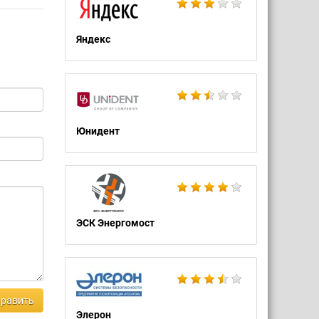
Яндекс
Юнидент
ЭСК Энергомост
равить
Элерон