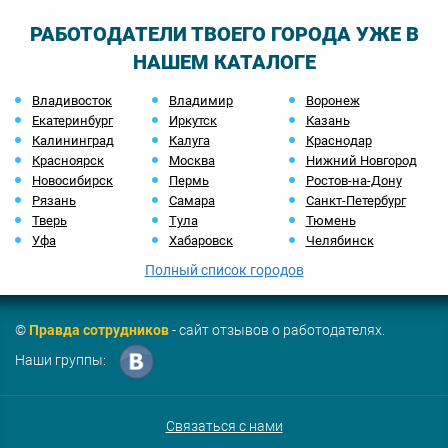
РАБОТОДАТЕЛИ ТВОЕГО ГОРОДА УЖЕ В
НАШЕМ КАТАЛОГЕ
Владивосток
Владимир
Воронеж
Екатеринбург
Иркутск
Казань
Калининград
Калуга
Краснодар
Красноярск
Москва
Нижний Новгород
Новосибирск
Пермь
Ростов-на-Дону
Рязань
Самара
Санкт-Петербург
Тверь
Тула
Тюмень
Уфа
Хабаровск
Челябинск
Полный список городов
©
Правда сотрудников
- сайт отзывов о работодателях.
Наши группы:
Связаться с нами