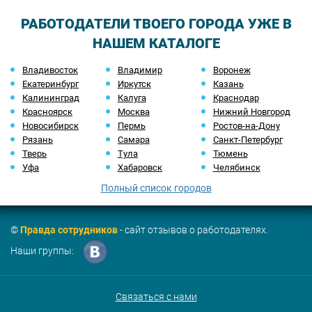
РАБОТОДАТЕЛИ ТВОЕГО ГОРОДА УЖЕ В
НАШЕМ КАТАЛОГЕ
Владивосток
Владимир
Воронеж
Екатеринбург
Иркутск
Казань
Калининград
Калуга
Краснодар
Красноярск
Москва
Нижний Новгород
Новосибирск
Пермь
Ростов-на-Дону
Рязань
Самара
Санкт-Петербург
Тверь
Тула
Тюмень
Уфа
Хабаровск
Челябинск
Полный список городов
©
Правда сотрудников
- сайт отзывов о работодателях.
Наши группы:
Связаться с нами