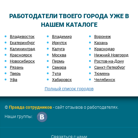
РАБОТОДАТЕЛИ ТВОЕГО ГОРОДА УЖЕ В
НАШЕМ КАТАЛОГЕ
Владивосток
Владимир
Воронеж
Екатеринбург
Иркутск
Казань
Калининград
Калуга
Краснодар
Красноярск
Москва
Нижний Новгород
Новосибирск
Пермь
Ростов-на-Дону
Рязань
Самара
Санкт-Петербург
Тверь
Тула
Тюмень
Уфа
Хабаровск
Челябинск
Полный список городов
©
Правда сотрудников
- сайт отзывов о работодателях.
Наши группы:
Связаться с нами