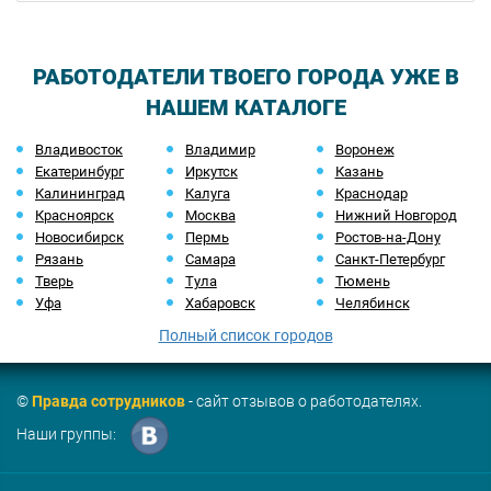
РАБОТОДАТЕЛИ ТВОЕГО ГОРОДА УЖЕ В
НАШЕМ КАТАЛОГЕ
Владивосток
Владимир
Воронеж
Екатеринбург
Иркутск
Казань
Калининград
Калуга
Краснодар
Красноярск
Москва
Нижний Новгород
Новосибирск
Пермь
Ростов-на-Дону
Рязань
Самара
Санкт-Петербург
Тверь
Тула
Тюмень
Уфа
Хабаровск
Челябинск
Полный список городов
©
Правда сотрудников
- сайт отзывов о работодателях.
Наши группы: