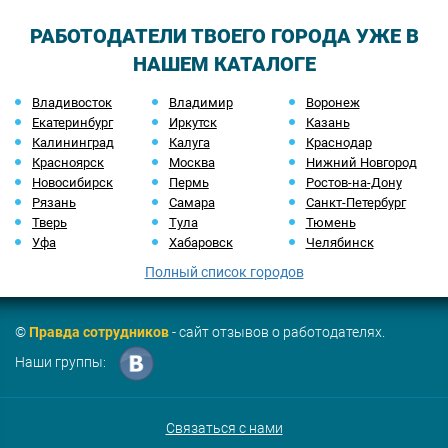
РАБОТОДАТЕЛИ ТВОЕГО ГОРОДА УЖЕ В
НАШЕМ КАТАЛОГЕ
Владивосток
Владимир
Воронеж
Екатеринбург
Иркутск
Казань
Калининград
Калуга
Краснодар
Красноярск
Москва
Нижний Новгород
Новосибирск
Пермь
Ростов-на-Дону
Рязань
Самара
Санкт-Петербург
Тверь
Тула
Тюмень
Уфа
Хабаровск
Челябинск
Полный список городов
©
Правда сотрудников
- сайт отзывов о работодателях.
Наши группы:
Связаться с нами