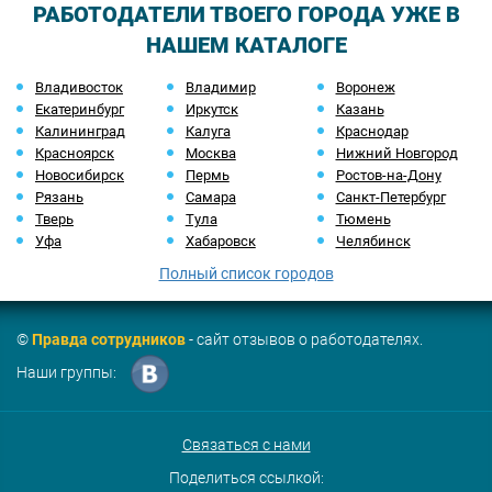
РАБОТОДАТЕЛИ ТВОЕГО ГОРОДА УЖЕ В
НАШЕМ КАТАЛОГЕ
Владивосток
Владимир
Воронеж
Екатеринбург
Иркутск
Казань
Калининград
Калуга
Краснодар
Красноярск
Москва
Нижний Новгород
Новосибирск
Пермь
Ростов-на-Дону
Рязань
Самара
Санкт-Петербург
Тверь
Тула
Тюмень
Уфа
Хабаровск
Челябинск
Полный список городов
©
Правда сотрудников
- сайт отзывов о работодателях.
Наши группы:
Связаться с нами
Поделиться ссылкой: