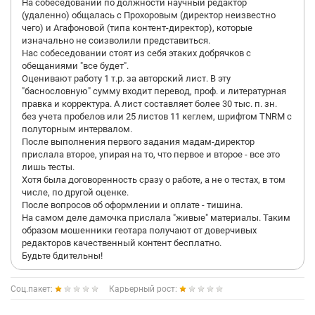
На собеседовании по должности научный редактор
(удаленно) общалась с Прохоровым (директор неизвестно
чего) и Агафоновой (типа контент-директор), которые
изначально не соизволили представиться.
Нас собеседовании стоят из себя этаких добрячков с
обещаниями "все будет".
Оценивают работу 1 т.р. за авторский лист. В эту
"баснословную" сумму входит перевод, проф. и литературная
правка и корректура. А лист составляет более 30 тыс. п. зн.
без учета пробелов или 25 листов 11 кеглем, шрифтом TNRM с
полуторным интервалом.
После выполнения первого задания мадам-директор
прислала второе, упирая на то, что первое и второе - все это
лишь тесты.
Хотя была договоренность сразу о работе, а не о тестах, в том
числе, по другой оценке.
После вопросов об оформлении и оплате - тишина.
На самом деле дамочка прислала "живые" материалы. Таким
образом мошенники геотара получают от доверчивых
редакторов качественный контент бесплатно.
Будьте бдительны!
Соц.пакет:
Карьерный рост: