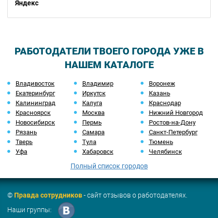
Яндекс
РАБОТОДАТЕЛИ ТВОЕГО ГОРОДА УЖЕ В
НАШЕМ КАТАЛОГЕ
Владивосток
Владимир
Воронеж
Екатеринбург
Иркутск
Казань
Калининград
Калуга
Краснодар
Красноярск
Москва
Нижний Новгород
Новосибирск
Пермь
Ростов-на-Дону
Рязань
Самара
Санкт-Петербург
Тверь
Тула
Тюмень
Уфа
Хабаровск
Челябинск
Полный список городов
©
Правда сотрудников
- сайт отзывов о работодателях.
Наши группы: