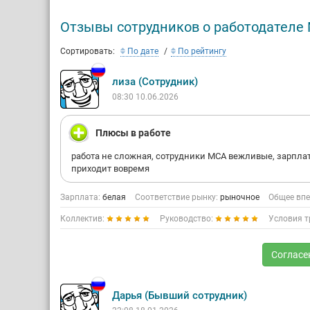
Отзывы сотрудников о работодателе
Сортировать:
По дате
По рейтингу
лиза (Сотрудник)
08:30 10.06.2026
Плюсы в работе
работа не сложная, сотрудники MCA вежливые, зарпла
приходит вовремя
Зарплата:
белая
Соответствие рынку:
рыночное
Общее впе
Коллектив:
Руководство:
Условия т
Согласе
Дарья (Бывший сотрудник)