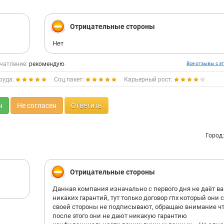
Отрицательные стороны
Нет
чатление:
рекомендую
Все отзывы с эт
руда:
Соц.пакет:
Карьерный рост:
н
Не согласен
Ответить
Город
Отрицательные стороны
Данная компания изначально с первого дня не даёт в
никаких гарантий, тут только договор гпх который они 
своей стороны не подписывают, обращаю внимание ч
после этого они не дают никакую гарантию