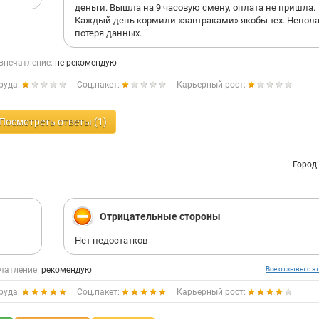
деньги. Вышла на 9 часовую смену, оплата не пришла.
Каждый день кормили «завтраками» якобы тех. Непол
потеря данных.
впечатление:
не рекомендую
руда:
Соц.пакет:
Карьерный рост:
Посмотреть ответы (1)
Город
Отрицательные стороны
Нет недостатков
чатление:
рекомендую
Все отзывы с эт
руда:
Соц.пакет:
Карьерный рост: