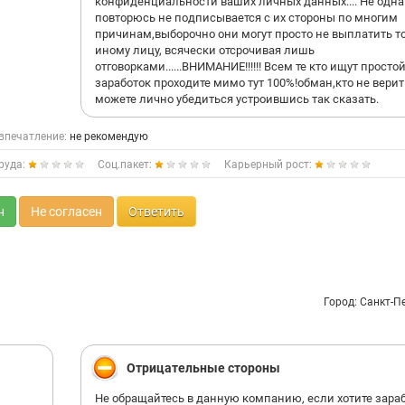
конфиденциальности ваших личных данных.... Не одна
повторюсь не подписывается с их стороны по многим
причинам,выборочно они могут просто не выплатить т
иному лицу, всячески отсрочивая лишь
отговорками......ВНИМАНИЕ!!!!!! Всем те кто ищут просто
заработок проходите мимо тут 100%!обман,кто не верит
можете лично убедиться устроившись так сказать.
впечатление:
не рекомендую
руда:
Соц.пакет:
Карьерный рост:
н
Не согласен
Ответить
Город: Санкт-П
Отрицательные стороны
Не обращайтесь в данную компанию, если хотите зара