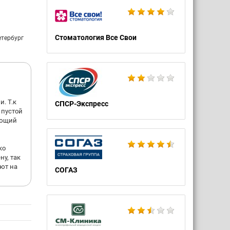
Стоматология Все Свои
етербург
. Т.к
СПСР-Экспресс
 пустой
вующий
ко
ну, так
ают на
СОГАЗ