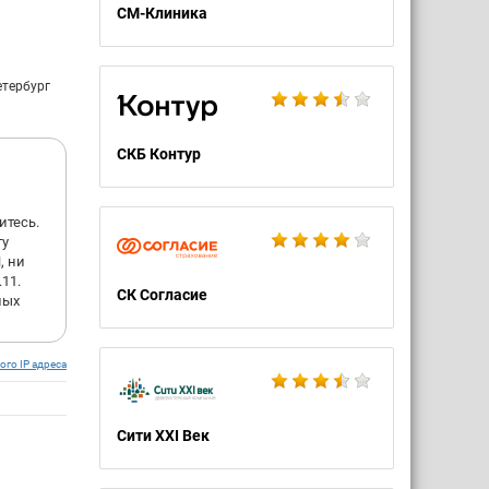
СМ-Клиника
етербург
СКБ Контур
итесь.
ту
, ни
11.
СК Согласие
пых
ого IP адреса
Сити XXI Век