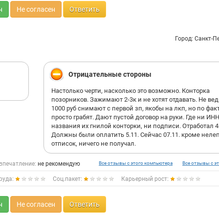
н
Не согласен
Ответить
Город: Санкт-П
Отрицательные стороны
Настолько черти, насколько это возможно. Конторка
позорников. Зажимают 2-3к и не хотят отдавать. Не вед
1000 руб снимают с первой зп, якобы на лкп, но по фак
просто грабят. Дают пустой договор на руки. Где ни ИНН
названия их гнилой конторки, ни подписи. Отработал 4.
Должны были оплатить 5.11. Сейчас 07.11. кроме неле
отписок, ничего не получал.
впечатление:
не рекомендую
Все отзывы с этого компьютера
Все отзывы с эт
руда:
Соц.пакет:
Карьерный рост:
н
Не согласен
Ответить