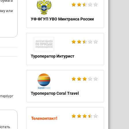
 бумага
ому или
УФ ФГУП УВО Минтранса России
й
Туроператор Интурист
Туроператор Coral Travel
етербург
ботать