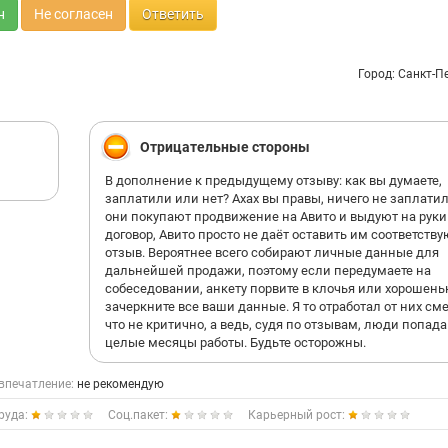
н
Не согласен
Ответить
Город: Санкт-П
Отрицательные стороны
В дополнение к предыдущему отзыву: как вы думаете,
заплатили или нет? Ахах вы правы, ничего не заплатили
они покупают продвижение на Авито и выдуют на руки
договор, Авито просто не даёт оставить им соответст
отзыв. Вероятнее всего собирают личные данные для
дальнейшей продажи, поэтому если передумаете на
собеседовании, анкету порвите в клочья или хорошень
зачеркните все ваши данные. Я то отработал от них сме
что не критично, а ведь, судя по отзывам, люди попад
целые месяцы работы. Будьте осторожны.
впечатление:
не рекомендую
руда:
Соц.пакет:
Карьерный рост: