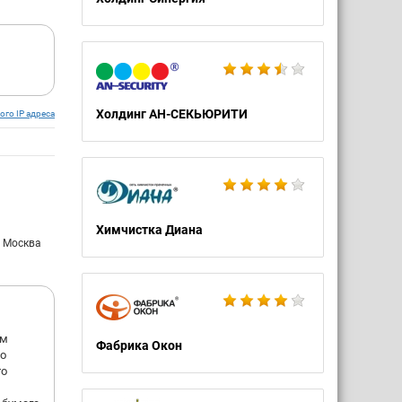
Холдинг АН-СЕКЬЮРИТИ
ого IP адреса
Химчистка Диана
: Москва
ам
Фабрика Окон
со
то