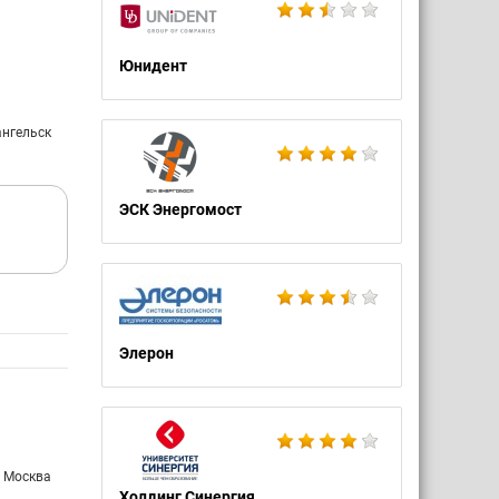
Юнидент
ангельск
ЭСК Энергомост
Элерон
: Москва
Холдинг Синергия