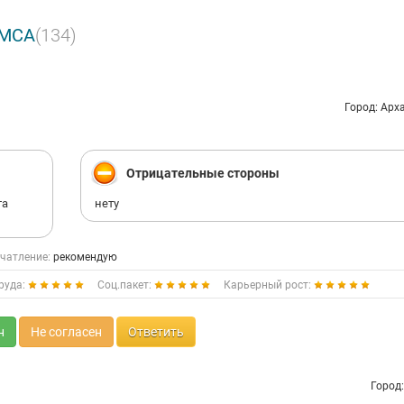
 МСА
(134)
Город: Арх
Отрицательные стороны
та
нету
чатление:
рекомендую
руда:
Соц.пакет:
Карьерный рост:
н
Не согласен
Ответить
Город