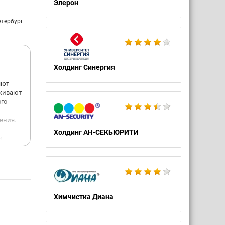
Элерон
етербург
Холдинг Синергия
яют
рживают
ого
ения.
Холдинг АН-СЕКЬЮРИТИ
и
 Многие
 и
ва.
Химчистка Диана
ния
тся