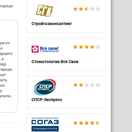
етербург
Стройгазконсалтинг
ра по
ла
удущего
 а
Стоматология Все Свои
ред
гтярную
инут
нить.
ько
у
упили,
СПСР-Экспресс