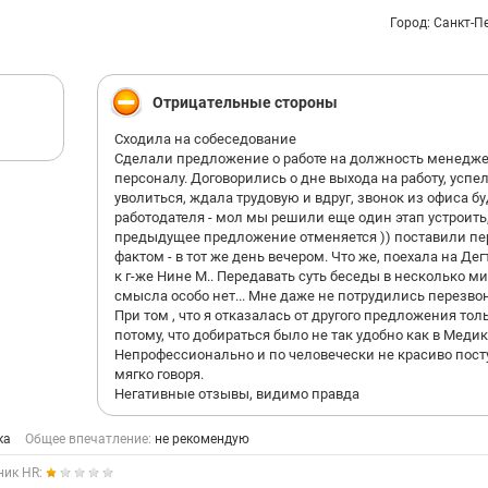
Город: Санкт-П
Отрицательные стороны
Сходила на собеседование
Сделали предложение о работе на должность менедже
персоналу. Договорились о дне выхода на работу, успе
уволиться, ждала трудовую и вдруг, звонок из офиса б
работодателя - мол мы решили еще один этап устроить,
предыдущее предложение отменяется )) поставили пе
фактом - в тот же день вечером. Что же, поехала на Де
к г-же Нине М.. Передавать суть беседы в несколько м
смысла особо нет... Мне даже не потрудились перезво
При том , что я отказалась от другого предложения тол
потому, что добираться было не так удобно как в Медик
Непрофессионально и по человечески не красиво пост
мягко говоря.
Негативные отзывы, видимо правда
ка
Общее впечатление:
не рекомендую
ник HR: