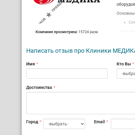
оборудов
Основные
Се
«Клиника
Компания просмотрена:
15724 раза
Петербур
репродук
Написать отзыв про Клиники МЕДИК
эстетич
Наши про
Имя
Кто Вы
кандидат
протокол
качества
Наши Цен
Достоинства
высокоте
наших за
результа
Компания
новые со
Город
Email
удовлетв
Пр