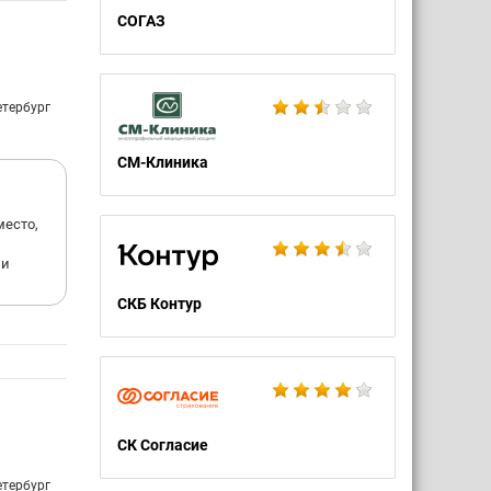
СОГАЗ
етербург
СМ-Клиника
место,
 и
СКБ Контур
СК Согласие
етербург