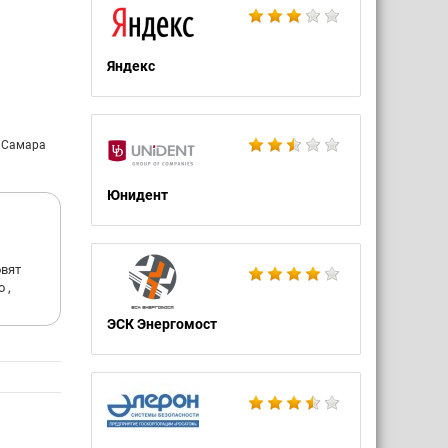
ого
Яндекс
ом
в на
: Самара
й
Юнидент
а РАН).
овят
 ,
ЭСК Энергомост