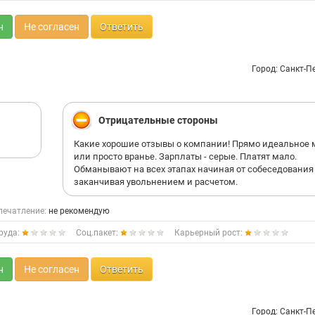
н
Не согласен
Ответить
Город: Санкт-П
Отрицательные стороны
Какие хорошие отзывы о компании! Прямо идеальное 
или просто вранье. Зарплаты - серые. Платят мало.
Обманывают на всех этапах начиная от собеседования
заканчивая увольнением и расчетом.
печатление:
не рекомендую
руда:
Соц.пакет:
Карьерный рост:
н
Не согласен
Ответить
Город: Санкт-П