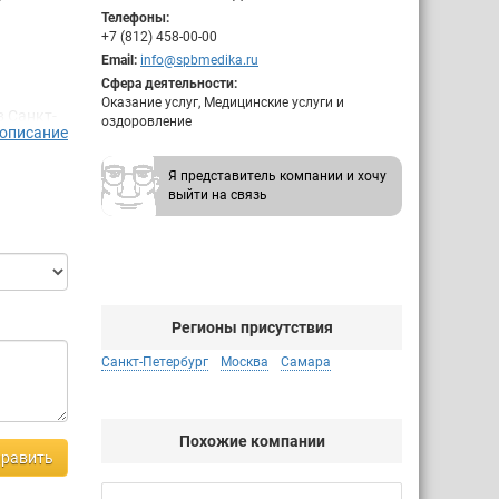
Телефоны:
+7 (812) 458-00-00
Email:
info@spbmedika.ru
Сфера деятельности:
Оказание услуг, Медицинские услуги и
в Санкт-
оздоровление
 описание
Центр
линика
Я представитель компании и хочу
выйти на связь
егории,
народным
рты
менной
Регионы присутствия
ости
я нам
Санкт-Петербург
Москва
Самара
я
Похожие компании
равить
ния