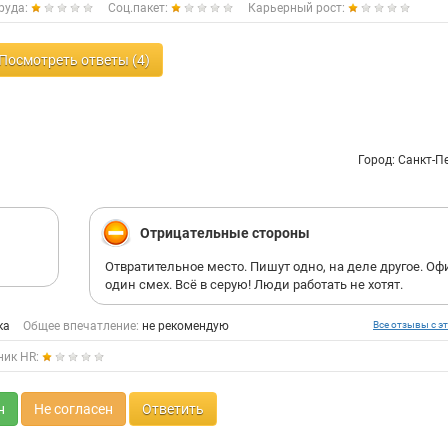
руда:
Соц.пакет:
Карьерный рост:
Посмотреть ответы (4)
Город: Санкт-П
Отрицательные стороны
Отвратительное место. Пишут одно, на деле другое. Офи
один смех. Всё в серую! Люди работать не хотят.
ка
Общее впечатление:
не рекомендую
Все отзывы с эт
ник HR:
н
Не согласен
Ответить