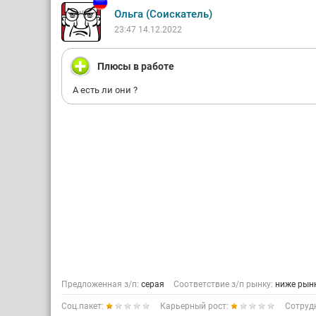
Ольга (Соискатель)
23:47 14.12.2022
Плюсы в работе
А есть ли они ?
Предложенная з/п:
серая
Соответствие з/п рынку:
ниже рын
Соц.пакет:
Карьерный рост:
Сотруд