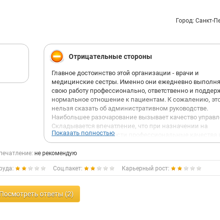
Город: Санкт-П
Отрицательные стороны
Главное достоинство этой организации - врачи и
медицинские сестры. Именно они ежедневно выполн
свою работу профессионально, ответственно и подде
нормальное отношение к пациентам. К сожалению, эт
нельзя сказать об административном руководстве.
Наибольшее разочарование вызывает качество управл
Складывается впечатление, что при назначении на
Показать полностью
руководящие должности профессиональные качества 
управленческий опыт играют далеко не главную роль.
решения руководства выглядят непоследовательными
печатление:
не рекомендую
негативно отражаются на рабочем процессе.
руда:
Соц.пакет:
Карьерный рост:
Отдельно хочется отметить атмосферу внутри коллекти
Вместо открытого диалога и решения проблем
администрацией фактически культивируется практика
Посмотреть ответы (2)
доносов, пересказов чужих разговоров и распростране
сплетен.
Создается ощущение, что лояльность руководству цени