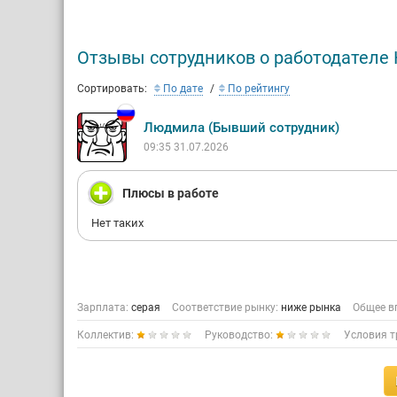
«МедАкс»
оборудов
Отзывы сотрудников о работодател
Со дня с
высокоте
Сортировать:
По дате
По рейтингу
направле
оборудов
Людмила (Бывший сотрудник)
российск
09:35 31.07.2026
Ро
Аптеки «
Плюсы в работе
На текущ
Нет таких
расположе
В планах
Зарплата:
серая
Соответствие рынку:
ниже рынка
Общее в
Коллектив:
Руководство:
Условия т