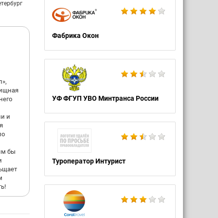
своих
етербург
Фабрика Окон
йства.
и
ки
л»,
ается
вищная
УФ ФГУП УВО Минтранса России
него
ши и
я
ло
им бы
и
Туроператор Интурист
льщает
м
ь!