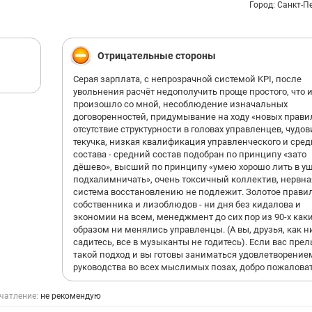
выше компетентности и добросовестного выполнения 
Город: Санкт-П
обязанностей. «Особенно странно выглядит кадровая
политика компании, когда на ключевые руководящие
должности назначаются люди без очевидного
управленческого опыта, что неизбежно сказывается на
Отрицательные стороны
качестве принимаемых решений». Соискателям стоит
Серая зарплата, с непрозрачной системой KPI, после
внимательно уточнять круг обязанностей до трудоустро
увольнения расчёт недополучить проще простого, что 
Информация в вакансии далека от полной картины:
произошло со мной, несоблюдение изначальных
значительная часть функций и дополнительной нагруз
договоренностей, придумывание на ходу «новых прави
становится известна уже после выхода на работу. Созд
отсутствие структурности в головах управленцев, чудо
впечатление, что реальные требования намеренно не
текучка, низкая квалификация управленческого и сред
раскрываются, чтобы сделать вакансию более
состава - средний состав подобран по принципу «зато
привлекательной на этапе подбора персонала.
дёшево», высший по принципу «умею хорошо лить в у
подхалимничать», очень токсичный коллектив, нервна
система восстановлению не подлежит. Золотое прави
собственника и лизоблюдов - ни дня без кидалова и
экономии на всем, менеджмент до сих пор из 90-х как
образом ни менялись управленцы. (А вы, друзья, как н
садитесь, все в музыканты не годитесь). Если вас пре
такой подход и вы готовы заниматься удовлетворение
руководства во всех мыслимых позах, добро пожаловат
чатление:
не рекомендую