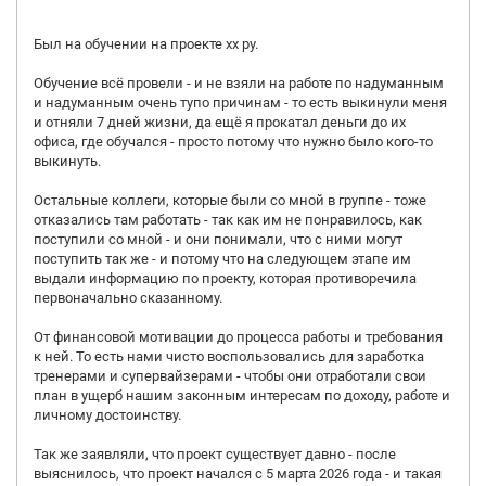
Был на обучении на проекте хх ру.
Обучение всё провели - и не взяли на работе по надуманным
и надуманным очень тупо причинам - то есть выкинули меня
и отняли 7 дней жизни, да ещё я прокатал деньги до их
офиса, где обучался - просто потому что нужно было кого-то
выкинуть.
Остальные коллеги, которые были со мной в группе - тоже
отказались там работать - так как им не понравилось, как
поступили со мной - и они понимали, что с ними могут
поступить так же - и потому что на следующем этапе им
выдали информацию по проекту, которая противоречила
первоначально сказанному.
От финансовой мотивации до процесса работы и требования
к ней. То есть нами чисто воспользовались для заработка
тренерами и супервайзерами - чтобы они отработали свои
план в ущерб нашим законным интересам по доходу, работе и
личному достоинству.
Так же заявляли, что проект существует давно - после
выяснилось, что проект начался с 5 марта 2026 года - и такая