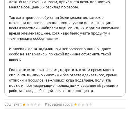
ложь была в очень многом, причём эта ложь полностью
меняла обещанный расклад по работе.
Так же в процессе обучения были моменты, которые
показали непрофессиональность - учили элементарщине
всем известной - набирали ведь опытных. И учили ощутимое
время элементарщине, хотя надо было учить продукту и
техническим особенностям.
И отсекли меня надуманно и непрофессионально - даже
особо не запарились, по какой причине объяснить такой
вылет.
Если хотите потерять время, потратить в этом время много
сил, быть цинично кинутыми без ответа адекватного, кроме
отписки и посылов "вежливых" куда подальше, получать
новые и противоречащие предыдущим вводные об условиях
работы - всегда обращайтесь в этот колл-центр.
Соц.пакет:
Карьерный рост: