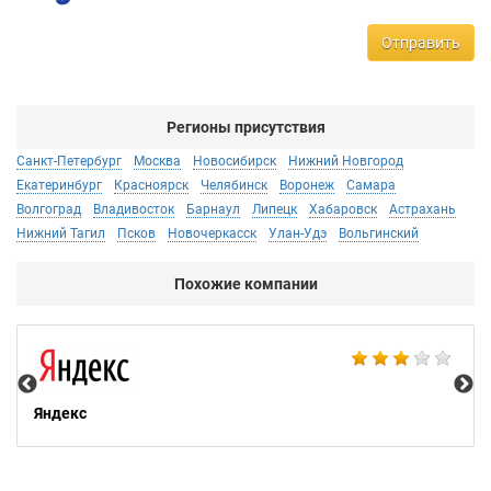
Отправить
Регионы присутствия
Санкт-Петербург
Москва
Новосибирск
Нижний Новгород
Екатеринбург
Красноярск
Челябинск
Воронеж
Самара
Волгоград
Владивосток
Барнаул
Липецк
Хабаровск
Астрахань
Нижний Тагил
Псков
Новочеркасск
Улан-Удэ
Вольгинский
Похожие компании
НТ
Яндекс