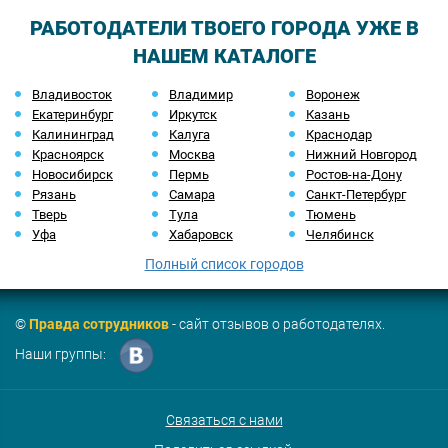
РАБОТОДАТЕЛИ ТВОЕГО ГОРОДА УЖЕ В
НАШЕМ КАТАЛОГЕ
Владивосток
Владимир
Воронеж
Екатеринбург
Иркутск
Казань
Калининград
Калуга
Краснодар
Красноярск
Москва
Нижний Новгород
Новосибирск
Пермь
Ростов-на-Дону
Рязань
Самара
Санкт-Петербург
Тверь
Тула
Тюмень
Уфа
Хабаровск
Челябинск
Полный список городов
©
Правда сотрудников
- сайт отзывов о работодателях.
Наши группы:
Связаться с нами