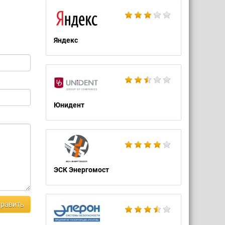
Яндекс
Юнидент
ЭСК Энергомост
равить