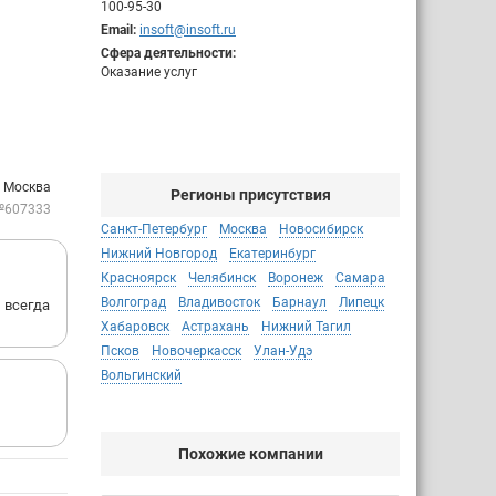
100-95-30
Email:
insoft@insoft.ru
Сфера деятельности:
Оказание услуг
: Москва
Регионы присутствия
№607333
Санкт-Петербург
Москва
Новосибирск
Нижний Новгород
Екатеринбург
Красноярск
Челябинск
Воронеж
Самара
Волгоград
Владивосток
Барнаул
Липецк
 всегда
Хабаровск
Астрахань
Нижний Тагил
Псков
Новочеркасск
Улан-Удэ
Вольгинский
Похожие компании