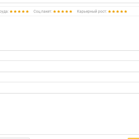
руда:
Соц.пакет:
Карьерный рост: