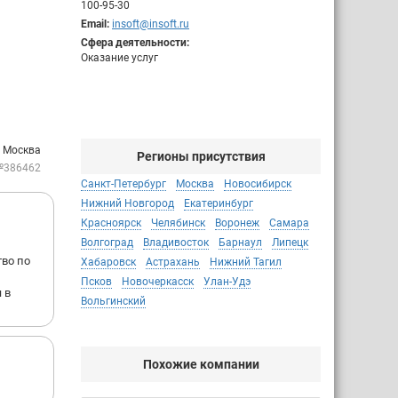
100-95-30
Email:
insoft@insoft.ru
Сфера деятельности:
Оказание услуг
: Москва
Регионы присутствия
№386462
Санкт-Петербург
Москва
Новосибирск
Нижний Новгород
Екатеринбург
Красноярск
Челябинск
Воронеж
Самара
Волгоград
Владивосток
Барнаул
Липецк
тво по
Хабаровск
Астрахань
Нижний Тагил
Псков
Новочеркасск
Улан-Удэ
 в
Вольгинский
Похожие компании