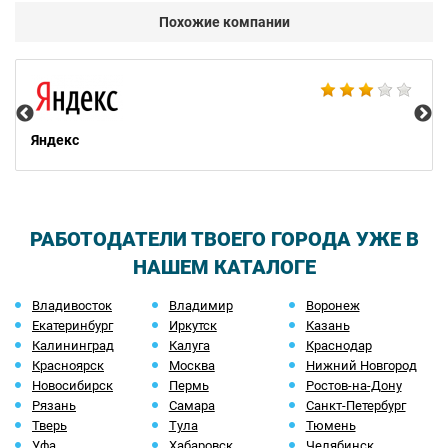
Похожие компании
НТ
Яндекс
РАБОТОДАТЕЛИ ТВОЕГО ГОРОДА УЖЕ В
НАШЕМ КАТАЛОГЕ
Владивосток
Владимир
Воронеж
Екатеринбург
Иркутск
Казань
Калининград
Калуга
Краснодар
Красноярск
Москва
Нижний Новгород
Новосибирск
Пермь
Ростов-на-Дону
Рязань
Самара
Санкт-Петербург
Тверь
Тула
Тюмень
Уфа
Хабаровск
Челябинск