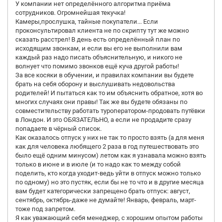
У компании нет определённого алгоритма приёма
сотрудников. Огромнейшая текучка!
Камеры,прослушка, тайные покупатели... Если
проконсультировал клиента не по скрипту тут же можно
сказать расстрел! В день есть определённый план по
исходящим звонкам, и если вы его не выполнили вам
каждый раз надо писать объяснительную, и никого не
волнует что помимо звонков ещё куча другой работы!
За все косяки в обучении, и правилах компании вы будете
брать на себя оборону и выслушивать недовольства
родителей! И пытаться как то им объяснить обратное, хотя во
многих случаях они правы! Так же вы будете обязаны по
совместительству работать туроператором-продовать путёвки
в Лондон. И это ОБЯЗАТЕЛЬНО, а если не продадите сразу
попадаете в чёрный список.
Как оказалось отпуск у них не так то просто взять (а для меня
как для человека любящего 2 раза в год путешествовать это
было ещё одним минусом) летом как я узнавала можно взять
только в июне и в июле (и то надо как то между собой
поделить, кто когда уходит-ведь уйти в отпуск можно только
по одному) но это пустяк, если бы не то что и в другие месяца
вам будет категорически запрещено брать отпуск: август,
сентябрь, октябрь-даже не думайте! Январь, февраль, март-
тоже под запретом.
Я как уважающий себя менеджер, с хорошим опытом работы