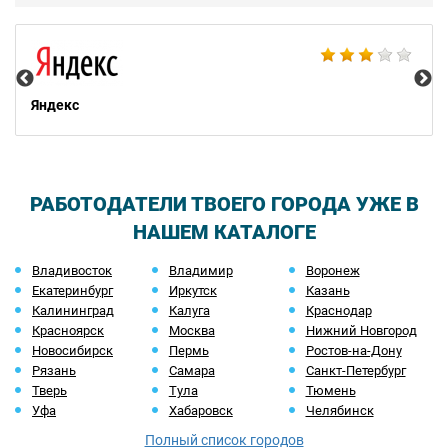
НТ
Яндекс
РАБОТОДАТЕЛИ ТВОЕГО ГОРОДА УЖЕ В
НАШЕМ КАТАЛОГЕ
Владивосток
Владимир
Воронеж
Екатеринбург
Иркутск
Казань
Калининград
Калуга
Краснодар
Красноярск
Москва
Нижний Новгород
Новосибирск
Пермь
Ростов-на-Дону
Рязань
Самара
Санкт-Петербург
Тверь
Тула
Тюмень
Уфа
Хабаровск
Челябинск
Полный список городов