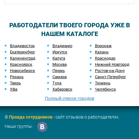
РАБОТОДАТЕЛИ ТВОЕГО ГОРОДА УЖЕ В
НАШЕМ КАТАЛОГЕ
Владивосток
Владимир
Воронеж
Екатеринбург
Иркутск
Казань
Калининград
Калуга
Краснодар
Красноярск
Москва
Нижний Новгород
Новосибирск
Пермь
Ростов-на-Дону
Рязань
Самара
Санкт-Петербург
Тверь
Тула
Тюмень
Уфа
Хабаровск
Челябинск
Полный список городов
©
Правда сотрудников
- сайт отзывов о работодателях.
Наши группы: