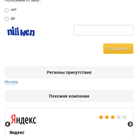
Полезный отзыв?
нет
да
Отправить
Регионы присутствия
Москва
Похожие компании
НТ
Яндекс