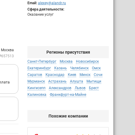
Email:
alexey@alandr.ru
Сфера деятельности:
Оказание услуг
: Москва
Регионы присутствия
№657513
Санкт-Петербург
Москва
Новосибирск
Екатеринбург
Казань
Челябинск
Омск
Саратов
Краснодар
Киев
Минск
Сочи
Мурманск
Астрахань
Алушта
Мытищи
плата
Кингисепп
Александров
Львов
Брест
Калиновка
Франкфурт-на-Майне
Похожие компании