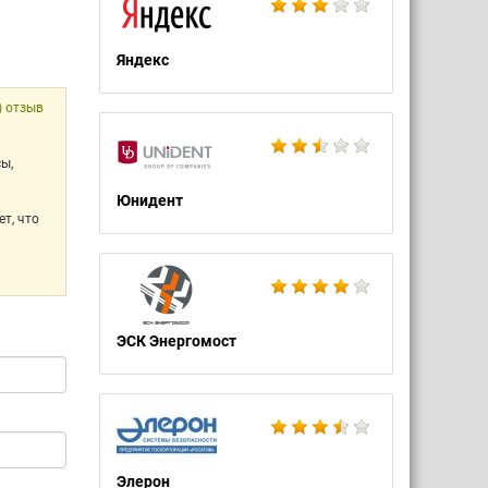
Яндекс
) отзыв
ы,
Юнидент
т, что
ЭСК Энергомост
Элерон