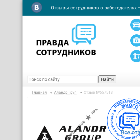
Отзывы сотрудников о работодателях 
Найти
Главная
Аландр Груп
Отзыв №657513
Все от