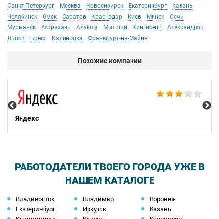
Санкт-Петербург
Москва
Новосибирск
Екатеринбург
Казань
Челябинск
Омск
Саратов
Краснодар
Киев
Минск
Сочи
Мурманск
Астрахань
Алушта
Мытищи
Кингисепп
Александров
Львов
Брест
Калиновка
Франкфурт-на-Майне
Похожие компании
НТ
Яндекс
РАБОТОДАТЕЛИ ТВОЕГО ГОРОДА УЖЕ В
НАШЕМ КАТАЛОГЕ
Владивосток
Владимир
Воронеж
Екатеринбург
Иркутск
Казань
Калининград
Калуга
Краснодар