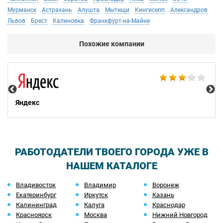
Мурманск
Астрахань
Алушта
Мытищи
Кингисепп
Александров
Львов
Брест
Калиновка
Франкфурт-на-Майне
Похожие компании
НТ
Яндекс
РАБОТОДАТЕЛИ ТВОЕГО ГОРОДА УЖЕ В
НАШЕМ КАТАЛОГЕ
Владивосток
Владимир
Воронеж
Екатеринбург
Иркутск
Казань
Калининград
Калуга
Краснодар
Красноярск
Москва
Нижний Новгород