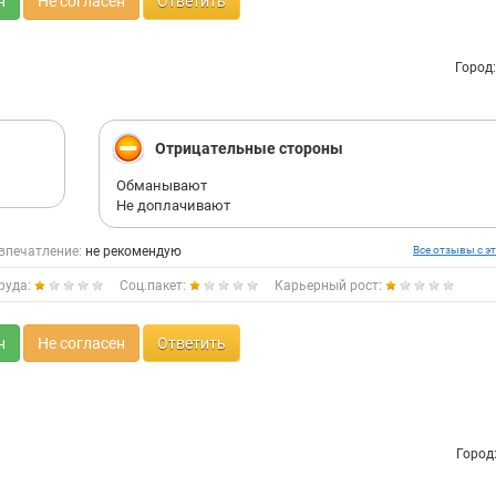
н
Не согласен
Ответить
Город
Отрицательные стороны
Обманывают
Не доплачивают
впечатление:
не рекомендую
Все отзывы с эт
руда:
Соц.пакет:
Карьерный рост:
н
Не согласен
Ответить
Город