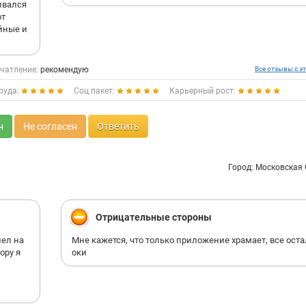
ивался
от
ойные и
чатление:
рекомендую
Все отзывы с эт
руда:
Соц.пакет:
Карьерный рост:
н
Не согласен
Ответить
Город: Московская
Отрицательные стороны
шел на
Мне кажется, что только приложение храмает, все ост
ору я
оки