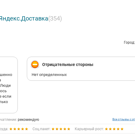
 Яндекс.Доставка
(354)
Город
Отрицательные стороны
ршенно
Нет определенных
в
. Люди
аюсь
е если
олько
чатление:
рекомендую
Все отзывы с эт
руда:
Соц.пакет:
Карьерный рост: