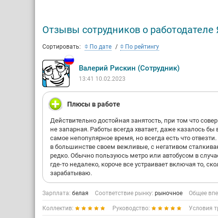
Отзывы сотрудников о работодателе
Сортировать:
По дате
По рейтингу
Валерий Рискин (Сотрудник)
13:41 10.02.2023
Плюсы в работе
Действительно достойная занятость, при том что сове
не запарная. Работы всегда хватает, даже казалось бы 
самое непопулярное время, но всегда есть что отвезти
в большинстве своем вежливые, с негативом сталкив
редко. Обычно пользуюсь метро или автобусом в случа
где-то недалеко, короче все устраивает включая то, ск
зарабатываю.
Зарплата:
белая
Соответствие рынку:
рыночное
Общее впе
Коллектив:
Руководство:
Условия т