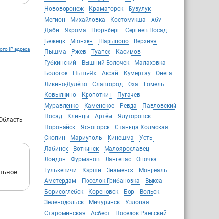
Нововоронеж
Краматорск
Бузулук
Мегион
Михайловка
Костомукша
Абу-
Даби
Яхрома
Нюрнберг
Сергиев Посад
Бежецк
Мюнхен
Шарыпово
Верхняя
ого IP адреса
Пышма
Ржев
Туапсе
Касимов
Губкинский
Вышний Волочек
Малаховка
Бологое
Пыть-Ях
Аксай
Кумертау
Онега
Ликино-Дулёво
Славгород
Оха
Гомель
Ковылкино
Кропоткин
Пугачев
Муравленко
Каменское
Ревда
Павловский
Посад
Клинцы
Артём
Ялуторовск
 Область
Поронайск
Ясногорск
Станица Холмская
Скопин
Мариуполь
Кинешма
Усть-
Лабинск
Воткинск
Малоярославец
Лондон
Фурманов
Лангепас
Опочка
Гулькевичи
Карши
Знаменск
Монреаль
альное
Амстердам
Поселок Грибановка
Выкса
Борисоглебск
Кореновск
Бор
Вольск
Зеленодольск
Мичуринск
Узловая
Староминская
Асбест
Поселок Раевский