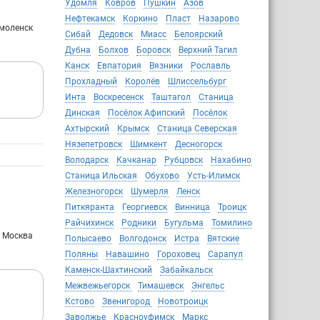
Удомля
Ковров
Пушкин
Азов
Нефтекамск
Коркино
Пласт
Назарово
Смоленск
Сибай
Дедовск
Миасс
Белоярский
Дубна
Болхов
Боровск
Верхний Тагил
Канск
Евпатория
Вязники
Рославль
Прохладный
Королёв
Шлиссельбург
Инта
Воскресенск
Таштагол
Станица
Динская
Посёлок Афипский
Посёлок
Ахтырский
Крымск
Станица Северская
Нязепетровск
Шимкент
Десногорск
Володарск
Качканар
Рубцовск
Нахабино
Станица Ильская
Обухово
Усть-Илимск
Железногорск
Шумерля
Ленск
Питкяранта
Георгиевск
Винница
Троицк
Райчихинск
Родники
Бугульма
Томилино
: Москва
Полысаево
Волгодонск
Истра
Вятские
Поляны
Навашино
Гороховец
Сарапул
Каменск-Шахтинский
Забайкальск
Межвежьегорск
Тимашевск
Энгельс
Кстово
Звенигород
Новотроицк
Заволжье
Красноуфимск
Маркс