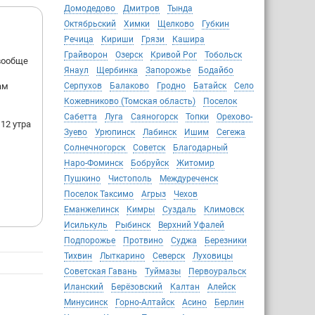
Домодедово
Дмитров
Тында
Октябрьский
Химки
Щелково
Губкин
Речица
Кириши
Грязи
Кашира
Грайворон
Озерск
Кривой Рог
Тобольск
вообще
Янаул
Щербинка
Запорожье
Бодайбо
ам
Серпухов
Балаково
Гродно
Батайск
Село
Кожевниково (Томская область)
Поселок
Сабетта
Луга
Саяногорск
Топки
Орехово-
 12 утра
Зуево
Урюпинск
Лабинск
Ишим
Сегежа
Солнечногорск
Советск
Благодарный
Наро-Фоминск
Бобруйск
Житомир
Пушкино
Чистополь
Междуреченск
Поселок Таксимо
Агрыз
Чехов
Еманжелинск
Кимры
Суздаль
Климовск
Исилькуль
Рыбинск
Верхний Уфалей
Подпорожье
Протвино
Суджа
Березники
Тихвин
Лыткарино
Северск
Луховицы
Советская Гавань
Туймазы
Первоуральск
Иланский
Берёзовский
Калтан
Алейск
Минусинск
Горно-Алтайск
Асино
Берлин