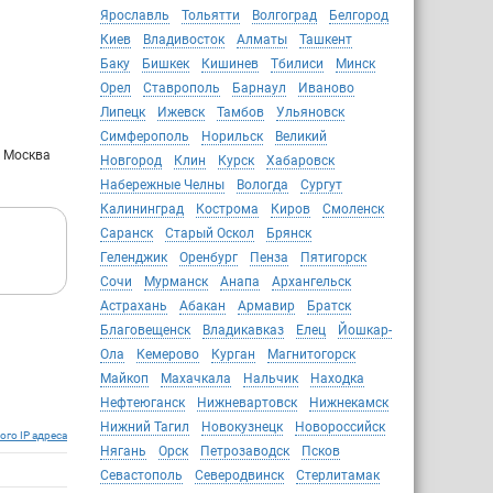
Ярославль
Тольятти
Волгоград
Белгород
Киев
Владивосток
Алматы
Ташкент
Баку
Бишкек
Кишинев
Тбилиси
Минск
Орел
Ставрополь
Барнаул
Иваново
Липецк
Ижевск
Тамбов
Ульяновск
Симферополь
Норильск
Великий
: Москва
Новгород
Клин
Курск
Хабаровск
Набережные Челны
Вологда
Сургут
Калининград
Кострома
Киров
Смоленск
Саранск
Старый Оскол
Брянск
Геленджик
Оренбург
Пенза
Пятигорск
Сочи
Мурманск
Анапа
Архангельск
Астрахань
Абакан
Армавир
Братск
Благовещенск
Владикавказ
Елец
Йошкар-
Ола
Кемерово
Курган
Магнитогорск
Майкоп
Махачкала
Нальчик
Находка
Нефтеюганск
Нижневартовск
Нижнекамск
Нижний Тагил
Новокузнецк
Новороссийск
ого IP адреса
Нягань
Орск
Петрозаводск
Псков
Севастополь
Северодвинск
Стерлитамак