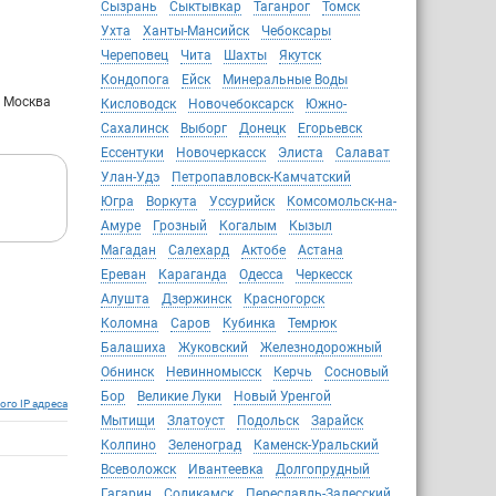
Сызрань
Сыктывкар
Таганрог
Томск
Ухта
Ханты-Мансийск
Чебоксары
Череповец
Чита
Шахты
Якутск
Кондопога
Ейск
Минеральные Воды
: Москва
Кисловодск
Новочебоксарск
Южно-
Сахалинск
Выборг
Донецк
Егорьевск
Ессентуки
Новочеркасск
Элиста
Салават
Улан-Удэ
Петропавловск-Камчатский
Югра
Воркута
Уссурийск
Комсомольск-на-
Амуре
Грозный
Когалым
Кызыл
Магадан
Салехард
Актобе
Астана
Ереван
Караганда
Одесса
Черкесск
Алушта
Дзержинск
Красногорск
Коломна
Саров
Кубинка
Темрюк
Балашиха
Жуковский
Железнодорожный
Обнинск
Невинномысск
Керчь
Сосновый
Бор
Великие Луки
Новый Уренгой
ого IP адреса
Мытищи
Златоуст
Подольск
Зарайск
Колпино
Зеленоград
Каменск-Уральский
Всеволожск
Ивантеевка
Долгопрудный
Гагарин
Соликамск
Переславль-Залесский