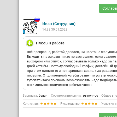
Согласе
Иван (Сотрудник)
14:38 30.01.2023
Плюсы в работе
Всё прекрасно, работой доволен, ни на что не жалуюсь)
Выходить на заказы никто не заставляет, если захотел
выходной или отпуск, согласовывать только надо за па
дней хотя бы. Поэтому свободный график, достойный д
при этом сильно то и не паришься, ходишь да раздаеш
посылки. От длительной хотьбы разве что устать можно
тут опять-таки по своим возможностям надо подбирать
оптимальное количество рабочих часов.
Зарплата:
белая
Соответствие рынку:
рыночное
Общее впе
Коллектив:
Руководство:
Условия т