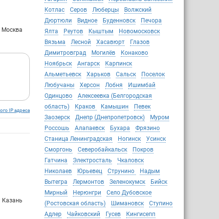
Котлас
Серов
Люберцы
Волжский
Дюртюли
Видное
Буденновск
Печора
: Москва
Ялта
Реутов
Кыштым
Новомосковск
Вязьма
Лесной
Хасавюрт
Глазов
Димитровград
Могилёв
Конаково
Ноябрьск
Ангарск
Карпинск
Альметьевск
Харьков
Сальск
Поселок
Любучаны
Херсон
Лобня
Ишимбай
Одинцово
Алексеевка (Белгородская
область)
Краков
Камышин
Певек
ого IP адреса
Заозерск
Днепр (Днепропетровск)
Муром
Россошь
Алапаевск
Бухара
Фрязино
Станица Ленинградская
Ногинск
Усинск
Сморгонь
Северобайкальск
Покров
Гатчина
Электросталь
Чкаловск
Николаев
Юрьевец
Струнино
Надым
Вытегра
Лермонтов
Зеленокумск
Бийск
Мирный
Нерюнгри
Село Дубовское
: Казань
(Ростовская область)
Шимановск
Ступино
Адлер
Чайковский
Гусев
Кингисепп