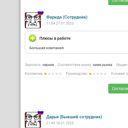
Согласе
Фарида (Сотрудник)
11:04 27.01.2023
Плюсы в работе
Большая компания
Зарплата:
черная
Соответствие рынку:
ниже рынка
Общее 
Коллектив:
Руководство:
Условия т
Согласе
Дарья (Бывший сотрудник)
21:49 18.01.2023