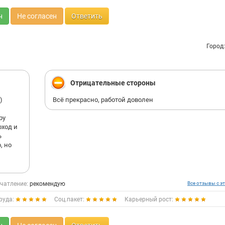
н
Не согласен
Ответить
Город
Отрицательные стороны
)
Всё прекрасно, работой доволен
ру
оход и
ь
, но
чатление:
рекомендую
Все отзывы с эт
руда:
Соц.пакет:
Карьерный рост: