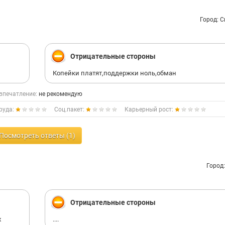
Город: 
Отрицательные стороны
Копейки платят,поддержки ноль,обман
впечатление:
не рекомендую
руда:
Соц.пакет:
Карьерный рост:
Посмотреть ответы (1)
Город
Отрицательные стороны
х
....