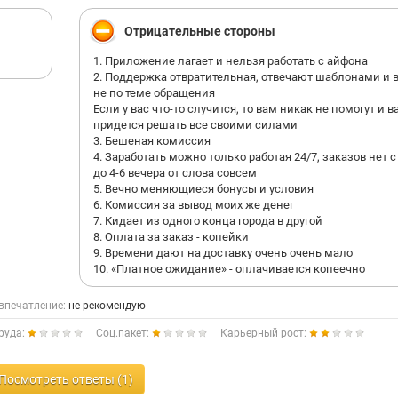
Отрицательные стороны
1. Приложение лагает и нельзя работать с айфона
2. Поддержка отвратительная, отвечают шаблонами и 
не по теме обращения
Если у вас что-то случится, то вам никак не помогут и в
придется решать все своими силами
3. Бешеная комиссия
4. Заработать можно только работая 24/7, заказов нет с
до 4-6 вечера от слова совсем
5. Вечно меняющиеся бонусы и условия
6. Комиссия за вывод моих же денег
7. Кидает из одного конца города в другой
8. Оплата за заказ - копейки
9. Времени дают на доставку очень очень мало
10. «Платное ожидание» - оплачивается копеечно
впечатление:
не рекомендую
руда:
Соц.пакет:
Карьерный рост:
Посмотреть ответы (1)