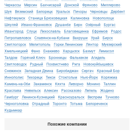
Черкассы
Мерсин
Бахчисарай
Донской
Фряново
Миллерово
Шуя
Вяземский
Белорецк
Уральск
Печоры
Черновцы
Дербент
Нефтекумск
Станица Брюховецкая
Калиновка
Новополоцк
Шяуляй
Ивано-Франковск
Душанбе
Берн
Озёрный
Бургас
Ивангород
Слуцк
Лихославль
Благовещенка
Ефремов
Родос
Петропавловск
Славянск-на-Кубани
Вахруши
Урай
Бирск
Светлогорск
Мелитополь
Горки Ленинские
Лянтор
Муезерский
Хмельницкий
Фано
Енакиево
Харцызск
Бахмут
Лимасол
Талдом
Горячий Ключ
Бронницы
Фалькензе
Агидель
Светловодск
Рудный
Похвистнево
Рига
Новокуйбышевск
Снежинск
Западная Двина
Биробиджан
Сергач
Красный Бор
Иннополис
Тихорецк
Тикси
Стокгольм
Нью-Йорк
Коряжма
Камень-на-Оби
Закаменск
Кяхта
Ливорно
Монино
Таллин
Краслава
Невельск
Алексин
Рассказово
Лепель
Жодино
Гамбург
Ленинск-Кузнецкий
Красноуральск
Веспрем
Тучково
Черноголовка
Отрадный
Торонто
Тотьма
Белореченск
Кудымкар
Похожие компании