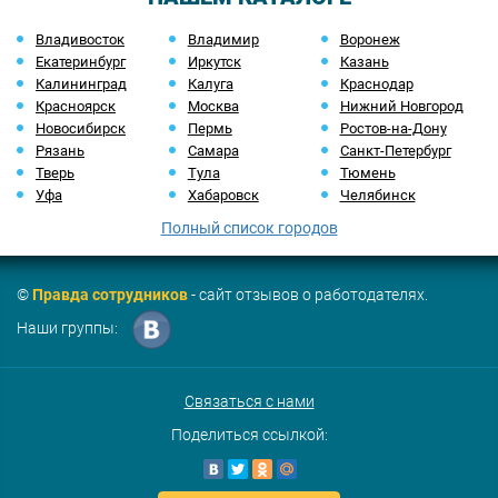
Владивосток
Владимир
Воронеж
Екатеринбург
Иркутск
Казань
Калининград
Калуга
Краснодар
Красноярск
Москва
Нижний Новгород
Новосибирск
Пермь
Ростов-на-Дону
Рязань
Самара
Санкт-Петербург
Тверь
Тула
Тюмень
Уфа
Хабаровск
Челябинск
Полный список городов
©
Правда сотрудников
- сайт отзывов о работодателях.
Наши группы:
Связаться с нами
Поделиться ссылкой: