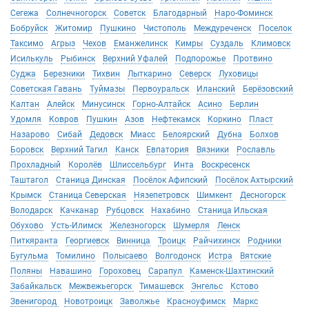
Сегежа
Солнечногорск
Советск
Благодарный
Наро-Фоминск
Бобруйск
Житомир
Пушкино
Чистополь
Междуреченск
Поселок
Таксимо
Агрыз
Чехов
Еманжелинск
Кимры
Суздаль
Климовск
Исилькуль
Рыбинск
Верхний Уфалей
Подпорожье
Протвино
Суджа
Березники
Тихвин
Лыткарино
Северск
Луховицы
Советская Гавань
Туймазы
Первоуральск
Иланский
Берёзовский
Калтан
Алейск
Минусинск
Горно-Алтайск
Асино
Берлин
Удомля
Ковров
Пушкин
Азов
Нефтекамск
Коркино
Пласт
Назарово
Сибай
Дедовск
Миасс
Белоярский
Дубна
Болхов
Боровск
Верхний Тагил
Канск
Евпатория
Вязники
Рославль
Прохладный
Королёв
Шлиссельбург
Инта
Воскресенск
Таштагол
Станица Динская
Посёлок Афипский
Посёлок Ахтырский
Крымск
Станица Северская
Нязепетровск
Шимкент
Десногорск
Володарск
Качканар
Рубцовск
Нахабино
Станица Ильская
Обухово
Усть-Илимск
Железногорск
Шумерля
Ленск
Питкяранта
Георгиевск
Винница
Троицк
Райчихинск
Родники
Бугульма
Томилино
Полысаево
Волгодонск
Истра
Вятские
Поляны
Навашино
Гороховец
Сарапул
Каменск-Шахтинский
Забайкальск
Межвежьегорск
Тимашевск
Энгельс
Кстово
Звенигород
Новотроицк
Заволжье
Красноуфимск
Маркс