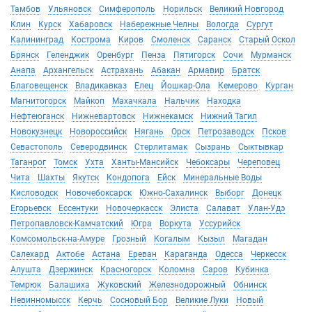
Тамбов
Ульяновск
Симферополь
Норильск
Великий Новгород
Клин
Курск
Хабаровск
Набережные Челны
Вологда
Сургут
Калининград
Кострома
Киров
Смоленск
Саранск
Старый Оскол
Брянск
Геленджик
Оренбург
Пенза
Пятигорск
Сочи
Мурманск
Анапа
Архангельск
Астрахань
Абакан
Армавир
Братск
Благовещенск
Владикавказ
Елец
Йошкар-Ола
Кемерово
Курган
Магнитогорск
Майкоп
Махачкала
Нальчик
Находка
Нефтеюганск
Нижневартовск
Нижнекамск
Нижний Тагил
Новокузнецк
Новороссийск
Нягань
Орск
Петрозаводск
Псков
Севастополь
Северодвинск
Стерлитамак
Сызрань
Сыктывкар
Таганрог
Томск
Ухта
Ханты-Мансийск
Чебоксары
Череповец
Чита
Шахты
Якутск
Кондопога
Ейск
Минеральные Воды
Кисловодск
Новочебоксарск
Южно-Сахалинск
Выборг
Донецк
Егорьевск
Ессентуки
Новочеркасск
Элиста
Салават
Улан-Удэ
Петропавловск-Камчатский
Югра
Воркута
Уссурийск
Комсомольск-на-Амуре
Грозный
Когалым
Кызыл
Магадан
Салехард
Актобе
Астана
Ереван
Караганда
Одесса
Черкесск
Алушта
Дзержинск
Красногорск
Коломна
Саров
Кубинка
Темрюк
Балашиха
Жуковский
Железнодорожный
Обнинск
Невинномысск
Керчь
Сосновый Бор
Великие Луки
Новый