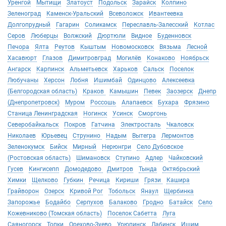
Уренгой
Мытищи
Златоуст
Подольск
Зарайск
Колпино
Зеленоград
Каменск-Уральский
Всеволожск
Ивантеевка
Долгопрудный
Гагарин
Соликамск
Переславль-Залесский
Котлас
Серов
Люберцы
Волжский
Дюртюли
Видное
Буденновск
Печора
Ялта
Реутов
Кыштым
Новомосковск
Вязьма
Лесной
Хасавюрт
Глазов
Димитровград
Могилёв
Конаково
Ноябрьск
Ангарск
Карпинск
Альметьевск
Харьков
Сальск
Поселок
Любучаны
Херсон
Лобня
Ишимбай
Одинцово
Алексеевка
(Белгородская область)
Краков
Камышин
Певек
Заозерск
Днепр
(Днепропетровск)
Муром
Россошь
Алапаевск
Бухара
Фрязино
Станица Ленинградская
Ногинск
Усинск
Сморгонь
Северобайкальск
Покров
Гатчина
Электросталь
Чкаловск
Николаев
Юрьевец
Струнино
Надым
Вытегра
Лермонтов
Зеленокумск
Бийск
Мирный
Нерюнгри
Село Дубовское
(Ростовская область)
Шимановск
Ступино
Адлер
Чайковский
Гусев
Кингисепп
Домодедово
Дмитров
Тында
Октябрьский
Химки
Щелково
Губкин
Речица
Кириши
Грязи
Кашира
Грайворон
Озерск
Кривой Рог
Тобольск
Янаул
Щербинка
Запорожье
Бодайбо
Серпухов
Балаково
Гродно
Батайск
Село
Кожевниково (Томская область)
Поселок Сабетта
Луга
Саяногорск
Топки
Орехово-Зуево
Урюпинск
Лабинск
Ишим