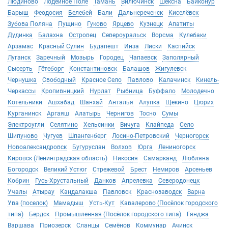
Людиново
Лодейное Поле
Тамань
Вилючинск
Шексна
Байконур
Барыш
Феодосия
Белебей
Бали
Дальнереченск
Киселёвск
Зубова Поляна
Пущино
Гуково
Ярцево
Кузнецк
Апатиты
Дудинка
Балахна
Островец
Североуральск
Ворсма
Кулебаки
Арзамас
Красный Сулин
Будапешт
Инза
Лиски
Каспийск
Луганск
Заречный
Мозырь
Городец
Чапаевск
Заполярный
Сысерть
Гётеборг
Константиновск
Балашов
Жигулевск
Чернушка
Свободный
Красное Село
Павлово
Калачинск
Кинель-
Черкассы
Кропивницкий
Нурлат
Рыбница
Буффало
Молодечно
Котельники
Ашхабад
Шанхай
Анталья
Алупка
Щекино
Цюрих
Курганинск
Аргаяш
Алатырь
Чернигов
Тосно
Сумы
Электроугли
Селятино
Хельсинки
Вичуга
Клайпеда
Село
Шипуново
Чугуев
Шпангенберг
Лосино-Петровский
Черногорск
Новоалександровск
Бугуруслан
Волхов
Юрга
Лениногорск
Кировск (Ленинградская область)
Никосия
Самарканд
Любляна
Богородск
Великий Устюг
Стрежевой
Брест
Немиров
Арсеньев
Кобрин
Гусь-Хрустальный
Данков
Апрелевка
Северодонецк
Учалы
Атырау
Кандалакша
Павловск
Краснозаводск
Варна
Ува (поселок)
Мамадыш
Усть-Кут
Кавалерово (Посёлок городского
типа)
Бердск
Промышленная (Посёлок городского типа)
Гянджа
Варшава
Приозерск
Сланцы
Семёнов
Коммунар
Ачинск