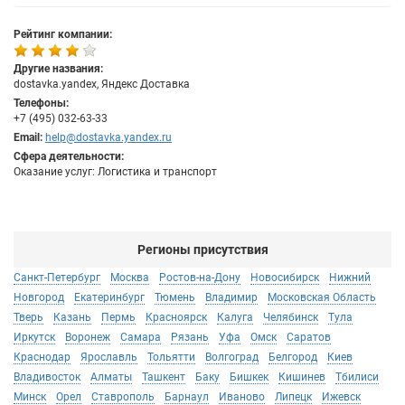
Рейтинг компании:
Другие названия:
dostavka.yandex, Яндекс Доставка
Телефоны:
+7 (495) 032-63-33
Email:
help@dostavka.yandex.ru
Сфера деятельности:
Оказание услуг: Логистика и транспорт
Регионы присутствия
Санкт-Петербург
Москва
Ростов-на-Дону
Новосибирск
Нижний
Новгород
Екатеринбург
Тюмень
Владимир
Московская Область
Тверь
Казань
Пермь
Красноярск
Калуга
Челябинск
Тула
Иркутск
Воронеж
Самара
Рязань
Уфа
Омск
Саратов
Краснодар
Ярославль
Тольятти
Волгоград
Белгород
Киев
Владивосток
Алматы
Ташкент
Баку
Бишкек
Кишинев
Тбилиси
Минск
Орел
Ставрополь
Барнаул
Иваново
Липецк
Ижевск