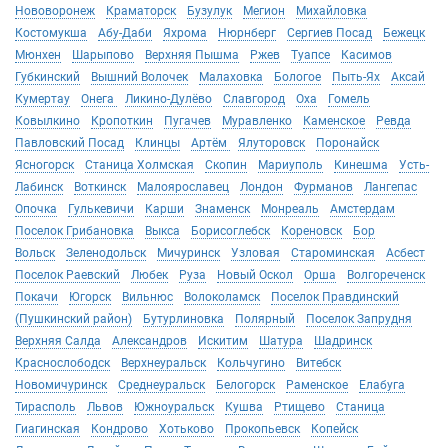
Нововоронеж
Краматорск
Бузулук
Мегион
Михайловка
Костомукша
Абу-Даби
Яхрома
Нюрнберг
Сергиев Посад
Бежецк
Мюнхен
Шарыпово
Верхняя Пышма
Ржев
Туапсе
Касимов
Губкинский
Вышний Волочек
Малаховка
Бологое
Пыть-Ях
Аксай
Кумертау
Онега
Ликино-Дулёво
Славгород
Оха
Гомель
Ковылкино
Кропоткин
Пугачев
Муравленко
Каменское
Ревда
Павловский Посад
Клинцы
Артём
Ялуторовск
Поронайск
Ясногорск
Станица Холмская
Скопин
Мариуполь
Кинешма
Усть-
Лабинск
Воткинск
Малоярославец
Лондон
Фурманов
Лангепас
Опочка
Гулькевичи
Карши
Знаменск
Монреаль
Амстердам
Поселок Грибановка
Выкса
Борисоглебск
Кореновск
Бор
Вольск
Зеленодольск
Мичуринск
Узловая
Староминская
Асбест
Поселок Раевский
Любек
Руза
Новый Оскол
Орша
Волгореченск
Покачи
Югорск
Вильнюс
Волоколамск
Поселок Правдинский
(Пушкинский район)
Бутурлиновка
Полярный
Поселок Запрудня
Верхняя Салда
Александров
Искитим
Шатура
Шадринск
Краснослободск
Верхнеуральск
Кольчугино
Витебск
Новомичуринск
Среднеуральск
Белогорск
Раменское
Елабуга
Тирасполь
Львов
Южноуральск
Кушва
Ртищево
Станица
Гиагинская
Кондрово
Хотьково
Прокопьевск
Копейск