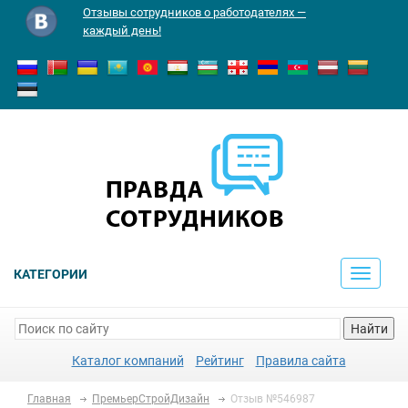
Отзывы сотрудников о работодателях —
каждый день!
КАТЕГОРИИ
Toggle
navigati
Найти
Каталог компаний
Рейтинг
Правила сайта
Главная
ПремьерСтройДизайн
Отзыв №546987