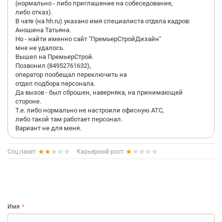
(нормально - либо приглашение на собеседование,
либо отказ).
В чате (на hh.ru) указано имя специалиста отдела кадров:
Аношина Татьяна.
Но - найти именно сайт "ПремьерСтройДизайн"
мне не удалось.
Вышел на ПремьерСтрой.
Позвонил (84952761632),
оператор пообещал переключить на
отдел подбора персонала.
Да вызов - был сброшен, наверняка, на принимающей
стороне.
Т.е. либо нормально не настроили офисную АТС,
либо такой там работает персонал.
Вариант не для меня.
Соц.пакет:
Карьерный рост:
Имя