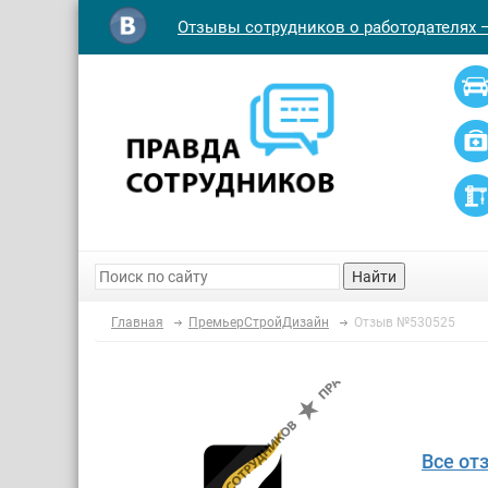
Отзывы сотрудников о работодателях 
Найти
Главная
ПремьерСтройДизайн
Отзыв №530525
Все от