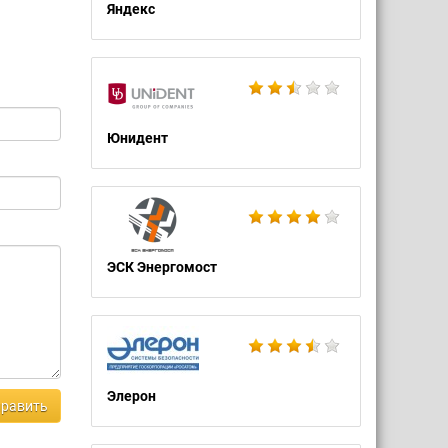
Яндекс
Юнидент
ЭСК Энергомост
Элерон
равить