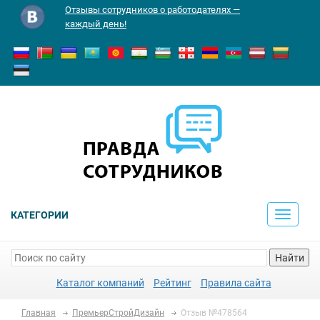
Отзывы сотрудников о работодателях —
каждый день!
КАТЕГОРИИ
Toggle
navigati
Найти
Каталог компаний
Рейтинг
Правила сайта
Главная
ПремьерСтройДизайн
Отзыв №478564