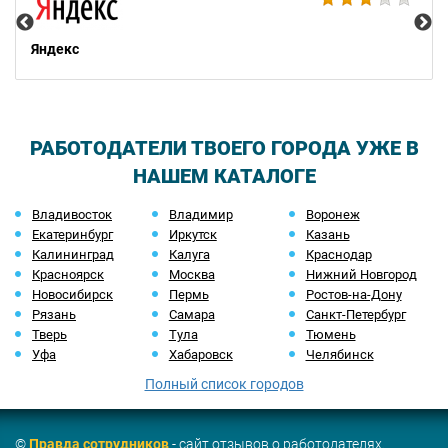
Яндекс
РАБОТОДАТЕЛИ ТВОЕГО ГОРОДА УЖЕ В
НАШЕМ КАТАЛОГЕ
Владивосток
Владимир
Воронеж
Екатеринбург
Иркутск
Казань
Калининград
Калуга
Краснодар
Красноярск
Москва
Нижний Новгород
Новосибирск
Пермь
Ростов-на-Дону
Рязань
Самара
Санкт-Петербург
Тверь
Тула
Тюмень
Уфа
Хабаровск
Челябинск
Полный список городов
©
Правда сотрудников
- сайт отзывов о работодателях.